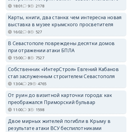
18:01
9
2178
Карты, книги, два станка: чем интересна новая
выставка в музее крымского просветителя
16:02
0
527
В Севастополе повреждены десятки домов
при отражении атаки БПЛА
15:00
8
7527
Собственник «ИнтерСтроя» Евгений Кабанов
стал заслуженным строителем Севастополя
13:04
29
4765
От руин до визитной карточки города: как
преображался Приморский бульвар
11:00
3
1598
Двое мирных жителей погибли в Крыму в
результате атаки ВСУ беспилотниками