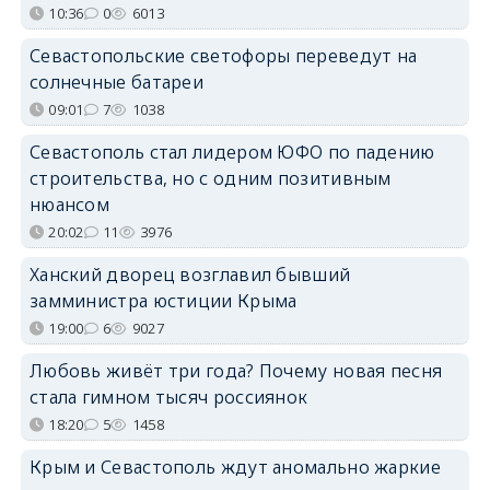
10:36
0
6013
Севастопольские светофоры переведут на
солнечные батареи
09:01
7
1038
Севастополь стал лидером ЮФО по падению
строительства, но с одним позитивным
нюансом
20:02
11
3976
Ханский дворец возглавил бывший
замминистра юстиции Крыма
19:00
6
9027
Любовь живёт три года? Почему новая песня
стала гимном тысяч россиянок
18:20
5
1458
Крым и Севастополь ждут аномально жаркие