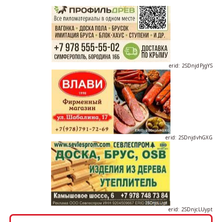
erid: 2SDnjdPjgYS
erid: 2SDnjdvhGXG
erid: 2SDnjcLUypt