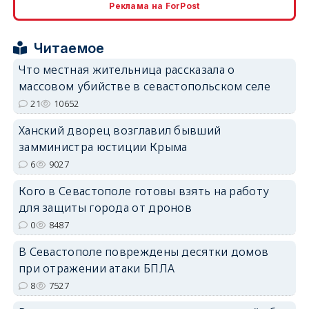
Реклама на ForPost
erid: 2SDnjcrDNw6
Читаемое
Что местная жительница рассказала о
массовом убийстве в севастопольском селе
21
10652
erid: 2SDnjdPjgYS
Ханский дворец возглавил бывший
замминистра юстиции Крыма
6
9027
Кого в Севастополе готовы взять на работу
для защиты города от дронов
0
8487
erid: 2SDnjdvhGXG
В Севастополе повреждены десятки домов
при отражении атаки БПЛА
8
7527