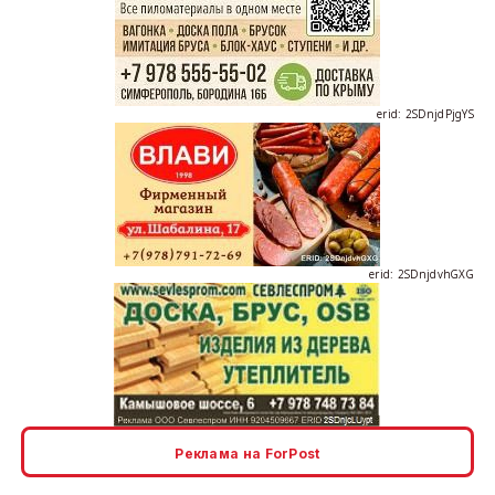
erid: 2SDnjdPjgYS
erid: 2SDnjdvhGXG
erid: 2SDnjcLUypt
Реклама на ForPost