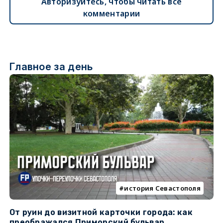
Авторизуйтесь, чтобы читать все
комментарии
Главное за день
история Севастополя
От руин до визитной карточки города: как
С
преображался Приморский бульвар
с