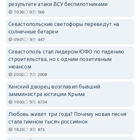
результате атаки ВСУ беспилотниками
10:36
0
566
Севастопольские светофоры переведут на
солнечные батареи
09:01
3
447
Севастополь стал лидером ЮФО по падению
строительства, но с одним позитивным
нюансом
20:02
7
2908
Ханский дворец возглавил бывший
замминистра юстиции Крыма
19:00
5
6734
Любовь живёт три года? Почему новая песня
стала гимном тысяч россиянок
18:20
3
873