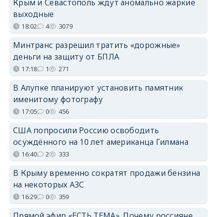
Крым и Севастополь ждут аномально жаркие
выходные
18:02
4
3079
Минтранс разрешил тратить «дорожные»
деньги на защиту от БПЛА
17:18
1
271
В Алупке планируют установить памятник
именитому фотографу
17:05
0
456
США попросили Россию освободить
осуждённого на 10 лет американца Гилмана
16:40
2
333
В Крыму временно сократят продажи бензина
на некоторых АЗС
16:29
0
359
Прямой эфир «ЕСТЬ ТЕМА». Почему россияне