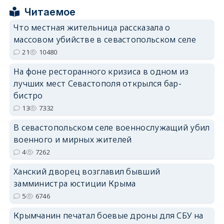
Читаемое
Что местная жительница рассказала о
erid: 2SDnjcrDNw6
массовом убийстве в севастопольском селе
21
10480
На фоне ресторанного кризиса в одном из
лучших мест Севастополя открылся бар-
бистро
erid: 2SDnjdPjgYS
13
7332
В севастопольском селе военнослужащий убил
военного и мирных жителей
4
7262
Ханский дворец возглавил бывший
erid: 2SDnjdvhGXG
замминистра юстиции Крыма
5
6746
Крымчанин печатал боевые дроны для СБУ на