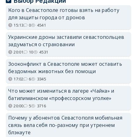
Выбор Редакции
Кого в Севастополе готовы взять на работу
для защиты города от дронов
15:13
0
4541
Украинские дроны заставили севастопольцев
задуматься о страховании
20:01
10
4531
Зооконфликт в Севастополе может оставить
бездомных животных без помощи
17:02
6
3345
Что может измениться в лагере «Чайка» и
батилиманском «профессорском уголке»
20:00
5
3716
Почему у абонентов Севастополя мобильная
связь вела себя по-разному при утреннем
блэкауте