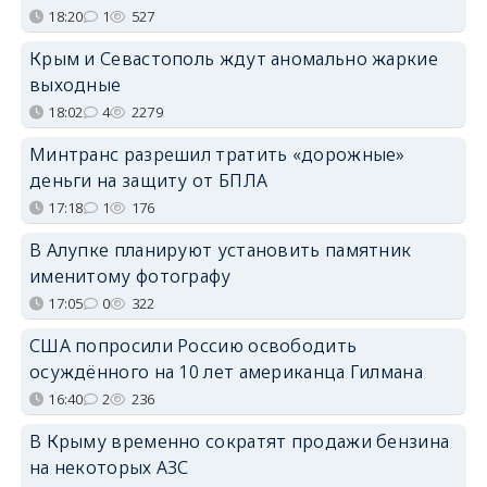
18:20
1
527
Крым и Севастополь ждут аномально жаркие
выходные
18:02
4
2279
Минтранс разрешил тратить «дорожные»
деньги на защиту от БПЛА
17:18
1
176
В Алупке планируют установить памятник
именитому фотографу
17:05
0
322
США попросили Россию освободить
осуждённого на 10 лет американца Гилмана
16:40
2
236
В Крыму временно сократят продажи бензина
на некоторых АЗС