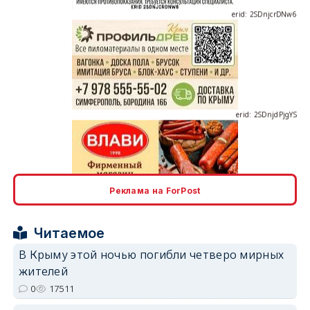
erid: 2SDnjdPjgYS
erid: 2SDnjdvhGXG
Реклама на ForPost
Читаемое
В Крыму этой ночью погибли четверо мирных
жителей
0
17511