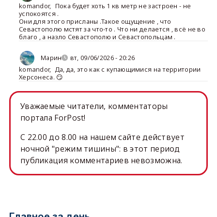
komandor
,
Пока будет хоть 1 кв метр не застроен - не
успокоятся .
Они для этого присланы .Такое ощущение , что
Севастополю мстят за что-то . Что ни делается , всё не во
благо , а назло Севастополю и Севастопольцам .
Марин
вт, 09/06/2026 - 20:26
komandor
,
Да, да, это как с купающимися на территории
Херсонеса. 😏
Уважаемые читатели, комментаторы
портала ForPost!
C 22.00 до 8.00 на нашем сайте действует
ночной "режим тишины": в этот период
публикация комментариев невозможна.
Главное за день