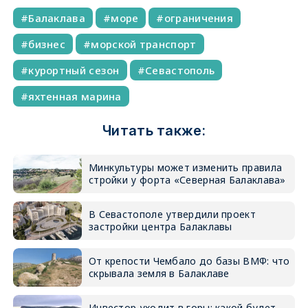
Балаклава
море
ограничения
бизнес
морской транспорт
курортный сезон
Севастополь
яхтенная марина
Читать также:
Минкультуры может изменить правила
стройки у форта «Северная Балаклава»
В Севастополе утвердили проект
застройки центра Балаклавы
От крепости Чембало до базы ВМФ: что
скрывала земля в Балаклаве
Инвестор уходит в горы: какой будет