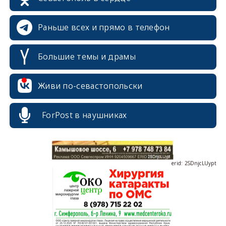
Раньше всех и прямо в телефон
Большие темы и драмы
erid: 2SDnjdvhGXG
Живи по-севастопольски
ForPost в наушниках
erid: 2SDnjcLUypt
erid: 2SDnjcrDNw6