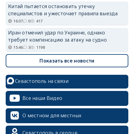
Китай пытается остановить утечку
специалистов и ужесточает правила выезда
16:07
0
417
Иран отменил удар по Украине, однако
требует компенсацию за атаку на судно
15:46
3
1198
Показать все новости
Севастополь на связи
erid: 2SDnjcrDNw6
Все наши Видео
О местном для местных
Севастополь в сердце
erid: 2SDnjdPjgYS