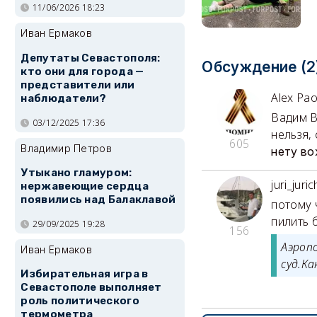
11/06/2026 18:23
Иван Ермаков
Депутаты Севастополя:
Обсуждение (2
кто они для города —
представители или
Alex Pa
наблюдатели?
Вадим В
03/12/2025 17:36
нельзя,
605
Владимир Петров
нету
во
Утыкано гламуром:
juri_juric
нержавеющие сердца
появились над Балаклавой
потому 
пилить 
29/09/2025 19:28
156
Аэроп
Иван Ермаков
суд.Ка
Избирательная игра в
Севастополе выполняет
роль политического
термометра