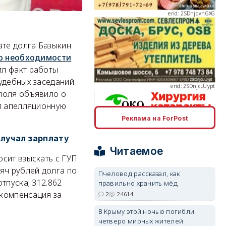
ате долга Базыкин
erid: 2SDnjcLUypt
о необходимости
ил факт работы
удебных заседаний.
ополя объявило о
ал апелляционную
Реклама на ForPost
erid: 2SDnjcrDNw6
олучал зарплату
Читаемое
сит взыскать с ГУП
яч рублей долга по
Пчеловод рассказал, как
тпуска; 312.862
правильно хранить мёд
 компенсация за
2
24614
erid: 2SDnjdPjgYS
В Крыму этой ночью погибли
четверо мирных жителей