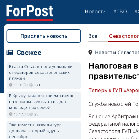
Новости
#СВО
#
Прислать новость
Все
Севастопо
Свежее
Новости Севасто
Налоговая 
Власти Севастополя услышали
операторов севастопольских
правительс
пляжей
11:01
0
271
Теперь к ГУП «Аэро
В Крыму начался приём заявок
на «школьные» выплаты для
Служба новостей Fo
многодетных семей
10:17
0
25
Решение Арбитражно
федеральной налог
Экономисты назвали курс
доллара, который ждут в
Севастополя ГУП «А
сентябре
оставлении жалобы 