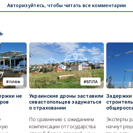
Авторизуйтесь, чтобы читать все комментарии
ь
пляж
БПЛА
ержки не
Украинские дроны заставили
Задержки 
оров
севастопольцев задуматься
строитель
о страховании
общеросс
е
По сравнению с ожиданием
Эксперты р
кую
компенсации от государства
начнут реш