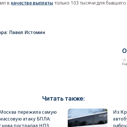
лил в
качестве выплаты
только 103 тысячи для бывшего
ора:
Павел Истомин
О
Еще
Читать также:
Москва пережила самую
Из Кр
массовую атаку БПЛА:
автоб
снова пострадал НПЗ,
рабоч