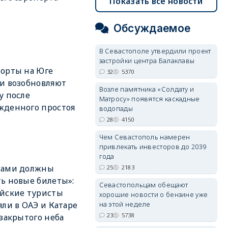
Показать все новости
Обсуждаемое
В Севастополе утвердили проект
застройки центра Балаклавы
орты на Юге
32
5370
и возобновляют
Возле памятника «Солдату и
у после
Матросу» появятся каскадные
жденного простоя
водопады
28
4150
Чем Севастополь намерен
привлекать инвесторов до 2039
года
сами должны
25
2183
ь новые билеты»:
Севастопольцам обещают
йские туристы
хорошие новости о бензине уже
яли в ОАЭ и Катаре
на этой неделе
23
5738
 закрытого неба