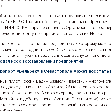
ost.
 обязал юридически восстановить предприятие в едином 
а сайте ЕГРЮЛ запись об этом уже появилась. Предприя
ли ИНН, ОГРН и другие сведения. Организацию снова пе
 руководит сотрудник правительства Евгений Исаков.
ическое восстановление предприятия, к которому можн
го имущество, подавать в суд. Сейчас могут появиться но
ист Наталья Пурвин, представляющая заслуженного пил
одал иск о восстановлении предприятия
.
ропорт «Бельбек» в Севастополе может восстать 
ный пилот России Вадим Базыкин, известный многочис
 с дрейфующих льдин в Арктике, 26 месяцев в качестве
опорт Севастополя». В свою очередь, правительство ре
 Меняйло, и действующего, Дмитрия Овсянникова) всяч
жданского сектора аэропорта, который планировали соз
 «Бельбек».