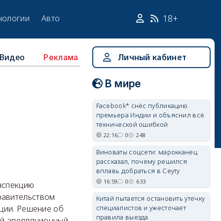
18+
нологии
Авто
Видео
Личный кабинет
Реклама
В мире
Facebook* снёс публикацию
премьера Индии и объяснил всё
технической ошибкой
22:16
0
248
Виноваты соцсети: марокканец
рассказал, почему решился
вплавь добраться в Сеуту
16:59
0
633
инспекцию
равительством
Китай пытается остановить утечку
специалистов и ужесточает
ции. Решение об
правила выезда
ый апелляционный