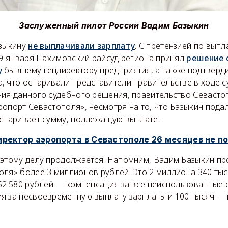
Заслуженный пилот России Вадим Базыкин
азыкину
не выплачивали зарплату
. С претензией по выпл
29 января Нахимовский райсуд региона принял
решение 
у
бывшему гендиректору предприятия, а также подтверд
 что оспаривали представители правительстве в ходе с
ния данного судебного решения, правительство Севаст
ропорт Севастополя», несмотря на то, что Базыкин под
оспаривает сумму, подлежащую выплате.
ректор аэропорта в Севастополе 26 месяцев не п
 этому делу продолжается. Напомним, Вадим Базыкин про
оля» более 3 миллионов рублей. Это 2 миллиона 340 тыс
52.580 рублей — компенсация за все неиспользованные о
я за несвоевременную выплату зарплаты и 100 тысяч —