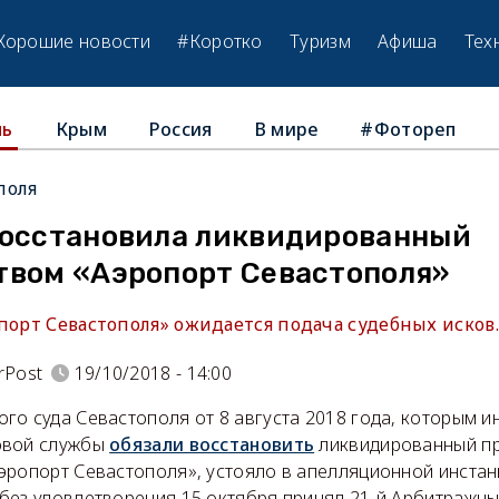
Хорошие новости
#Коротко
Туризм
Афиша
Тех
Крым
Россия
В мире
#Фотореп
ль
поля
восстановила ликвидированный
твом «Аэропорт Севастополя»
порт Севастополя» ожидается подача судебных исков.
rPost
19/10/2018 - 14:00
го суда Севастополя от 8 августа 2018 года, которым 
овой службы
обязали восстановить
ликвидированный п
эропорт Севастополя», устояло в апелляционной инстан
без удовлетворения 15 октября принял 21-й Арбитражн