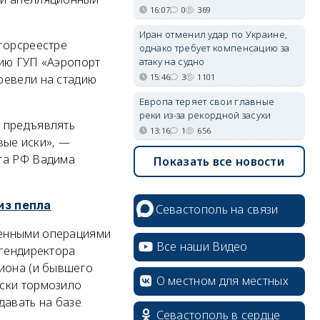
16:07
0
369
Иран отменил удар по Украине,
горсреестре
однако требует компенсацию за
тию ГУП «Аэропорт
атаку на судно
15:46
3
1101
ревели на стадию
Европа теряет свои главные
реки из-за рекордной засухи
о предъявлять
13:16
1
656
вые иски», —
ота РФ Вадима
Показать все новости
из пепла
Севастополь на связи
ленными операциями
Все наши Видео
 гендиректора
гиона (и бывшего
О местном для местных
ески тормозило
давать на базе
Севастополь в сердце