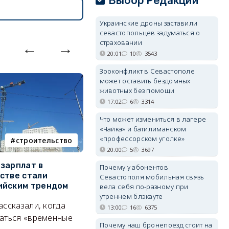
Выбор Редакции
Украинские дроны заставили
севастопольцев задуматься о
страховании
20:01
10
3543
Зооконфликт в Севастополе
может оставить бездомных
животных без помощи
17:02
6
3314
Что может измениться в лагере
«Чайка» и батилиманском
«профессорском уголке»
строительство
фотореп
20:00
5
3697
зарплат в
Тайный дворик на мысе
Г
Почему у абонентов
стве стали
Хрустальном: как найти
з
Севастополя мобильная связь
ийским трендом
место отдыха, о котором
м
вела себя по-разному при
почти никто не знает
утреннем блэкауте
ассказали, когда
А
13:00
16
6375
Под стенами Галереи искусств
аться «временные
Почему наш бронепоезд стоит на
прячутся руины храма,