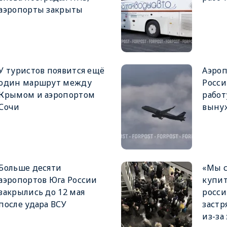
аэропорты закрыты
У туристов появится ещё
Аэроп
один маршрут между
Росси
Крымом и аэропортом
работ
Сочи
выну
Больше десяти
«Мы 
аэропортов Юга России
купит
закрылись до 12 мая
росси
после удара ВСУ
застр
из-за