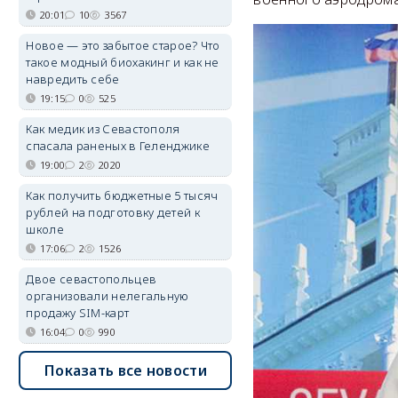
20:01
10
3567
Новое — это забытое старое? Что
такое модный биохакинг и как не
навредить себе
19:15
0
525
Как медик из Севастополя
спасала раненых в Геленджике
19:00
2
2020
Как получить бюджетные 5 тысяч
рублей на подготовку детей к
школе
17:06
2
1526
Двое севастопольцев
организовали нелегальную
продажу SIM-карт
16:04
0
990
Показать все новости