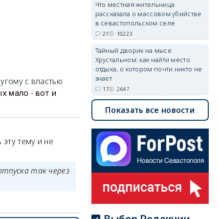
Что местная жительница
рассказала о массовом убийстве
в севастопольском селе
21
10223
Тайный дворик на мысе
Хрустальном: как найти место
отдыха, о котором почти никто не
знает
угому с властью
17
2647
-
ых
мало
вот
и
Показать все новости
 эту тему и не
отпуска так через