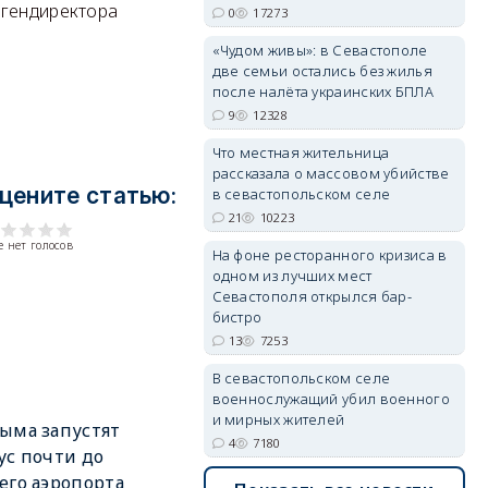
 гендиректора
0
17273
«Чудом живы»: в Севастополе
две семьи остались без жилья
после налёта украинских БПЛА
erid: 2SDnjdvhGXG
9
12328
Что местная жительница
рассказала о массовом убийстве
цените статью:
в севастопольском селе
21
10223
 нет голосов
На фоне ресторанного кризиса в
одном из лучших мест
Севастополя открылся бар-
бистро
13
7253
В севастопольском селе
военнослужащий убил военного
и мирных жителей
ыма запустят
4
7180
ус почти до
его аэропорта