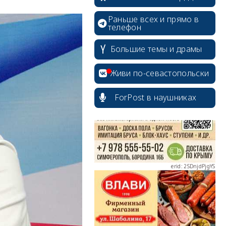
Раньше всех и прямо в
телефон
Большие темы и драмы
erid: 2SDnjcrDNw6
Живи по-севастопольски
ForPost в наушниках
erid: 2SDnjdPjgYS
erid: 2SDnjdvhGXG