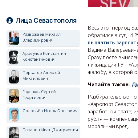
Лица Севастополя
Весь этот период Б
Развожаев Михаил
обратился в суд. И 
Владимирович
выплатить зарплат
Вадима Валерьевича,
Арцеулов Константин
Сразу после вынесе
Константинович
ликвидации ГУП «Аэ
жалобу, в которой 
Порватов Алексей
Михайлович
Читайте также:
Ди
Горшков Сергей
Разбирательство по
Георгиевич
«Аэропорт Севастоп
Соловьёв Игорь Олегович
заработной плате; 2
рубля — компенсаци
моральный вред.
Папанин Иван Дмитриевич