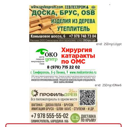
erid: 2SDnjdvhGXG
erid: 2SDnjcLUypt
erid: 2SDnjcrDNw6
erid: 2SDnjdPjgYS