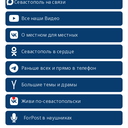
Севастополь на связи
Все наши Видео
О местном для местных
erid: 2SDnjcrDNw6
Севастополь в сердце
Раньше всех и прямо в телефон
Большие темы и драмы
erid: 2SDnjdPjgYS
Живи по-севастопольски
ForPost в наушниках