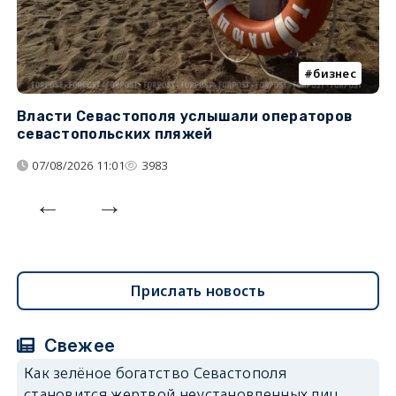
бизнес
Власти Севастополя услышали операторов
П
севастопольских пляжей
о
07/08/2026 11:01
3983
Прислать новость
Свежее
Как зелёное богатство Севастополя
становится жертвой неустановленных лиц