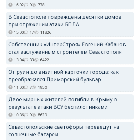
16:02
0
778
В Севастополе повреждены десятки домов
при отражении атаки БПЛА
15:00
17
11326
Собственник «ИнтерСтроя» Евгений Кабанов
стал заслуженным строителем Севастополя
13:04
33
6422
От руин до визитной карточки города: как
преображался Приморский бульвар
11:00
7
1950
Двое мирных жителей погибли в Крыму в
результате атаки ВСУ беспилотниками
10:36
0
8629
Севастопольские светофоры переведут на
солнечные батареи