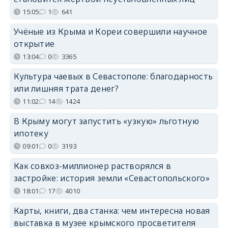
15:05
1
641
Учёные из Крыма и Кореи совершили научное
открытие
13:04
0
3365
Культура чаевых в Севастополе: благодарность
или лишняя трата денег?
11:02
14
1424
В Крыму могут запустить «узкую» льготную
ипотеку
09:01
0
3193
Как совхоз-миллионер растворялся в
застройке: история земли «Севастопольского»
18:01
17
4010
Карты, книги, два станка: чем интересна новая
выставка в музее крымского просветителя