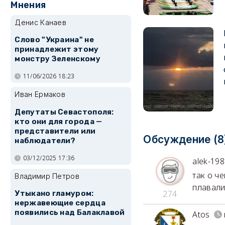
Мнения
Денис Канаев
Слово "Украина" не
принадлежит этому
монстру Зеленскому
11/06/2026 18:23
Иван Ермаков
Депутаты Севастополя:
кто они для города —
представители или
Обсуждение (8
наблюдатели?
03/12/2025 17:36
alek-19
так о ч
Владимир Петров
плавали
274
Утыкано гламуром:
нержавеющие сердца
появились над Балаклавой
Atos