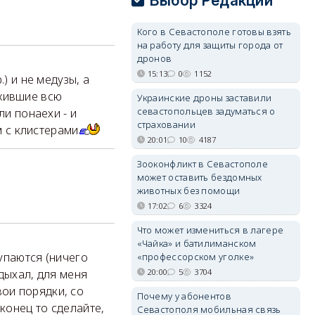
Выбор Редакции
Кого в Севастополе готовы взять
на работу для защиты города от
дронов
15:13
0
1152
) и не медузы, а
жившие всю
Украинские дроны заставили
севастопольцев задуматься о
ли понаехи - и
страховании
м с клистерами
20:01
10
4187
Зооконфликт в Севастополе
может оставить бездомных
животных без помощи
17:02
6
3324
Что может измениться в лагере
«Чайка» и батилиманском
упаются (ничего
«профессорском уголке»
20:00
5
3704
дыхал, для меня
ои порядки, со
Почему у абонентов
конец то сделайте,
Севастополя мобильная связь