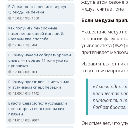
ждут в этом сезоне
В Севастополе решили вернуть
медуз, считает она.
QR-коды на бензин
13:03
9
1538
Если медузы прип
Как получить пенсионные
Нашествие медуз не
накопления одной выплатой:
зоологии факультет
названы два способа
университета (КФУ) 
12:16
2
284
притягивает мелково
В Крыму начали собирать урожай
сливы — первые 11 тонн уже на
Избавляться от них 
прилавках
отсутствия морских 
12:10
0
101
В Крыму простились с четырьмя
«У меня однозн
участниками спецоперации
количество нап
12:00
0
1742
питаются, а те
Власти Севастополя услышали
ForPost биолог.
операторов севастопольских
пляжей
11:01
0
2007
Он отмечает, что у