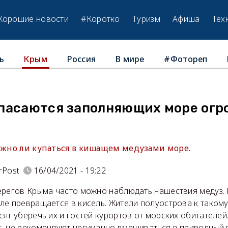
Хорошие новости
#Коротко
Туризм
Афиша
Тех
ь
Россия
В мире
#Фотореп
Крым
пасаются заполняющих море огр
можно ли купаться в кишащем медузами море.
rPost
16/04/2021 - 19:22
ерегов Крыма часто можно наблюдать нашествия медуз. 
ле превращается в кисель. Жители полуострова к таком
ят уберечь их и гостей курортов от морских обитателей
, не рекомендуют негуманно вмешиваться в природный 