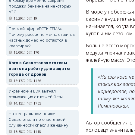
В Крыму временно сократят
продажи бензина на некоторых
В море у побережья
АЗС
своими внушительны
16:29
0
19
начинается, когда в
Прямой эфир «ЕСТЬ ТЕМА».
купальным сезоном.
Почему россияне мечтают жить в
частных домах, но остаются в
Больше всего морск
квартирах?
медузы «причаливаю
16:00
0
170
желейную массу. Это
Кого в Севастополе готовы
взять на работу для защиты
города от дронов
«Ни для кого н
15:13
0
1156
таких как запа
корнеротов, по
Украинский БЭК выгнал
отдыхающих с пляжей Ялты
тому же жалят
14:15
1
1765
Романовская.
На центральном пляже
Севастополя по счастливой
Автор сообщения от
случайности спасли женщину
холодец» значительн
13:38
0
1118