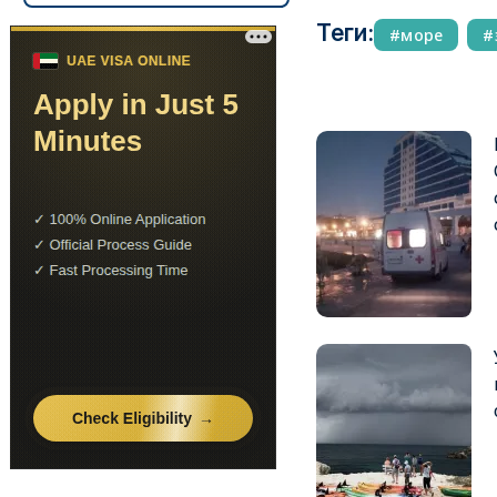
Теги:
море