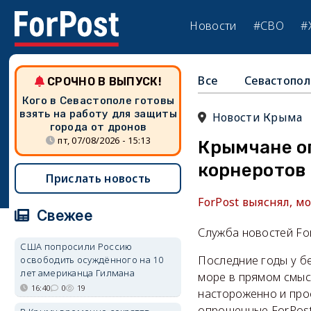
Новости
#СВО
#
Все
Севастопол
СРОЧНО В ВЫПУСК!
Кого в Севастополе готовы
взять на работу для защиты
Новости Крыма
города от дронов
пт, 07/08/2026 - 15:13
Крымчане о
корнеротов
Прислать новость
ForPost выяснял, 
Свежее
Служба новостей Fo
США попросили Россию
Последние годы у б
освободить осуждённого на 10
лет американца Гилмана
море в прямом смыс
16:40
0
19
настороженно и прос
опрошенные ForPost