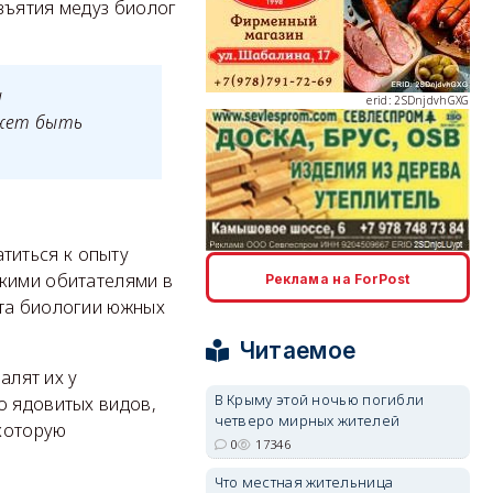
зъятия медуз биолог
и
erid: 2SDnjdvhGXG
ожет быть
.
титься к опыту
erid: 2SDnjcLUypt
скими обитателями в
Реклама на ForPost
ута биологии южных
Читаемое
алят их у
В Крыму этой ночью погибли
о ядовитых видов,
четверо мирных жителей
erid: 2SDnjcrDNw6
которую
0
17346
Что местная жительница