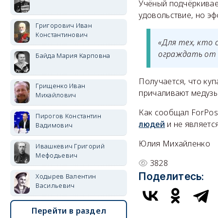
Учёный подчёркивает
удовольствие, но эф
Григорович Иван
Константинович
«Для тех, кто 
ограждать от м
Байда Мария Карповна
Получается, что куп
Грищенко Иван
причаливают медузы,
Михайлович
Как сообщал ForPos
Пирогов Константин
людей
и не являетс
Вадимович
Юлия Михайленко
Ивашкевич Григорий
Мефодьевич
3828
Поделитесь:
Ходырев Валентин
Васильевич
Перейти в раздел