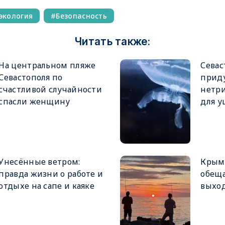
экология
Безопасность
Читать также:
На центральном пляже
Севас
Севастополя по
прид
счастливой случайности
нетри
спасли женщину
для у
Унесённые ветром:
Крым
правда жизни о работе и
обещ
отдыхе на сапе и каяке
выхо