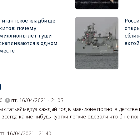
Гигантское кладбище
Росси
китов: почему
откры
миллионы лет туши
сближ
скапливаются в одном
яхтой
месте
)
80
пт, 16/04/2021 - 21:03
ем статья? медуз каждый год в мае-июне полно! в детстве
 всегда какие нибудь куртки легкие одевали что б не пож
пт, 16/04/2021 - 21:40