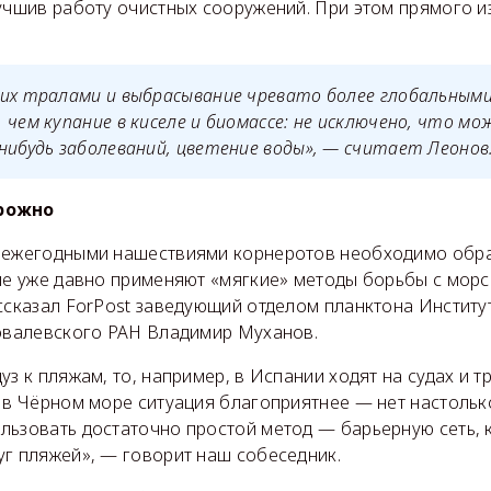
лучшив работу очистных сооружений. При этом прямого и
 их тралами и выбрасывание чревато более глобальным
 чем купание в киселе и биомассе: не исключено, что м
нибудь заболеваний, цветение воды», — считает Леонов
рожно
 ежегодными нашествиями корнеротов необходимо обра
рые уже давно применяют «мягкие» методы борьбы с мор
ассказал ForPost заведующий отделом планктона Инстит
Ковалевского РАН Владимир Муханов.
з к пляжам, то, например, в Испании ходят на судах и тр
 в Чёрном море ситуация благоприятнее — нет настольк
льзовать достаточно простой метод — барьерную сеть, 
уг пляжей», — говорит наш собеседник.