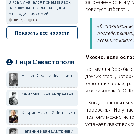
загрязненности и у
В Крыму начался приём заявок
на «школьные» выплаты для
советует избегать.
многодетных семей
10:17
0
63
«Вылавливание
Показать все новости
последствиями,
вспышка каких-
Можно, если осто
Лица Севастополя
Крыму для борьбы с
Елагин Сергей Иванович
других стран, кото
курортных зонах, р
морей имени А. О. 
Онилова Нина Андреевна
«Когда приносит меду
побережья. Но у нас
Ховрин Николай Иванович
поэтому можно испо
устанавливают вокр
Папанин Иван Дмитриевич