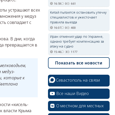
16:59
0
661
роты устрашают всех
Китай пытается остановить утечку
змножения у медуз
специалистов и ужесточает
сть совпадает с
правила выезда
16:07
0
400
Иран отменил удар по Украине,
ва. В дни, когда
однако требует компенсацию за
да превращается в
атаку на судно
15:46
3
1177
Показать все новости
 мелководьем,
 медуз-
и, которые к
Севастополь на связи
Светлана
Все наши Видео
ости «кисель-
О местном для местных
ак власти Крыма