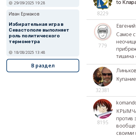
to Клар
29/09/2025 19:28
8229
Иван Ермаков
Избирательная игра в
Евгений
Севастополе выполняет
Самое с
роль политического
неочище
термометра
779
прибреж
18/08/2025 13:48
тишина 
В раздел
Линько
Купание
32381
komand
КРЫМЧАН
против 
8195
вообще 
своими 