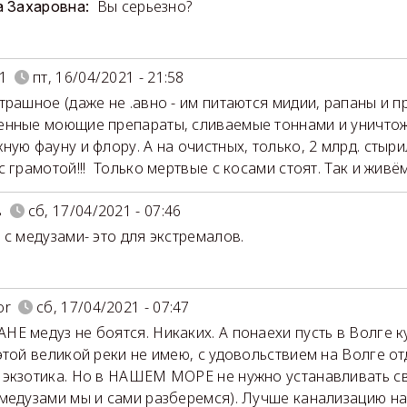
Вы серьезно?
а Захаровна:
1
пт, 16/04/2021 - 21:58
трашное (даже не .авно - им питаются мидии, рапаны и пр.
нные моющие препараты, сливаемые тоннами и уничто
ную фауну и флору. А на очистных, только, 2 млрд. стыри
с грамотой!!! Только мертвые с косами стоят. Так и живё
в
сб, 17/04/2021 - 07:46
 с медузами- это для экстремалов.
or
сб, 17/04/2021 - 07:47
Е медуз не боятся. Никаких. А понаехи пусть в Волге к
этой великой реки не имею, с удовольствием на Волге от
экзотика. Но в НАШЕМ МОРЕ не нужно устанавливать св
медузами мы и сами разберемся). Лучше канализацию на