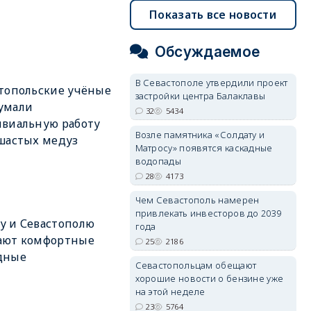
Показать все новости
Обсуждаемое
В Севастополе утвердили проект
топольские учёные
застройки центра Балаклавы
умали
32
5434
виальную работу
Возле памятника «Солдату и
шастых медуз
Матросу» появятся каскадные
водопады
28
4173
Чем Севастополь намерен
привлекать инвесторов до 2039
у и Севастополю
года
ают комфортные
25
2186
дные
Севастопольцам обещают
хорошие новости о бензине уже
на этой неделе
23
5764