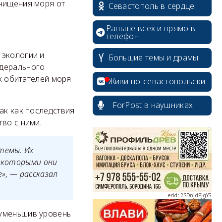
очищения моря от
Севастополь в сердце
Раньше всех и прямо в
телефон
 экологии и
Большие темы и драмы
едерального
их обитателей моря
Живи по-севастопольски
ForPost в наушниках
ак как последствия
во с ними.
erid: 2SDnjcrDNw6
темы. Их
, которыми они
», — рассказал
erid: 2SDnjdPjgYS
 уменьшив уровень