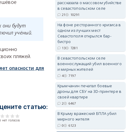
дешёвое
рассказала о массовом убийстве
в севастопольском селе
21
10291
erid: 2SDnjdPjgYS
На фоне ресторанного кризиса в
к они будут
одном из лучших мест
лючил учёный.
Севастополя открылся бар-
бистро
13
7281
иционно
своих пляжей.
В севастопольском селе
военнослужащий убил военного
erid: 2SDnjdvhGXG
яет опасности для
и мирных жителей
4
7197
Крымчанин печатал боевые
дроны для СБУ на 3D-принтере в
своей квартире
2
6467
цените статью:
В Крыму вражеский БПЛА убил
мирного жителя
 нет голосов
0
6123