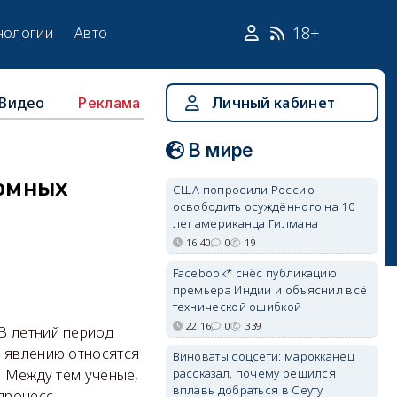
18+
нологии
Авто
Видео
Личный кабинет
Реклама
В мире
омных
США попросили Россию
освободить осуждённого на 10
лет американца Гилмана
16:40
0
19
Facebook* снёс публикацию
премьера Индии и объяснил всё
технической ошибкой
22:16
0
339
В летний период
у явлению относятся
Виноваты соцсети: марокканец
рассказал, почему решился
. Между тем учёные,
вплавь добраться в Сеуту
процесс.