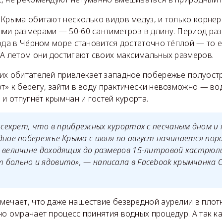
 Крыма обитают несколько видов медуз, и только корне
ми размерами — 50-60 сантиметров в длину. Период ра
ода в Чёрном море становится достаточно тёплой — то е
 А летом они достигают своих максимальных размеров.
их обитателей привлекает западное побережье полуостро
т» к берегу, зайти в воду практически невозможно — во
 и отпугнёт крымчан и гостей курорта.
е секрет, что в прибрежных курортах с песчаным дном и
дное побережье Крыма с июня по август начинается пора
 величине доходящих до размеров 15-литровой кастрюл
 больно и ядовито», — написала в Facebook крымчанка 
мечает, что даже нашествие безвредной аурелии в плотн
о омрачает процесс принятия водных процедур. А так к