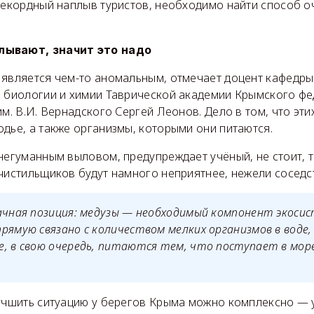
 рекордный наплыв туристов, необходимо найти способ 
лывают, значит это надо
 является чем-то аномальным, отмечает доцент кафедры
а биологии и химии Таврической академии Крымского ф
им. В.И. Вернадского Сергей Леонов. Дело в том, что эт
дье, а также организмы, которыми они питаются.
негуманным выловом, предупреждает учёный, не стоит, т
чистильщиков будут намного неприятнее, нежели соседст
ачная позиция: медузы — необходимый компонент экосис
рямую связано с количеством мелких организмов в воде
, в свою очередь, питаются тем, что поступает в море
лучшить ситуацию у берегов Крыма можно комплексно —