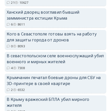
21
10627
erid: 2SDnjdPjgYS
Ханский дворец возглавил бывший
замминистра юстиции Крыма
6
8611
Кого в Севастополе готовы взять на работу
для защиты города от дронов
erid: 2SDnjdvhGXG
0
8093
В севастопольском селе военнослужащий убил
военного и мирных жителей
4
7308
Крымчанин печатал боевые дроны для СБУ на
3D-принтере в своей квартире
2
6532
В Крыму вражеский БПЛА убил мирного
жителя