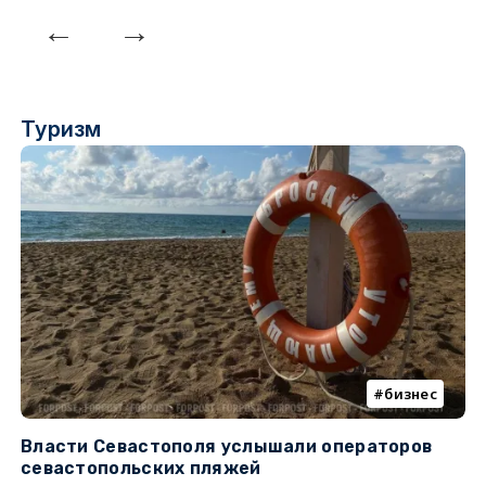
Туризм
бизнес
Власти Севастополя услышали операторов
П
севастопольских пляжей
о