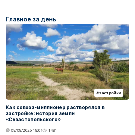
Главное за день
застройка
Как совхоз-миллионер растворялся в
К
застройке: история земли
н
«Севастопольского»
п
08/08/2026 18:01
1481