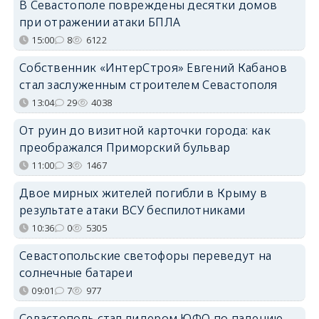
В Севастополе повреждены десятки домов
при отражении атаки БПЛА
15:00
8
6122
Собственник «ИнтерСтроя» Евгений Кабанов
стал заслуженным строителем Севастополя
13:04
29
4038
От руин до визитной карточки города: как
преображался Приморский бульвар
11:00
3
1467
Двое мирных жителей погибли в Крыму в
результате атаки ВСУ беспилотниками
10:36
0
5305
Севастопольские светофоры переведут на
солнечные батареи
09:01
7
977
Севастополь стал лидером ЮФО по падению