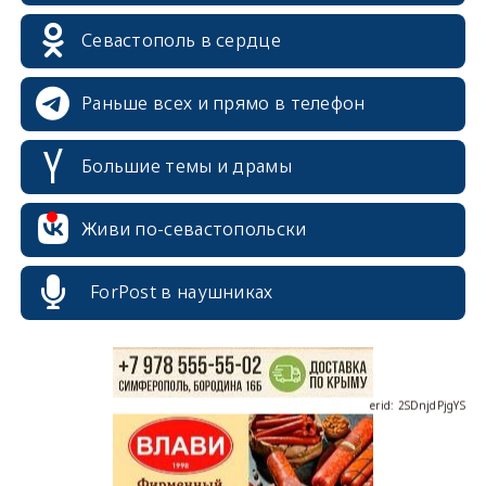
Севастополь в сердце
Раньше всех и прямо в телефон
Большие темы и драмы
erid: 2SDnjcrDNw6
Живи по-севастопольски
ForPost в наушниках
erid: 2SDnjdPjgYS