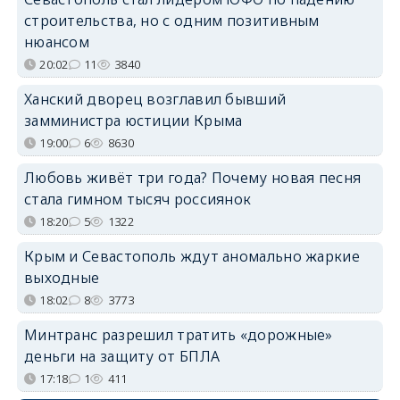
строительства, но с одним позитивным
нюансом
20:02
11
3840
Ханский дворец возглавил бывший
замминистра юстиции Крыма
19:00
6
8630
Любовь живёт три года? Почему новая песня
стала гимном тысяч россиянок
18:20
5
1322
Крым и Севастополь ждут аномально жаркие
выходные
18:02
8
3773
Минтранс разрешил тратить «дорожные»
деньги на защиту от БПЛА
17:18
1
411