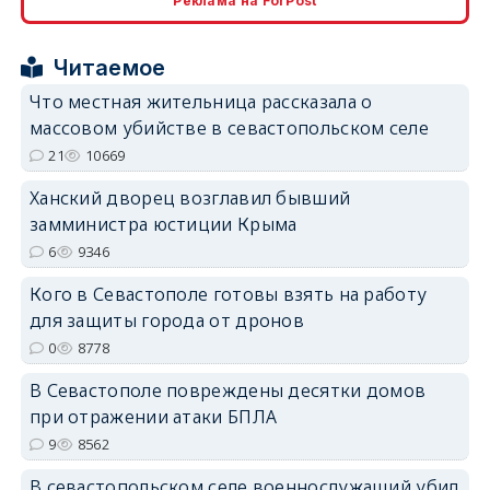
Реклама на ForPost
erid: 2SDnjcrDNw6
Читаемое
Что местная жительница рассказала о
массовом убийстве в севастопольском селе
21
10669
Ханский дворец возглавил бывший
erid: 2SDnjdPjgYS
замминистра юстиции Крыма
6
9346
Кого в Севастополе готовы взять на работу
для защиты города от дронов
0
8778
erid: 2SDnjdvhGXG
В Севастополе повреждены десятки домов
при отражении атаки БПЛА
9
8562
В севастопольском селе военнослужащий убил