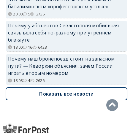
батилиманском «профессорском уголке»
20:00
5
3736
Почему у абонентов Севастополя мобильная
связь вела себя по-разному при утреннем
блэкауте
13:00
16
6423
Почему наш бронепоезд стоит на запасном
пути? — Кеворкян объяснил, зачем России
играть вторым номером
18:08
4
2626
Показать все новости