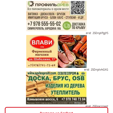
erid: 2SDnjdPjgYS
erid: 2SDnjdvhGXG
erid: 2SDnjcLUypt