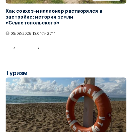
Как совхоз-миллионер растворялся в
К
застройке: история земли
н
«Севастопольского»
п
08/08/2026 18:01
2711
Туризм