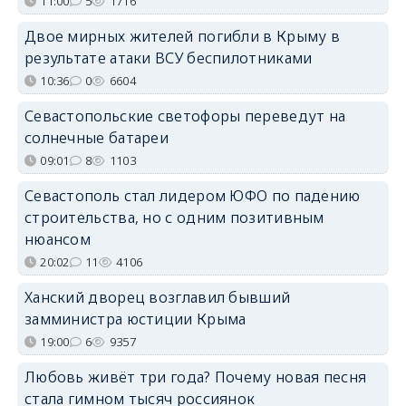
11:00
5
1716
Двое мирных жителей погибли в Крыму в
результате атаки ВСУ беспилотниками
10:36
0
6604
Севастопольские светофоры переведут на
солнечные батареи
09:01
8
1103
Севастополь стал лидером ЮФО по падению
строительства, но с одним позитивным
нюансом
20:02
11
4106
Ханский дворец возглавил бывший
замминистра юстиции Крыма
19:00
6
9357
Любовь живёт три года? Почему новая песня
стала гимном тысяч россиянок