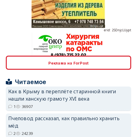
erid: 2SDnjcLUypt
erid: 2SDnjcrDNw6
Реклама на ForPost
Читаемое
Как в Крыму в переплёте старинной книги
нашли ханскую грамоту XVI века
1
36907
erid: 2SDnjdPjgYS
Пчеловод рассказал, как правильно хранить
мёд
2
24239