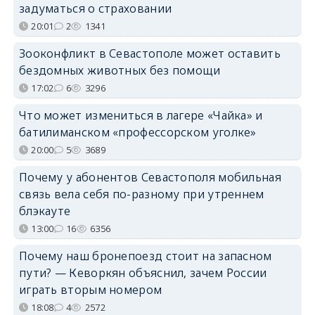
задуматься о страховании
20:01
2
1341
Зооконфликт в Севастополе может оставить
бездомных животных без помощи
17:02
6
3296
Что может измениться в лагере «Чайка» и
батилиманском «профессорском уголке»
20:00
5
3689
Почему у абонентов Севастополя мобильная
связь вела себя по-разному при утреннем
блэкауте
13:00
16
6356
Почему наш бронепоезд стоит на запасном
пути? — Кеворкян объяснил, зачем России
играть вторым номером
18:08
4
2572