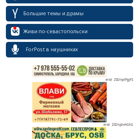
Большие темы и драмы
erid: 2SDnjcrDNw6
Живи по-севастопольски
ForPost в наушниках
erid: 2SDnjdPjgYS
erid: 2SDnjdvhGXG