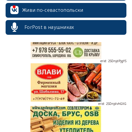
erid: 2SDnjcrDNw6
Живи по-севастопольски
ForPost в наушниках
erid: 2SDnjdPjgYS
erid: 2SDnjdvhGXG
erid: 2SDnjcLUypt