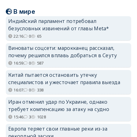
В мире
Индийский парламент потребовал
безусловных извинений от главы Meta*
22:16
0
65
Виноваты соцсети: марокканец рассказал,
почему решился вплавь добраться в Сеуту
16:59
0
587
Китай пытается остановить утечку
специалистов и ужесточает правила выезда
16:07
0
338
Иран отменил удар по Украине, однако
требует компенсацию за атаку на судно
15:46
3
1028
Европа теряет свои главные реки из-за
рекордной засухи