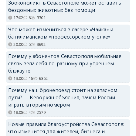
Зооконфликт в Севастополе может оставить
бездомных животных без помощи
17:02
6
3301
Что может измениться в лагере «Чайка» и
батилиманском «профессорском уголке»
20:00
5
3692
Почему у абонентов Севастополя мобильная
связь вела себя по-разному при утреннем
блэкауте
13:00
16
6362
Почему наш бронепоезд стоит на запасном
пути? — Кеворкян объяснил, зачем России
играть вторым номером
18:08
4
2579
Новые правила благоустройства Севастополя:
что изменится для жителей, бизнеса и