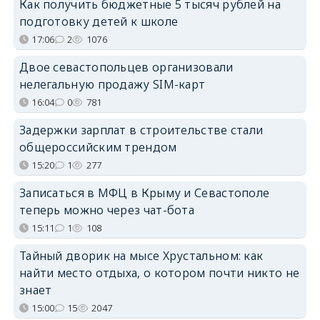
Как получить бюджетные 5 тысяч рублей на
подготовку детей к школе
17:06
2
1076
Двое севастопольцев организовали
нелегальную продажу SIM-карт
16:04
0
781
Задержки зарплат в строительстве стали
общероссийским трендом
15:20
1
277
Записаться в МФЦ в Крыму и Севастополе
теперь можно через чат-бота
15:11
1
108
Тайный дворик на мысе Хрустальном: как
найти место отдыха, о котором почти никто не
знает
15:00
15
2047