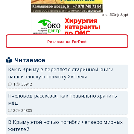
Реклама на ForPost
erid: 2SDnjcrDNw6
Читаемое
Как в Крыму в переплёте старинной книги
нашли ханскую грамоту XVI века
1
36912
erid: 2SDnjdPjgYS
Пчеловод рассказал, как правильно хранить
мёд
2
24305
В Крыму этой ночью погибли четверо мирных
жителей
erid: 2SDnjdvhGXG