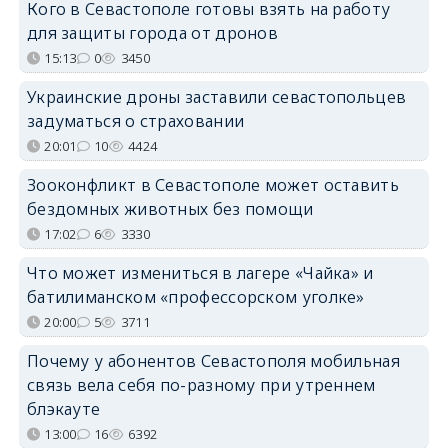
Кого в Севастополе готовы взять на работу
для защиты города от дронов
15:13
0
3450
Украинские дроны заставили севастопольцев
задуматься о страховании
20:01
10
4424
Зооконфликт в Севастополе может оставить
бездомных животных без помощи
17:02
6
3330
Что может измениться в лагере «Чайка» и
батилиманском «профессорском уголке»
20:00
5
3711
Почему у абонентов Севастополя мобильная
связь вела себя по-разному при утреннем
блэкауте
13:00
16
6392