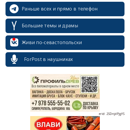
Раньше всех и прямо в телефон
Большие темы и драмы
Живи по-севастопольски
ForPost в наушниках
erid: 2SDnjcrDNw6
erid: 2SDnjdPjgYS