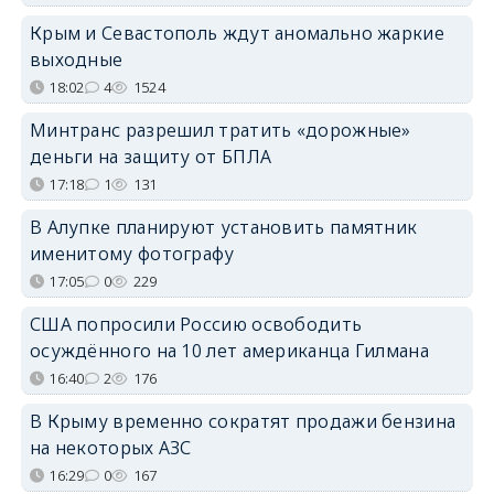
Крым и Севастополь ждут аномально жаркие
выходные
18:02
4
1524
Минтранс разрешил тратить «дорожные»
деньги на защиту от БПЛА
17:18
1
131
В Алупке планируют установить памятник
именитому фотографу
17:05
0
229
США попросили Россию освободить
осуждённого на 10 лет американца Гилмана
16:40
2
176
В Крыму временно сократят продажи бензина
на некоторых АЗС
16:29
0
167