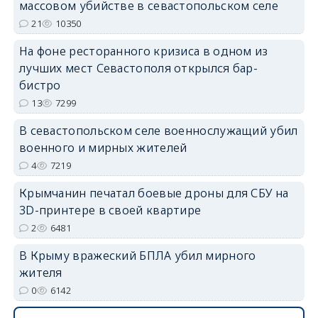
массовом убийстве в севастопольском селе
21
10350
erid: 2SDnjdPjgYS
На фоне ресторанного кризиса в одном из
лучших мест Севастополя открылся бар-
бистро
13
7299
erid: 2SDnjdvhGXG
В севастопольском селе военнослужащий убил
военного и мирных жителей
4
7219
Крымчанин печатал боевые дроны для СБУ на
3D-принтере в своей квартире
2
6481
В Крыму вражеский БПЛА убил мирного
жителя
0
6142