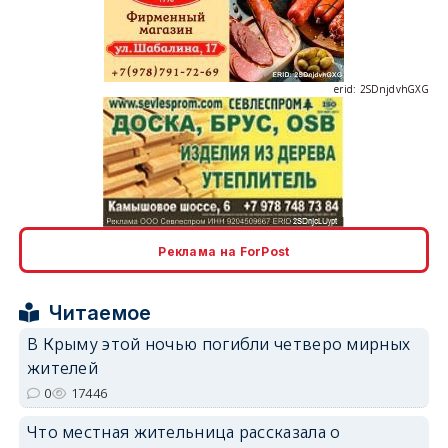
erid: 2SDnjdvhGXG
erid: 2SDnjcLUypt
Реклама на ForPost
Читаемое
erid: 2SDnjcrDNw6
В Крыму этой ночью погибли четверо мирных
жителей
0
17446
Что местная жительница рассказала о