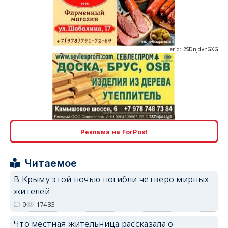
erid: 2SDnjdvhGXG
erid: 2SDnjcLUypt
Реклама на ForPost
Читаемое
erid: 2SDnjcrDNw6
В Крыму этой ночью погибли четверо мирных
жителей
0
17483
Что местная жительница рассказала о