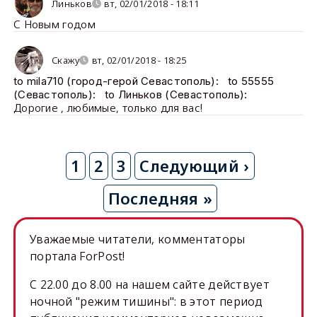
Линьков
вт, 02/01/2018 - 18:11
С Новым годом
Скажу
вт, 02/01/2018 - 18:25
to mila710 (город-герой Севастополь):
to 55555
(Севастополь):
to Линьков (Севастополь):
Дорогие , любимые, только для вас!
Нумерация
Текущая
1
Page
2
Page
3
Следующая
Следующий ›
страниц
страница
страница
Последняя
Последняя »
страница
Уважаемые читатели, комментаторы
портала ForPost!
C 22.00 до 8.00 на нашем сайте действует
ночной "режим тишины": в этот период