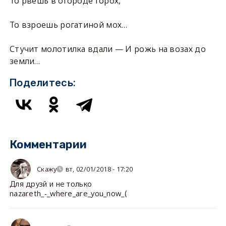
То рвешь в огороде горох,
То взроешь рогатиной мох…
Стучит молотилка вдали — И рожь на возах до
земли…
Поделитесь:
Комментарии
Скажу
вт, 02/01/2018 - 17:20
Для друзй и не только
nazareth_-_where_are_you_now_(