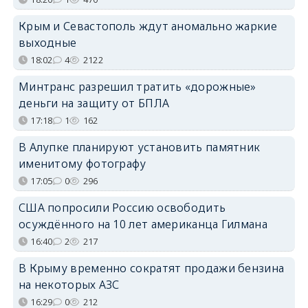
Крым и Севастополь ждут аномально жаркие
выходные
18:02
4
2122
Минтранс разрешил тратить «дорожные»
деньги на защиту от БПЛА
17:18
1
162
В Алупке планируют установить памятник
именитому фотографу
17:05
0
296
США попросили Россию освободить
осуждённого на 10 лет американца Гилмана
16:40
2
217
В Крыму временно сократят продажи бензина
на некоторых АЗС
16:29
0
212