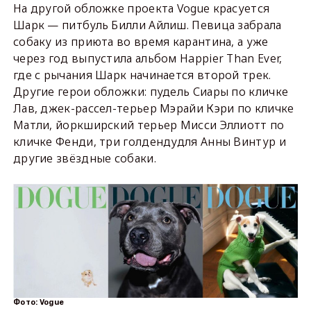
На другой обложке проекта Vogue красуется
Шарк — питбуль Билли Айлиш. Певица забрала
собаку из приюта во время карантина, а уже
через год выпустила альбом Happier Than Ever,
где с рычания Шарк начинается второй трек.
Другие герои обложки: пудель Сиары по кличке
Лав, джек-рассел-терьер Мэрайи Кэри по кличке
Матли, йоркширский терьер Мисси Эллиотт по
кличке Фенди, три голдендудля Анны Винтур и
другие звёздные собаки.
Фото: Vogue