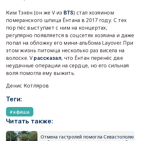
Ким Тэхён (он же V из
) стал хозяином
BTS
померанского шпица Ёнтана в 2017 году. С тех
пор пёс выступает с ним на концертах,
регулярно появляется в соцсетях хозяина и даже
попал на обложку его мини-альбома Layover. При
этом жизнь питомца несколько раз висела на
волоске. V
, что Ёнтан перенёс две
рассказал
неудачные операции на сердце, но его сильная
воля помогла ему выжить.
Денис Котляров
Теги:
афиша
Читать также:
Отмена гастролей помогла Севастополю