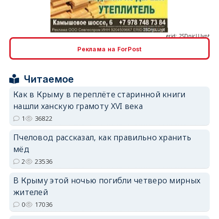
Реклама на ForPost
erid: 2SDnjcrDNw6
Читаемое
Как в Крыму в переплёте старинной книги
нашли ханскую грамоту XVI века
1
36822
erid: 2SDnjdPjgYS
Пчеловод рассказал, как правильно хранить
мёд
2
23536
В Крыму этой ночью погибли четверо мирных
жителей
erid: 2SDnjdvhGXG
0
17036