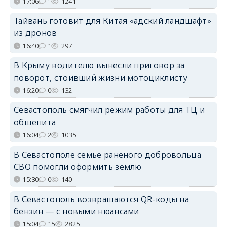
17:06
1
1241
Тайвань готовит для Китая «адский ландшафт»
из дронов
16:40
1
297
В Крыму водителю вынесли приговор за
поворот, стоивший жизни мотоциклисту
16:20
0
132
Севастополь смягчил режим работы для ТЦ и
общепита
16:04
2
1035
В Севастополе семье раненого добровольца
СВО помогли оформить землю
15:30
0
140
В Севастополь возвращаются QR-коды на
бензин — с новыми нюансами
15:04
15
2825