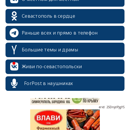
Севастополь в сердце
Раньше всех и прямо в телефон
Большие темы и драмы
erid: 2SDnjcrDNw6
Живи по-севастопольски
ForPost в наушниках
erid: 2SDnjdPjgYS