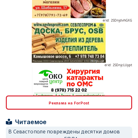
erid: 2SDnjdvhGXG
erid: 2SDnjcLUypt
erid: 2SDnjcrDNw6
Реклама на ForPost
Читаемое
В Севастополе повреждены десятки домов