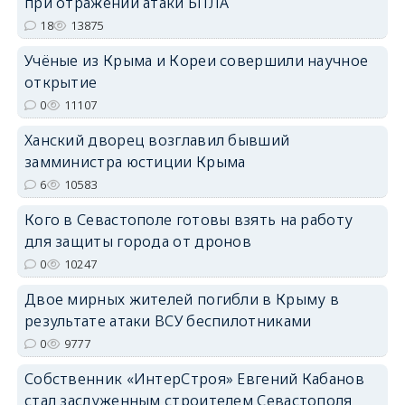
при отражении атаки БПЛА
erid: 2SDnjdPjgYS
18
13875
Учёные из Крыма и Кореи совершили научное
открытие
0
11107
Ханский дворец возглавил бывший
erid: 2SDnjdvhGXG
замминистра юстиции Крыма
6
10583
Кого в Севастополе готовы взять на работу
для защиты города от дронов
0
10247
Двое мирных жителей погибли в Крыму в
результате атаки ВСУ беспилотниками
0
9777
Собственник «ИнтерСтроя» Евгений Кабанов
стал заслуженным строителем Севастополя