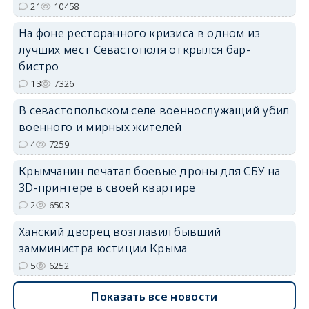
21
10458
На фоне ресторанного кризиса в одном из
лучших мест Севастополя открылся бар-
бистро
erid: 2SDnjdvhGXG
13
7326
В севастопольском селе военнослужащий убил
военного и мирных жителей
4
7259
Крымчанин печатал боевые дроны для СБУ на
3D-принтере в своей квартире
2
6503
Ханский дворец возглавил бывший
замминистра юстиции Крыма
5
6252
Показать все новости