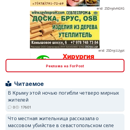
erid: 2SDnjcLUypt
Реклама на ForPost
erid: 2SDnjcrDNw6
Читаемое
В Крыму этой ночью погибли четверо мирных
жителей
0
17601
Что местная жительница рассказала о
erid: 2SDnjdPjgYS
массовом убийстве в севастопольском селе