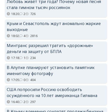
Любовь живёт три года? Почему новая песня
стала гимном тысяч россиянок
18:20
2
726
Крым и Севастополь ждут аномально жаркие
выходные
18:02
4
2816
Минтранс разрешил тратить «дорожные»
деньги на защиту от БПЛА
17:18
1
234
В Алупке планируют установить памятник
именитому фотографу
17:05
0
404
США попросили Россию освободить
осуждённого на 10 лет американца Гилмана
16:40
2
297
В Крыму временно сократят продажи бензина