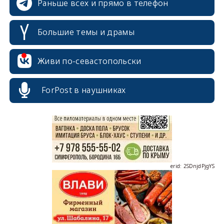
Раньше всех и прямо в телефон
Большие темы и драмы
Живи по-севастопольски
erid: 2SDnjcrDNw6
ForPost в наушниках
erid: 2SDnjdPjgYS
erid: 2SDnjdvhGXG