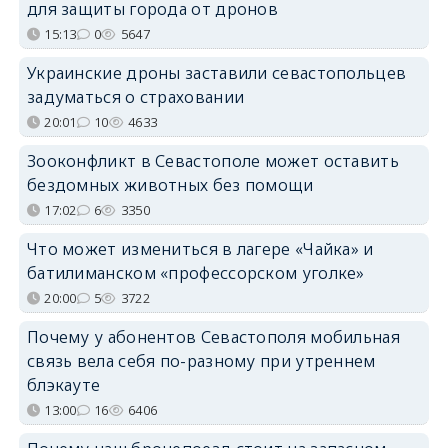
для защиты города от дронов
15:13
0
5647
Украинские дроны заставили севастопольцев
задуматься о страховании
20:01
10
4633
Зооконфликт в Севастополе может оставить
бездомных животных без помощи
17:02
6
3350
Что может измениться в лагере «Чайка» и
батилиманском «профессорском уголке»
20:00
5
3722
Почему у абонентов Севастополя мобильная
связь вела себя по-разному при утреннем
блэкауте
13:00
16
6406