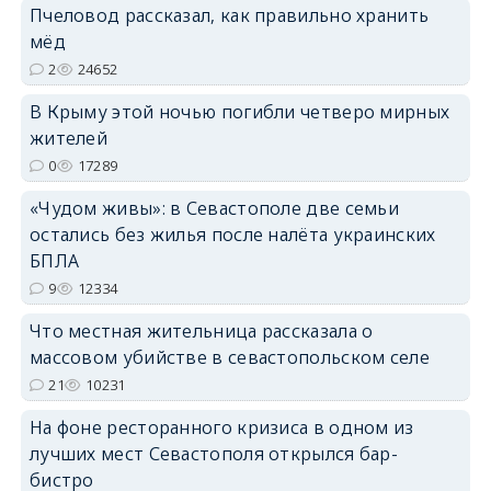
Пчеловод рассказал, как правильно хранить
мёд
2
24652
В Крыму этой ночью погибли четверо мирных
жителей
erid: 2SDnjdPjgYS
0
17289
«Чудом живы»: в Севастополе две семьи
остались без жилья после налёта украинских
БПЛА
9
12334
erid: 2SDnjdvhGXG
Что местная жительница рассказала о
массовом убийстве в севастопольском селе
21
10231
На фоне ресторанного кризиса в одном из
лучших мест Севастополя открылся бар-
бистро