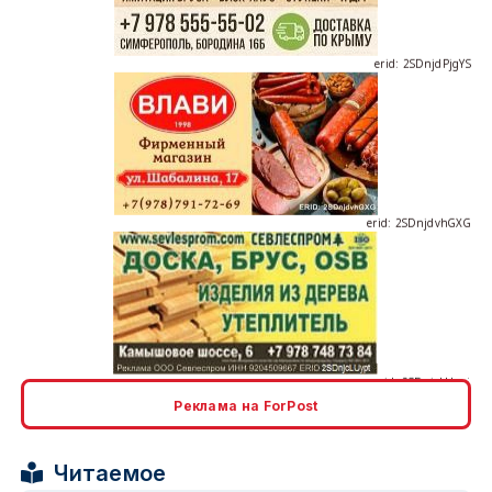
erid: 2SDnjdPjgYS
erid: 2SDnjdvhGXG
erid: 2SDnjcLUypt
Реклама на ForPost
Читаемое
erid: 2SDnjcrDNw6