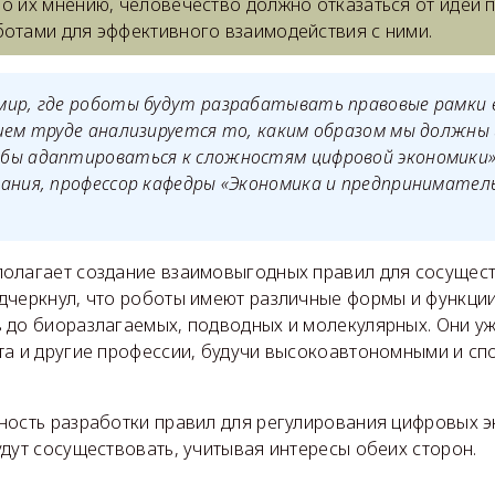
По их мнению, человечество должно отказаться от идеи 
ботами для эффективного взаимодействия с ними.
мир, где роботы будут разрабатывать правовые рамки
шем труде анализируется то, каким образом мы должны
бы адаптироваться к сложностям цифровой экономики»
ания, профессор кафедры «Экономика и предпринимател
.
олагает создание взаимовыгодных правил для сосущес
дчеркнул, что роботы имеют различные формы и функции
 до биоразлагаемых, подводных и молекулярных. Они у
та и другие профессии, будучи высокоавтономными и с
ность разработки правил для регулирования цифровых э
дут сосуществовать, учитывая интересы обеих сторон.