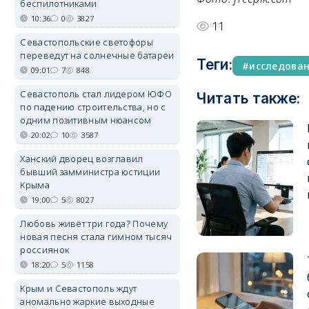
беспилотниками
10:36
0
3827
11
Севастопольские светофоры
переведут на солнечные батареи
Теги:
исследова
09:01
7
848
Севастополь стал лидером ЮФО
Читать также:
по падению строительства, но с
одним позитивным нюансом
20:02
10
3587
Ханский дворец возглавил
бывший замминистра юстиции
Крыма
19:00
5
8027
Любовь живёт три года? Почему
новая песня стала гимном тысяч
россиянок
18:20
5
1158
Крым и Севастополь ждут
аномально жаркие выходные