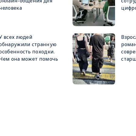
онлайн-общения для
сотру
человека
цифр
У всех людей
Взрос
обнаружили странную
роман
особенность походки.
совр
Чем она может помочь
стар