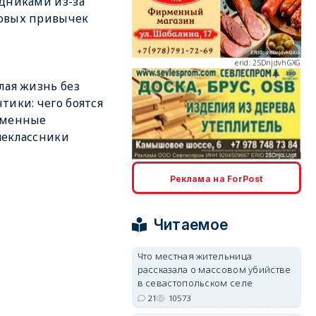
дниками из-за
овых привычек
erid: 2SDnjdvhGXG
лая жизнь без
тики: чего боятся
еменные
erid: 2SDnjcLUypt
шеклассники
Реклама на ForPost
Читаемое
erid: 2SDnjcrDNw6
Что местная жительница
рассказала о массовом убийстве
в севастопольском селе
21
10573