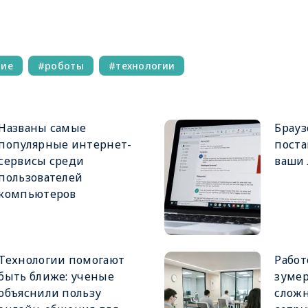
ние
роботы
технологии
Названы самые
Брауз
популярные интернет-
поста
сервисы среди
ваши
пользователей
компьютеров
Технологии помогают
Работ
быть ближе: ученые
зуме
объяснили пользу
слож