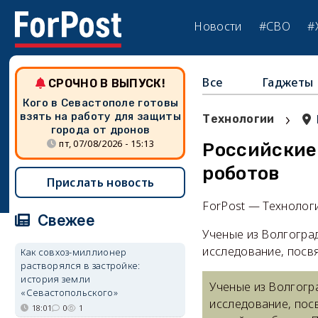
Новости
#СВО
#
Все
Гаджеты
СРОЧНО В ВЫПУСК!
Кого в Севастополе готовы
›
взять на работу для защиты
Технологии
города от дронов
пт, 07/08/2026 - 15:13
Российские
роботов
Прислать новость
ForPost — Технолог
Свежее
Ученые из Волгогра
исследование, посв
Как совхоз-миллионер
растворялся в застройке:
история земли
Ученые из Волгогр
«Севастопольского»
исследование, пос
18:01
0
1