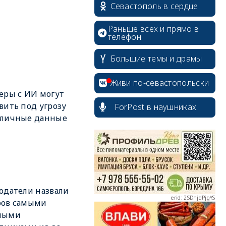
Севастополь в сердце
Раньше всех и прямо в
телефон
Большие темы и драмы
Живи по-севастопольски
еры с ИИ могут
erid: 2SDnjcrDNw6
вить под угрозу
ForPost в наушниках
 личные данные
erid: 2SDnjdPjgYS
одатели назвали
ров самыми
ными