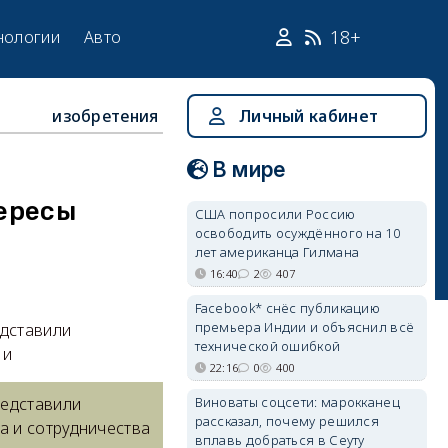
18+
нологии
Авто
изобретения
Личный кабинет
В мире
ересы
США попросили Россию
освободить осуждённого на 10
лет американца Гилмана
16:40
2
407
Facebook* снёс публикацию
премьера Индии и объяснил всё
едставили
технической ошибкой
 и
22:16
0
400
Виноваты соцсети: марокканец
редставили
рассказал, почему решился
а и сотрудничества
вплавь добраться в Сеуту