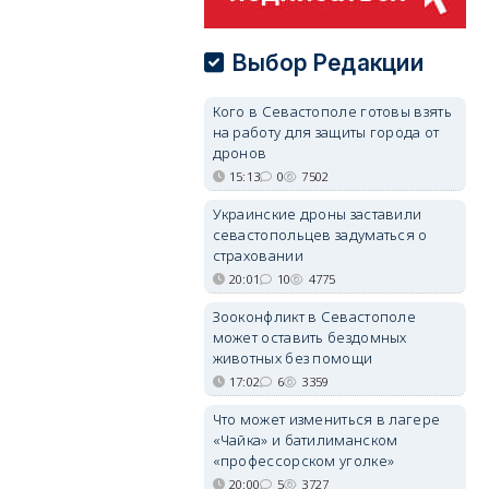
Выбор Редакции
Кого в Севастополе готовы взять
на работу для защиты города от
дронов
15:13
0
7502
Украинские дроны заставили
севастопольцев задуматься о
страховании
20:01
10
4775
Зооконфликт в Севастополе
может оставить бездомных
животных без помощи
17:02
6
3359
Что может измениться в лагере
«Чайка» и батилиманском
«профессорском уголке»
20:00
5
3727