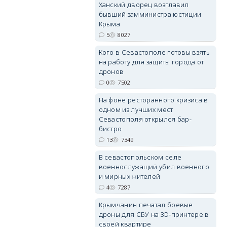
Ханский дворец возглавил
бывший замминистра юстиции
erid: 2SDnjdPjgYS
Крыма
5
8027
Кого в Севастополе готовы взять
на работу для защиты города от
дронов
0
7502
erid: 2SDnjdvhGXG
На фоне ресторанного кризиса в
одном из лучших мест
Севастополя открылся бар-
бистро
13
7349
В севастопольском селе
военнослужащий убил военного
и мирных жителей
4
7287
Крымчанин печатал боевые
дроны для СБУ на 3D-принтере в
своей квартире