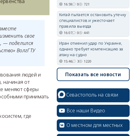
первенства
16:59
0
721
Китай пытается остановить утечку
специалистов и ужесточает
правила выезда
 вместе
16:07
0
441
 изменить свое
, — поделился
Иран отменил удар по Украине,
однако требует компенсацию за
ьство» ВолгГТУ
атаку на судно
15:46
3
1220
Показать все новости
твования людей и
, начиная от
же меняют сферы
Севастополь на связи
пособными принимать
Все наши Видео
косистем, где
О местном для местных