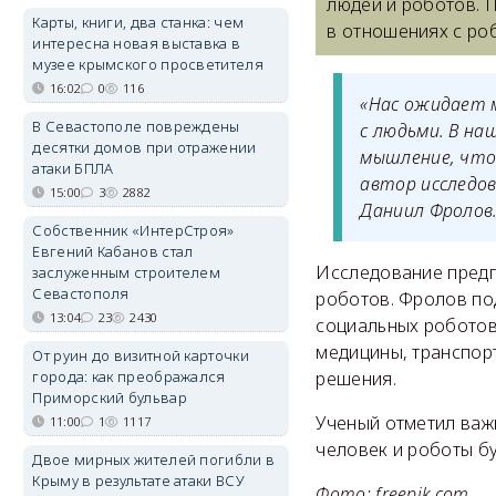
людей и роботов. 
Карты, книги, два станка: чем
в отношениях с ро
интересна новая выставка в
музее крымского просветителя
16:02
0
116
«Нас ожидает 
В Севастополе повреждены
с людьми. В на
десятки домов при отражении
мышление, что
атаки БПЛА
автор исследов
15:00
3
2882
Даниил Фролов
Собственник «ИнтерСтроя»
Евгений Кабанов стал
Исследование предп
заслуженным строителем
Севастополя
роботов. Фролов по
13:04
23
2430
социальных роботов
медицины, транспор
От руин до визитной карточки
города: как преображался
решения.
Приморский бульвар
Ученый отметил важ
11:00
1
1117
человек и роботы бу
Двое мирных жителей погибли в
Крыму в результате атаки ВСУ
Фото: freepik.com