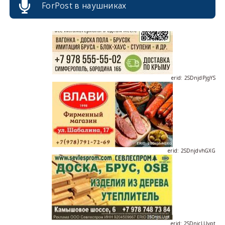
ForPost в наушниках
erid: 2SDnjdPjgYS
erid: 2SDnjdvhGXG
erid: 2SDnjcLUypt