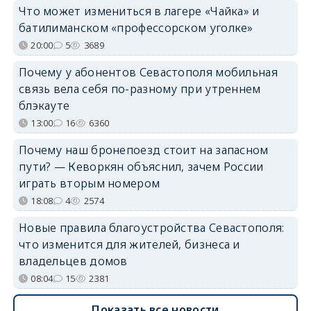
Что может измениться в лагере «Чайка» и
батилиманском «профессорском уголке»
20:00
5
3689
Почему у абонентов Севастополя мобильная
связь вела себя по-разному при утреннем
блэкауте
13:00
16
6360
Почему наш бронепоезд стоит на запасном
пути? — Кеворкян объяснил, зачем России
играть вторым номером
18:08
4
2574
Новые правила благоустройства Севастополя:
что изменится для жителей, бизнеса и
владельцев домов
08:04
15
2381
Показать все новости