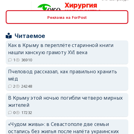
Реклама на ForPost
erid: 2SDnjcrDNw6
Читаемое
Как в Крыму в переплёте старинной книги
нашли ханскую грамоту XVI века
1
36910
erid: 2SDnjdPjgYS
Пчеловод рассказал, как правильно хранить
мёд
2
24248
В Крыму этой ночью погибли четверо мирных
жителей
0
17232
erid: 2SDnjdvhGXG
«Чудом живы»: в Севастополе две семьи
остались без жилья после налёта украинских