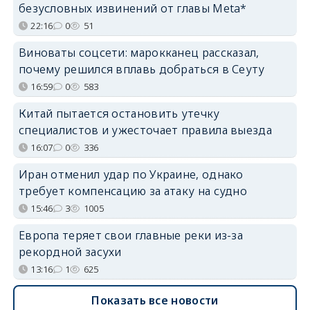
безусловных извинений от главы Meta*
22:16
0
51
Виноваты соцсети: марокканец рассказал,
почему решился вплавь добраться в Сеуту
16:59
0
583
Китай пытается остановить утечку
специалистов и ужесточает правила выезда
16:07
0
336
Иран отменил удар по Украине, однако
требует компенсацию за атаку на судно
15:46
3
1005
Европа теряет свои главные реки из-за
рекордной засухи
13:16
1
625
Показать все новости