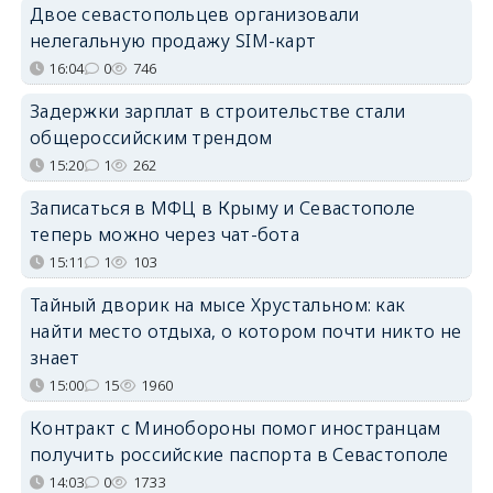
Двое севастопольцев организовали
нелегальную продажу SIM-карт
16:04
0
746
Задержки зарплат в строительстве стали
общероссийским трендом
15:20
1
262
Записаться в МФЦ в Крыму и Севастополе
теперь можно через чат-бота
15:11
1
103
Тайный дворик на мысе Хрустальном: как
найти место отдыха, о котором почти никто не
знает
15:00
15
1960
Контракт с Минобороны помог иностранцам
получить российские паспорта в Севастополе
14:03
0
1733