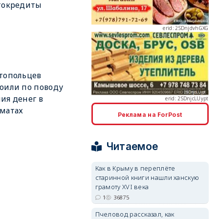
токредиты
erid: 2SDnjcLUypt
топольцев
оили по поводу
ия денег в
матах
Реклама на ForPost
erid: 2SDnjcrDNw6
Читаемое
Как в Крыму в переплёте
старинной книги нашли ханскую
грамоту XVI века
1
36875
erid: 2SDnjdPjgYS
Пчеловод рассказал, как