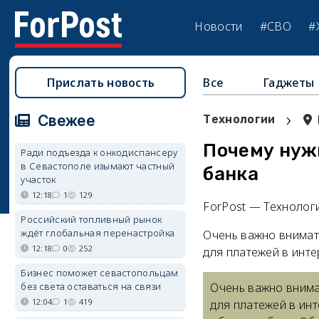
Новости
#СВО
#
Прислать новость
Все
Гаджеты
›
Свежее
Технологии
Почему нуж
Ради подъезда к онкодиспансеру
в Севастополе изымают частный
банка
участок
12:18
1
129
ForPost — Технолог
Российский топливный рынок
ждёт глобальная перенастройка
Очень важно внимат
12:18
0
252
для платежей в интер
Бизнес поможет севастопольцам
без света оставаться на связи
Очень важно внима
12:04
1
419
для платежей в инт