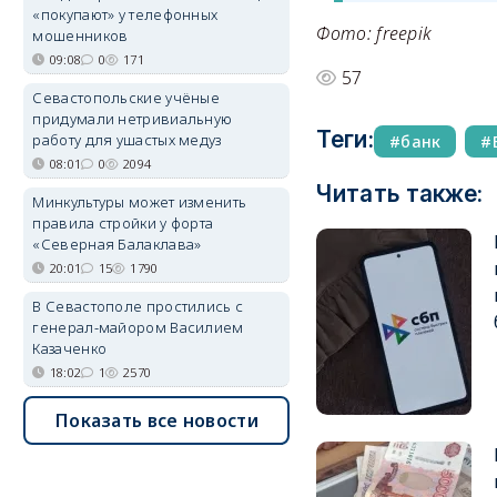
«покупают» у телефонных
Фото: freepik
мошенников
09:08
0
171
57
Севастопольские учёные
придумали нетривиальную
Теги:
работу для ушастых медуз
банк
08:01
0
2094
Читать также:
Минкультуры может изменить
правила стройки у форта
«Северная Балаклава»
20:01
15
1790
В Севастополе простились с
генерал-майором Василием
Казаченко
18:02
1
2570
Показать все новости