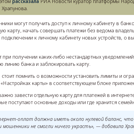
 этом
рассказала
РИА Новости куратор платформы Наро
 Храпунова.
нники могут получить доступ к личному кабинету в банк
ую карту, начать совершать платежи без ведома владель
 подключении к личному кабинету новых устройств, о вы
т при получении каких-либо нестандартных уведомлени
ю линию банка и заблокировать карту.
, стоит помнить о возможности установить лимиты и огр
 «Настройках карты» в соответствующем блоке приложен
важно завести отдельную карту для платежей в интернете
орые поступают основные доходы или где хранится семей
тернет-оплат должна иметь около нулевой баланс, что
мошенники не смогли ничего украсть», — добавила Хра