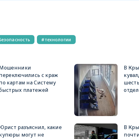
Безопасность
технологии
Мошенники
В Кр
переключились с краж
кувал
по картам на Систему
шесть
быстрых платежей
отдел
Юрист разъяснил, какие
В Кры
купюры могут не
почти