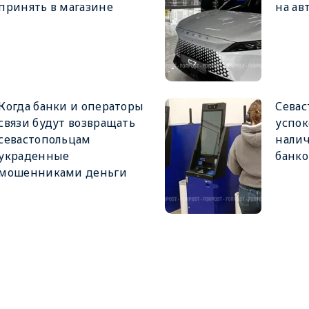
принять в магазине
на ав
Когда банки и операторы
Севас
связи будут возвращать
успок
севастопольцам
налич
украденные
банко
мошенниками деньги