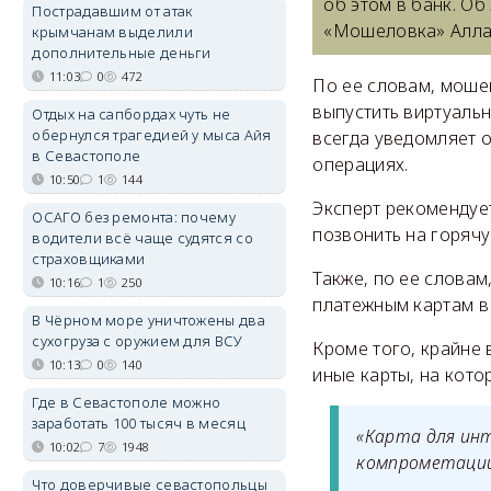
об этом в банк. Об
Пострадавшим от атак
«Мошеловка» Алла
крымчанам выделили
дополнительные деньги
11:03
0
472
По ее словам, моше
выпустить виртуальн
Отдых на сапбордах чуть не
обернулся трагедией у мыса Айя
всегда уведомляет о
в Севастополе
операциях.
10:50
1
144
Эксперт рекомендуе
ОСАГО без ремонта: почему
позвонить на горячу
водители всё чаще судятся со
страховщиками
Также, по ее словам
10:16
1
250
платежным картам в
В Чёрном море уничтожены два
сухогруза с оружием для ВСУ
Кроме того, крайне 
10:13
0
140
иные карты, на кот
Где в Севастополе можно
заработать 100 тысяч в месяц
«Карта для ин
10:02
7
1948
компрометации 
Что доверчивые севастопольцы