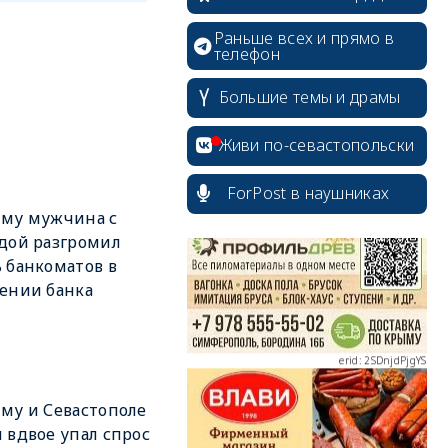
Раньше всех и прямо в
телефон
Большие темы и драмы
Живи по-севастопольски
erid: 2SDnjcrDNw6
ForPost в наушниках
ыму мужчина с
дой разгромил
 банкоматов в
ении банка
erid: 2SDnjdPjgYS
му и Севастополе
 вдвое упал спрос
erid: 2SDnjdvhGXG