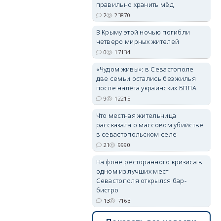
правильно хранить мёд
2
23870
В Крыму этой ночью погибли
четверо мирных жителей
0
17134
erid: 2SDnjdvhGXG
«Чудом живы»: в Севастополе
две семьи остались без жилья
после налёта украинских БПЛА
9
12215
Что местная жительница
рассказала о массовом убийстве
в севастопольском селе
21
9990
На фоне ресторанного кризиса в
одном из лучших мест
Севастополя открылся бар-
бистро
13
7163