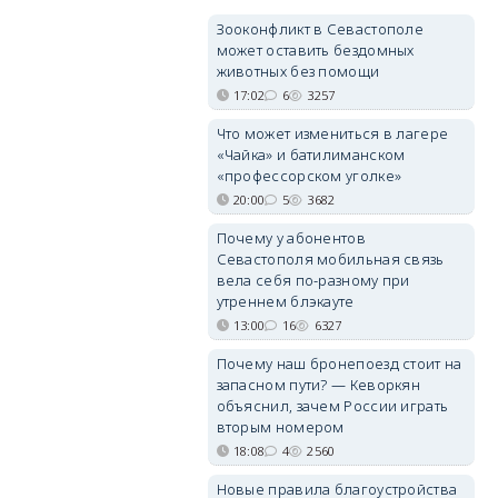
Зооконфликт в Севастополе
может оставить бездомных
животных без помощи
17:02
6
3257
Что может измениться в лагере
«Чайка» и батилиманском
«профессорском уголке»
20:00
5
3682
Почему у абонентов
Севастополя мобильная связь
вела себя по-разному при
утреннем блэкауте
13:00
16
6327
Почему наш бронепоезд стоит на
запасном пути? — Кеворкян
объяснил, зачем России играть
вторым номером
18:08
4
2560
Новые правила благоустройства