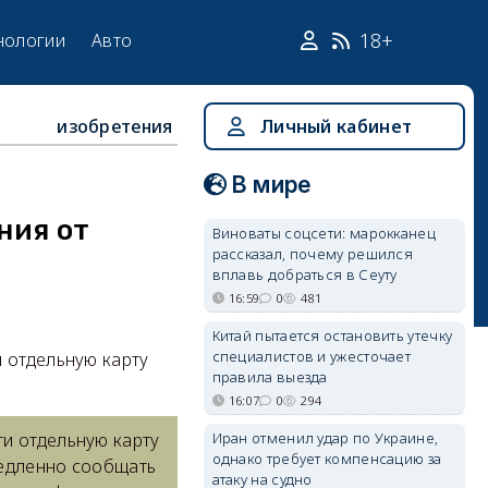
18+
нологии
Авто
изобретения
Личный кабинет
В мире
ния от
Виноваты соцсети: марокканец
рассказал, почему решился
вплавь добраться в Сеуту
16:59
0
481
Китай пытается остановить утечку
специалистов и ужесточает
 отдельную карту
правила выезда
16:07
0
294
Иран отменил удар по Украине,
ти отдельную карту
однако требует компенсацию за
емедленно сообщать
атаку на судно