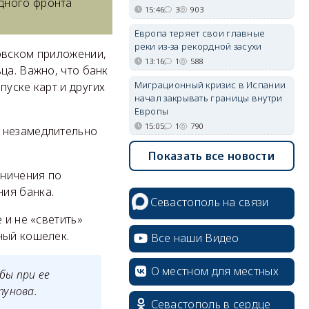
дного фронта
15:46
3
903
Европа теряет свои главные
реки из-за рекордной засухи
овском приложении,
13:16
1
588
ца. Важно, что банк
Миграционный кризис в Испании
пуске карт и других
начал закрывать границы внутри
Европы
15:05
1
790
й незамедлительно
Показать все новости
аничения по
ия банка.
Севастополь на связи
 и не «светить»
ный кошелек.
Все наши Видео
О местном для местных
бы при ее
пунова.
Севастополь в сердце