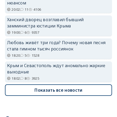
нюансом
20:02
11
4106
Ханский дворец возглавил бывший
замминистра юстиции Крыма
19:00
6
9357
Любовь живёт три года? Почему новая песня
стала гимном тысяч россиянок
18:20
5
1528
Крым и Севастополь ждут аномально жаркие
выходные
18:02
8
3925
Показать все новости