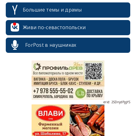
Большие темы и драмы
Живи по-севастопольски
ForPost в наушниках
erid: 2SDnjcrDNw6
erid: 2SDnjdPjgYS