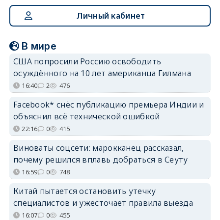
Личный кабинет
В мире
США попросили Россию освободить
осуждённого на 10 лет американца Гилмана
16:40
2
476
Facebook* снёс публикацию премьера Индии и
объяснил всё технической ошибкой
22:16
0
415
Виноваты соцсети: марокканец рассказал,
почему решился вплавь добраться в Сеуту
16:59
0
748
Китай пытается остановить утечку
специалистов и ужесточает правила выезда
16:07
0
455