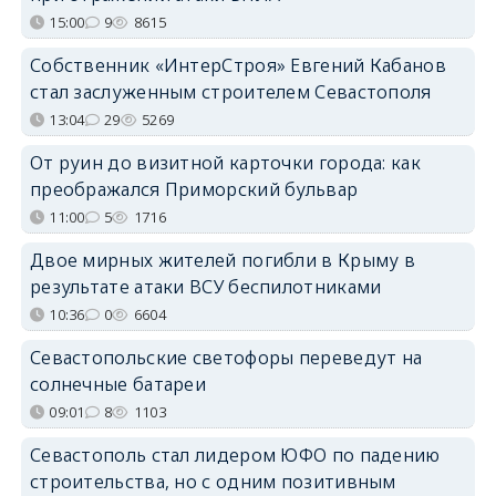
15:00
9
8615
Собственник «ИнтерСтроя» Евгений Кабанов
стал заслуженным строителем Севастополя
13:04
29
5269
От руин до визитной карточки города: как
преображался Приморский бульвар
11:00
5
1716
Двое мирных жителей погибли в Крыму в
результате атаки ВСУ беспилотниками
10:36
0
6604
Севастопольские светофоры переведут на
солнечные батареи
09:01
8
1103
Севастополь стал лидером ЮФО по падению
строительства, но с одним позитивным