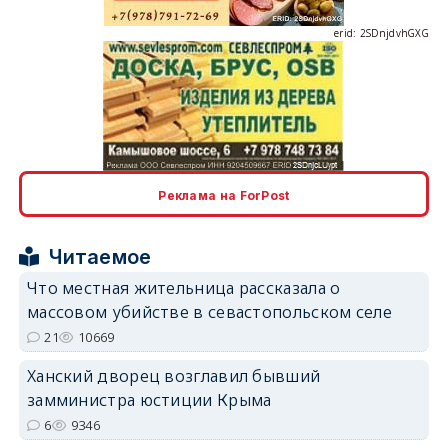
erid: 2SDnjdvhGXG
erid: 2SDnjcLUypt
Реклама на ForPost
Читаемое
Что местная жительница рассказала о
erid: 2SDnjcrDNw6
массовом убийстве в севастопольском селе
21
10669
Ханский дворец возглавил бывший
замминистра юстиции Крыма
6
9346