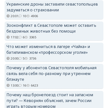
Украинские дроны заставили севастопольцев
задуматься о страховании
20:01
10
4906
Зооконфликт в Севастополе может оставить
бездомных животных без помощи
17:02
6
3365
Что может измениться в лагере «Чайка» и
батилиманском «профессорском уголке»
20:00
5
3736
Почему у абонентов Севастополя мобильная
связь вела себя по-разному при утреннем
блэкауте
13:00
16
6423
Почему наш бронепоезд стоит на запасном
пути? — Кеворкян объяснил, зачем России
играть вторым номером