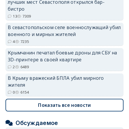
лучших мест Севастополя открылся бар-
бистро
13
7309
В севастопольском селе военнослужащий убил
erid: 2SDnjdvhGXG
военного и мирных жителей
4
7235
Крымчанин печатал боевые дроны для СБУ на
3D-принтере в своей квартире
2
6489
В Крыму вражеский БПЛА убил мирного
жителя
0
6154
Показать все новости
Обсуждаемое