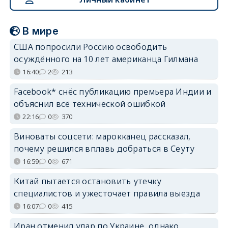
В мире
США попросили Россию освободить
осуждённого на 10 лет американца Гилмана
16:40
2
213
Facebook* снёс публикацию премьера Индии и
объяснил всё технической ошибкой
22:16
0
370
Виноваты соцсети: марокканец рассказал,
почему решился вплавь добраться в Сеуту
16:59
0
671
Китай пытается остановить утечку
специалистов и ужесточает правила выезда
16:07
0
415
Иран отменил удар по Украине, однако