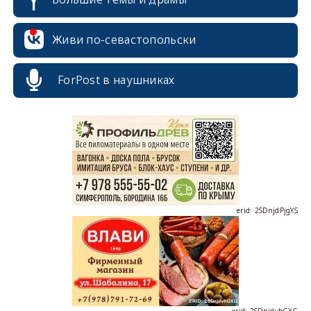
Живи по-севастопольски
ForPost в наушниках
erid: 2SDnjcrDNw6
erid: 2SDnjdPjgYS
erid: 2SDnjdvhGXG