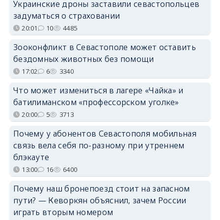
Украинские дроны заставили севастопольцев
задуматься о страховании
20:01
10
4485
Зооконфликт в Севастополе может оставить
бездомных животных без помощи
17:02
6
3340
Что может измениться в лагере «Чайка» и
батилиманском «профессорском уголке»
20:00
5
3713
Почему у абонентов Севастополя мобильная
связь вела себя по-разному при утреннем
блэкауте
13:00
16
6400
Почему наш бронепоезд стоит на запасном
пути? — Кеворкян объяснил, зачем России
играть вторым номером