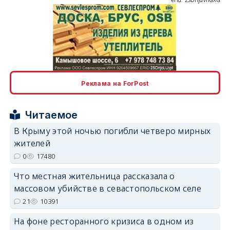
erid: 2SDnjcLUypt
Реклама на ForPost
Читаемое
В Крыму этой ночью погибли четверо мирных
erid: 2SDnjcrDNw6
жителей
0
17480
Что местная жительница рассказала о
массовом убийстве в севастопольском селе
21
10391
erid: 2SDnjdPjgYS
На фоне ресторанного кризиса в одном из