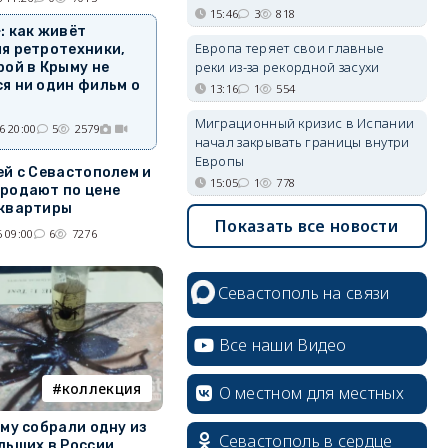
15:46
3
818
: как живёт
Европа теряет свои главные
я ретротехники,
реки из-за рекордной засухи
рой в Крыму не
я ни один фильм о
13:16
1
554
Миграционный кризис в Испании
6 20:00
5
2579
начал закрывать границы внутри
Европы
ей с Севастополем и
15:05
1
778
родают по цене
квартиры
Показать все новости
 09:00
6
7276
Севастополь на связи
Все наши Видео
коллекция
О местном для местных
ыму собрали одну из
Севастополь в сердце
льших в России