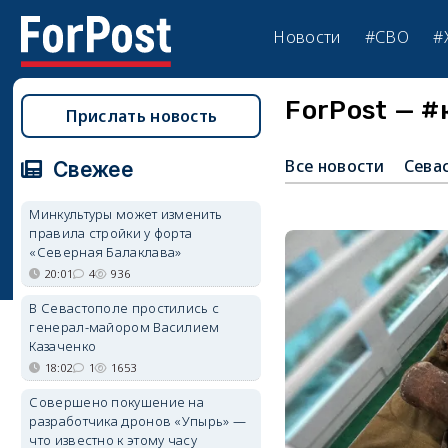
Новости
#СВО
#
ForPost — #
Прислать новость
Все новости
Сева
Свежее
Минкультуры может изменить
правила стройки у форта
«Северная Балаклава»
20:01
4
936
В Севастополе простились с
генерал-майором Василием
Казаченко
18:02
1
1653
Совершено покушение на
разработчика дронов «Упырь» —
что известно к этому часу