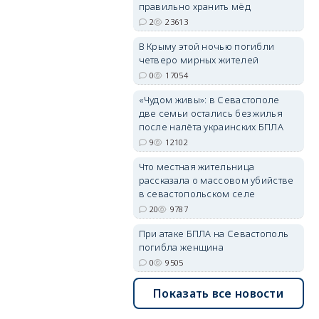
правильно хранить мёд
2
23613
В Крыму этой ночью погибли
четверо мирных жителей
erid: 2SDnjdvhGXG
0
17054
«Чудом живы»: в Севастополе
две семьи остались без жилья
после налёта украинских БПЛА
9
12102
Что местная жительница
рассказала о массовом убийстве
в севастопольском селе
20
9787
При атаке БПЛА на Севастополь
погибла женщина
0
9505
Показать все новости