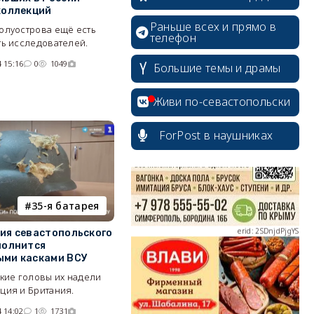
коллекций
Раньше всех и прямо в
олуострова ещё есть
телефон
ть исследователей.
 15:16
0
1049
Большие темы и драмы
erid: 2SDnjcrDNw6
Живи по-севастопольски
ForPost в наушниках
erid: 2SDnjdPjgYS
35-я батарея
ия севастопольского
полнится
ми касками ВСУ
кие головы их надели
erid: 2SDnjdvhGXG
ция и Британия.
 14:02
1
1731