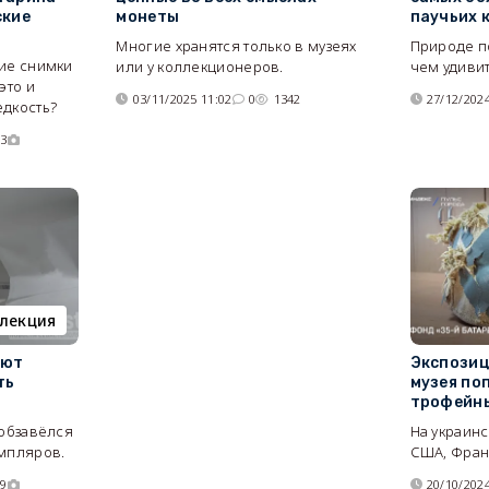
ские
монеты
паучьих 
Многие хранятся только в музеях
Природе п
кие снимки
или у коллекционеров.
чем удиви
это и
03/11/2025 11:02
0
1342
27/12/2024
едкость?
33
лекция
ают
Экспозиц
ть
музея по
трофейны
 обзавёлся
На украинс
емпляров.
США, Фран
59
20/10/2024