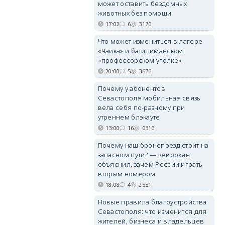
может оставить бездомных
животных без помощи
17:02
6
3176
Что может измениться в лагере
«Чайка» и батилиманском
«профессорском уголке»
20:00
5
3676
Почему у абонентов
Севастополя мобильная связь
вела себя по-разному при
утреннем блэкауте
13:00
16
6316
Почему наш бронепоезд стоит на
запасном пути? — Кеворкян
объяснил, зачем России играть
вторым номером
18:08
4
2551
Новые правила благоустройства
Севастополя: что изменится для
жителей, бизнеса и владельцев