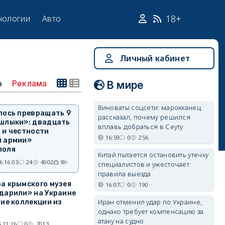
18+
нологии
Авто
Личный кабинет
о
Реклама
В мире
Виноваты соцсети: марокканец
лось превращать 9
рассказал, почему решился
ашлыки»: двадцать
вплавь добраться в Сеуту
 и честности
16:59
0
256
й армии»
поля
Китай пытается остановить утечку
6 16:03
24
4002
специалистов и ужесточает
правила выезда
а крымского музея
16:07
0
190
дарили» на Украине
Иран отменил удар по Украине,
ние коллекции из
однако требует компенсацию за
атаку на судно
 11:26
0
7013