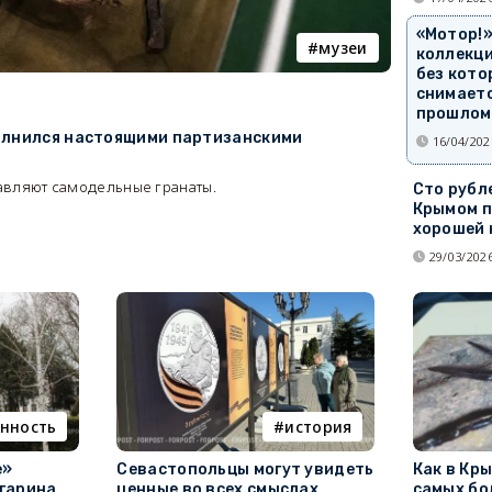
«Мотор!»
музеи
коллекци
без кото
снимаетс
прошлом
олнился настоящими партизанскими
16/04/202
авляют самодельные гранаты.
Сто рубл
Крымом п
8
хорошей 
29/03/2026
нность
история
е»
Севастопольцы могут увидеть
Как в Кр
гарина
ценные во всех смыслах
самых бо