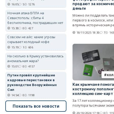
продают за космиче
16:05
5
1276
деньги
Ночная атака БПЛА на
Можно ли подделать та
Севастополь: сбиты 4
первого в космосе, или 
беспилотника, пострадавших нет
впрямь историческая р
15:30
0
427
18/11/2025 18:30
7
14
Совсем не айс: какие угрозы
скрывает холодный кофе
15:19
1
606
На сколько в Крыму установилась
аномальная жара?
15:01
0
4157
кол
Путин провёл крупнейшие
кадровые перестановки в
Как крымчане помог
руководстве Вооружённых
костромичу пополня
Сил
коллекцию сим-карт
14:54
0
1198
За 17 лет коллекционер
полутора тысячами экз
Показать все новости
20/10/2024 17:18
0
11