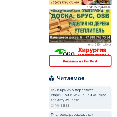
erid: 2SDnjcLUypt
Реклама на ForPost
erid: 2SDnjcrDNw6
Читаемое
Как в Крыму в переплёте
старинной книги нашли ханскую
грамоту XVI века
erid: 2SDnjdPjgYS
1
36833
Пчеловод рассказал, как