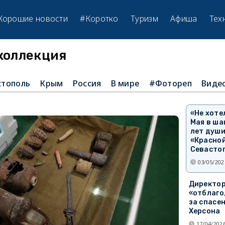
Хорошие новости
#Коротко
Туризм
Афиша
Тех
коллекция
стополь
Крым
Россия
В мире
#Фотореп
Виде
«Не хоте
Мая в ш
лет души
«Красно
Севасто
03/05/202
Директор
«отблаго
за спасе
Херсона
17/04/2026