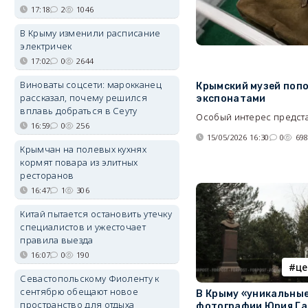
17:18
2
1046
В Крыму изменили расписание
электричек
17:02
0
2644
Виноваты соцсети: марокканец
Крымский музей поп
рассказал, почему решился
экспонатами
вплавь добраться в Сеуту
Особый интерес предст
16:59
0
256
15/05/2026 16:30
0
69
Крымчан на полевых кухнях
кормят повара из элитных
ресторанов
16:47
1
306
Китай пытается остановить утечку
специалистов и ужесточает
правила выезда
16:07
0
190
це
Севастопольскому Фиоленту к
сентябрю обещают новое
В Крыму «уникальны
пространство для отдыха
фотографии Юрия Га