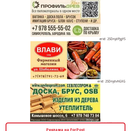
erid: 2SDnjdPjgYS
erid: 2SDnjdvhGXG
erid: 2SDnjcLUypt
Реклама на ForPost