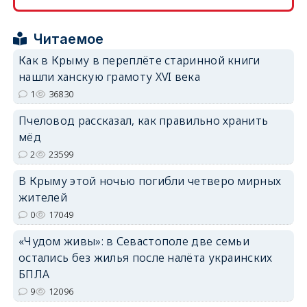
erid: 2SDnjcrDNw6
Читаемое
Как в Крыму в переплёте старинной книги
нашли ханскую грамоту XVI века
1
36830
erid: 2SDnjdPjgYS
Пчеловод рассказал, как правильно хранить
мёд
2
23599
В Крыму этой ночью погибли четверо мирных
жителей
erid: 2SDnjdvhGXG
0
17049
«Чудом живы»: в Севастополе две семьи
остались без жилья после налёта украинских
БПЛА
9
12096