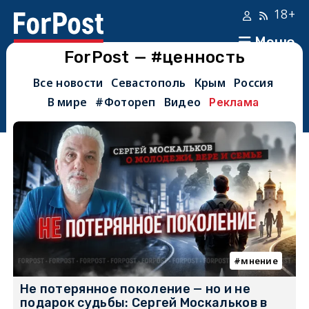
18+
Меню
ForPost — #ценность
Все новости
Севастополь
Крым
Россия
В мире
#Фотореп
Видео
Реклама
мнение
Не потерянное поколение — но и не
подарок судьбы: Сергей Москальков в