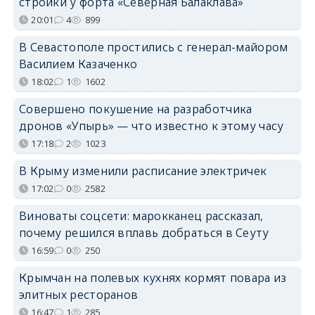
стройки у форта «Северная Балаклава»
20:01
4
899
В Севастополе простились с генерал-майором
Василием Казаченко
18:02
1
1602
Совершено покушение на разработчика
дронов «Упырь» — что известно к этому часу
17:18
2
1023
В Крыму изменили расписание электричек
17:02
0
2582
Виноваты соцсети: марокканец рассказал,
почему решился вплавь добраться в Сеуту
16:59
0
250
Крымчан на полевых кухнях кормят повара из
элитных ресторанов
16:47
1
285