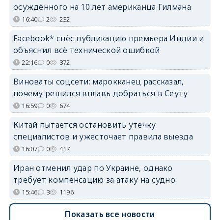
осуждённого на 10 лет американца Гилмана
16:40
2
232
Facebook* снёс публикацию премьера Индии и
объяснил всё технической ошибкой
22:16
0
372
Виноваты соцсети: марокканец рассказал,
почему решился вплавь добраться в Сеуту
16:59
0
674
Китай пытается остановить утечку
специалистов и ужесточает правила выезда
16:07
0
417
Иран отменил удар по Украине, однако
требует компенсацию за атаку на судно
15:46
3
1196
Показать все новости