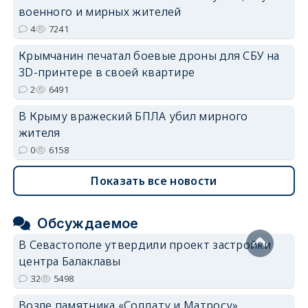
военного и мирных жителей
4
7241
Крымчанин печатал боевые дроны для СБУ на
3D-принтере в своей квартире
2
6491
В Крыму вражеский БПЛА убил мирного
жителя
0
6158
Показать все новости
Обсуждаемое
В Севастополе утвердили проект застройки
центра Балаклавы
32
5498
Возле памятника «Солдату и Матросу»