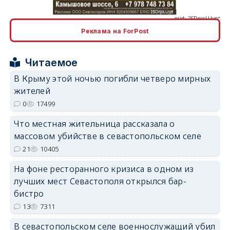
Реклама на ForPost
erid: 2SDnjcrDNw6
Читаемое
В Крыму этой ночью погибли четверо мирных
жителей
0
17499
Что местная жительница рассказала о
erid: 2SDnjdPjgYS
массовом убийстве в севастопольском селе
21
10405
На фоне ресторанного кризиса в одном из
лучших мест Севастополя открылся бар-
бистро
erid: 2SDnjdvhGXG
13
7311
В севастопольском селе военнослужащий убил