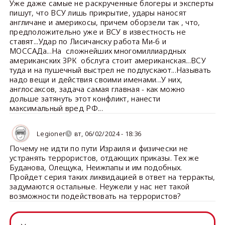
Уже даже самые не раскрученные блогеры и эксперты
пишут, что ВСУ лишь прикрытие, удары наносят
англичане и америкосы, причем оборзели так , что,
предположительно уже и ВСУ в известность не
ставят...Удар по Лисичанску работа Ми-6 и
МОССАДа...На сложнейших многомиллиардных
американских ЗРК обслуга стоит американская...ВСУ
туда и на пушечный выстрел не подпускают...Называть
надо вещи и действия своими именами...У них,
англосаксов, задача самая главная - как можно
дольше затянуть этот конфликт, нанести
максимальный вред РФ...
Legioner
вт, 06/02/2024 - 18:36
Почему не идти по пути Израиля и физически не
устранять террористов, отдающих приказы. Тех же
Буданова, Олещука, Неижпапы и им подобных.
Пройдет серия таких ликвидацией в ответ на терракты,
задумаются остальные. Неужели у нас нет такой
возможности подействовать на террористов?