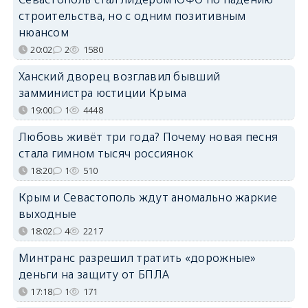
строительства, но с одним позитивным
нюансом
20:02
2
1580
Ханский дворец возглавил бывший
замминистра юстиции Крыма
19:00
1
4448
Любовь живёт три года? Почему новая песня
стала гимном тысяч россиянок
18:20
1
510
Крым и Севастополь ждут аномально жаркие
выходные
18:02
4
2217
Минтранс разрешил тратить «дорожные»
деньги на защиту от БПЛА
17:18
1
171