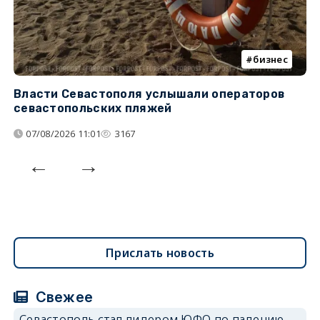
бизнес
Власти Севастополя услышали операторов
П
севастопольских пляжей
о
07/08/2026 11:01
3167
Прислать новость
Свежее
Севастополь стал лидером ЮФО по падению