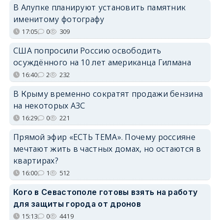
В Алупке планируют установить памятник
именитому фотографу
17:05
0
309
США попросили Россию освободить
осуждённого на 10 лет американца Гилмана
16:40
2
232
В Крыму временно сократят продажи бензина
на некоторых АЗС
16:29
0
221
Прямой эфир «ЕСТЬ ТЕМА». Почему россияне
мечтают жить в частных домах, но остаются в
квартирах?
16:00
1
512
Кого в Севастополе готовы взять на работу
для защиты города от дронов
15:13
0
4419