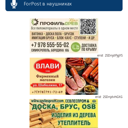
ForPost в наушниках
erid: 2SDnjdPjgYS
erid: 2SDnjdvhGXG
erid: 2SDnjcLUypt