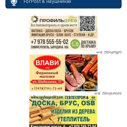
ForPost в наушниках
erid: 2SDnjdPjgYS
erid: 2SDnjdvhGXG
erid: 2SDnjcLUypt