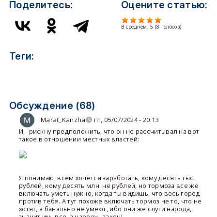
Поделитесь:
Оцените статью:
В среднем:
5
(
8
голосов)
Теги:
Обсуждение (68)
Marat_Kanzha
пт, 05/07/2024 - 20:13
И
,
рискну предположить, что он не рассчитывал на вот
такое в отношении местных властей:
Я понимаю, всем хочется заработать, кому десять тыс.
рублей, кому десять млн. не рублей, но тормоза все же
включать уметь нужно, когда ты видишь, что весь город
против тебя. А тут похоже включать тормоз не то, что не
хотят, а банально не умеют, ибо они же слуги народа,
значит им -все, а народу - закон!