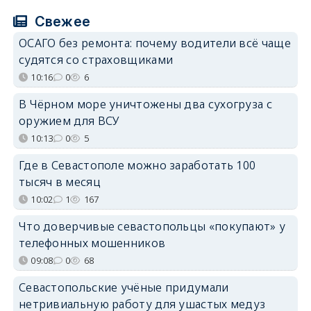
Свежее
ОСАГО без ремонта: почему водители всё чаще
судятся со страховщиками
10:16
0
6
В Чёрном море уничтожены два сухогруза с
оружием для ВСУ
10:13
0
5
Где в Севастополе можно заработать 100
тысяч в месяц
10:02
1
167
Что доверчивые севастопольцы «покупают» у
телефонных мошенников
09:08
0
68
Севастопольские учёные придумали
нетривиальную работу для ушастых медуз