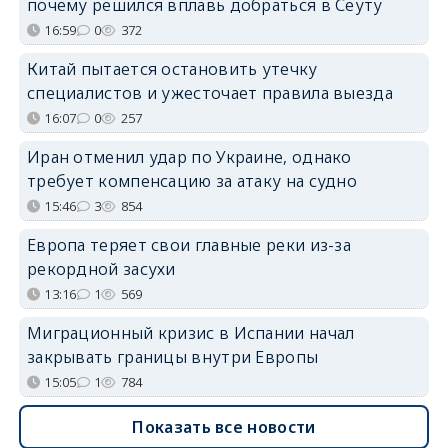
почему решился вплавь добраться в Сеуту
16:59
0
372
Китай пытается остановить утечку
специалистов и ужесточает правила выезда
16:07
0
257
Иран отменил удар по Украине, однако
требует компенсацию за атаку на судно
15:46
3
854
Европа теряет свои главные реки из-за
рекордной засухи
13:16
1
569
Миграционный кризис в Испании начал
закрывать границы внутри Европы
15:05
1
784
Показать все новости