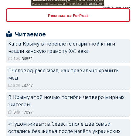
Реклама на ForPost
erid: 2SDnjcrDNw6
Читаемое
Как в Крыму в переплёте старинной книги
нашли ханскую грамоту XVI века
1
36852
erid: 2SDnjdPjgYS
Пчеловод рассказал, как правильно хранить
мёд
2
23747
В Крыму этой ночью погибли четверо мирных
жителей
0
17097
erid: 2SDnjdvhGXG
«Чудом живы»: в Севастополе две семьи
остались без жилья после налёта украинских