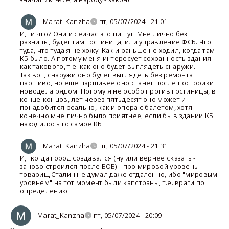
Marat_Kanzha
пт, 05/07/2024 - 21:01
И
,
и что? Они и сейчас это пишут. Мне лично без
разницы, будет там гостиница, или управление ФСБ. Что
туда, что туда я не хожу. Как и раньше не ходил, когда там
КБ было. А потому меня интересует сохранность здания
как такового, т.е. как оно будет выглядеть снаружи.
Так вот, снаружи оно будет выглядеть без ремонта
паршиво, но еще паршивее оно станет после постройки
новодела рядом. Потому я не особо против гостиницы, в
конце-концов, лет через пятьдесят оно может и
понадобится реально, как и опера с балетом, хотя
конечно мне лично было приятнее, если бы в здании КБ
находилось то самое КБ.
Marat_Kanzha
пт, 05/07/2024 - 21:31
И
,
когда город создавался (ну или вернее сказать -
заново строился после ВОВ) - про мировой уровень
товарищ Сталин не думал даже отдаленно, ибо "мировым
уровнем" на тот момент были капстраны, т.е. враги по
определению.
Marat_Kanzha
пт, 05/07/2024 - 20:09