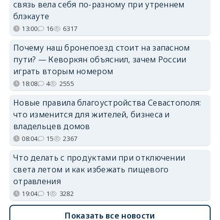
связь вела себя по-разному при утреннем
блэкауте
13:00
16
6317
Почему наш бронепоезд стоит на запасном
пути? — Кеворкян объяснил, зачем России
играть вторым номером
18:08
4
2555
Новые правила благоустройства Севастополя:
что изменится для жителей, бизнеса и
владельцев домов
08:04
15
2367
Что делать с продуктами при отключении
света летом и как избежать пищевого
отравления
19:04
1
3282
Показать все новости