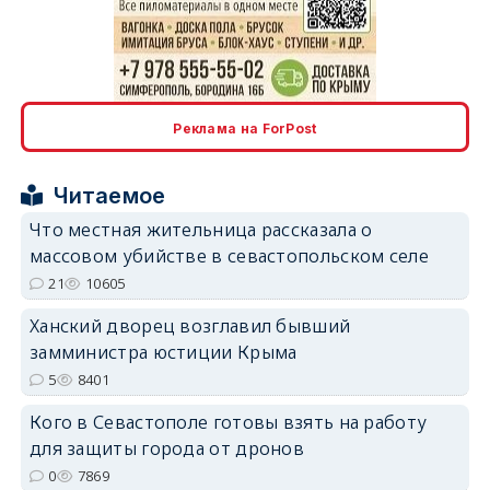
erid: 2SDnjdPjgYS
Реклама на ForPost
Читаемое
Что местная жительница рассказала о
массовом убийстве в севастопольском селе
erid: 2SDnjdvhGXG
21
10605
Ханский дворец возглавил бывший
замминистра юстиции Крыма
5
8401
Кого в Севастополе готовы взять на работу
для защиты города от дронов
0
7869