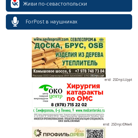
Живи по-севастопольски
ForPost в наушниках
erid: 2SDnjdvhGXG
erid: 2SDnjcLUypt
erid: 2SDnjcrDNw6