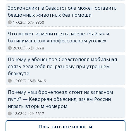
Зооконфликт в Севастополе может оставить
бездомных животных без помощи
17:02
6
3360
Что может измениться в лагере «Чайка» и
батилиманском «профессорском уголке»
20:00
5
3728
Почему у абонентов Севастополя мобильная
связь вела себя по-разному при утреннем
блэкауте
13:00
16
6419
Почему наш бронепоезд стоит на запасном
пути? — Кеворкян объяснил, зачем России
играть вторым номером
18:08
4
2617
Показать все новости