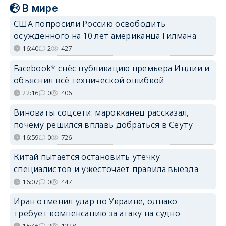
В мире
США попросили Россию освободить
осуждённого на 10 лет американца Гилмана
16:40
2
427
Facebook* снёс публикацию премьера Индии и
объяснил всё технической ошибкой
22:16
0
406
Виноваты соцсети: марокканец рассказал,
почему решился вплавь добраться в Сеуту
16:59
0
726
Китай пытается остановить утечку
специалистов и ужесточает правила выезда
16:07
0
447
Иран отменил удар по Украине, однако
требует компенсацию за атаку на судно
15:46
3
1228