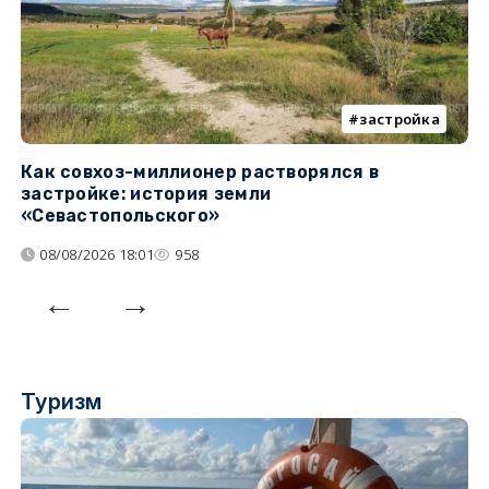
застройка
Как совхоз-миллионер растворялся в
К
застройке: история земли
н
«Севастопольского»
п
08/08/2026 18:01
958
Туризм