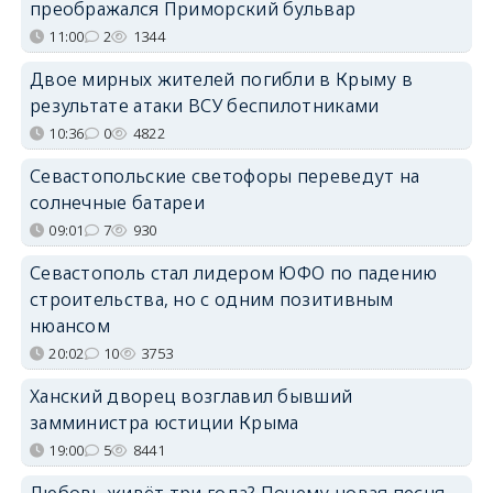
преображался Приморский бульвар
11:00
2
1344
Двое мирных жителей погибли в Крыму в
результате атаки ВСУ беспилотниками
10:36
0
4822
Севастопольские светофоры переведут на
солнечные батареи
09:01
7
930
Севастополь стал лидером ЮФО по падению
строительства, но с одним позитивным
нюансом
20:02
10
3753
Ханский дворец возглавил бывший
замминистра юстиции Крыма
19:00
5
8441
Любовь живёт три года? Почему новая песня