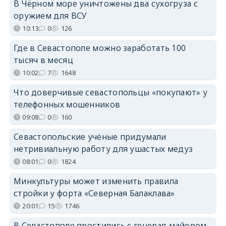
В Чёрном море уничтожены два сухогруза с
оружием для ВСУ
10:13
0
126
Где в Севастополе можно заработать 100
тысяч в месяц
10:02
7
1648
Что доверчивые севастопольцы «покупают» у
телефонных мошенников
09:08
0
160
Севастопольские учёные придумали
нетривиальную работу для ушастых медуз
08:01
0
1824
Минкультуры может изменить правила
стройки у форта «Северная Балаклава»
20:01
15
1746
В Севастополе простились с генерал-майором