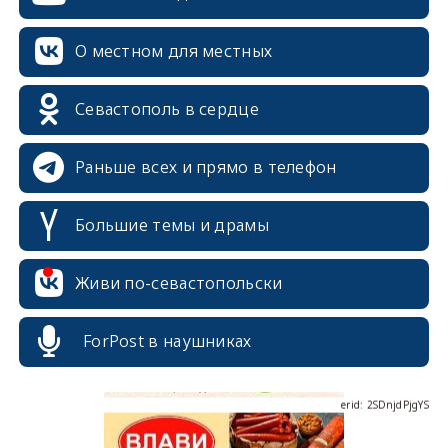
О местном для местных
Севастополь в сердце
Раньше всех и прямо в телефон
Большие темы и драмы
erid: 2SDnjcrDNw6
Живи по-севастопольски
ForPost в наушниках
erid: 2SDnjdPjgYS