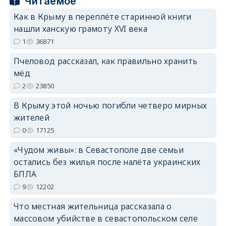
Читаемое
Как в Крыму в переплёте старинной книги
нашли ханскую грамоту XVI века
erid: 2SDnjdPjgYS
1
36871
Пчеловод рассказал, как правильно хранить
мёд
2
23850
В Крыму этой ночью погибли четверо мирных
erid: 2SDnjdvhGXG
жителей
0
17125
«Чудом живы»: в Севастополе две семьи
остались без жилья после налёта украинских
БПЛА
9
12202
Что местная жительница рассказала о
массовом убийстве в севастопольском селе