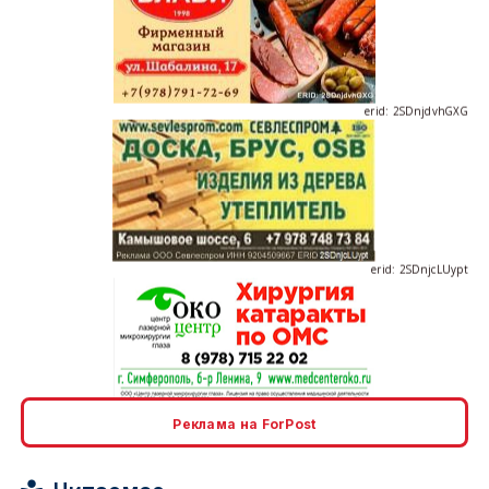
erid: 2SDnjdvhGXG
erid: 2SDnjcLUypt
erid: 2SDnjcrDNw6
Реклама на ForPost