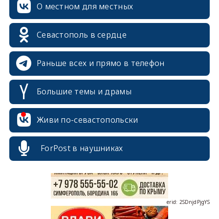
О местном для местных
Севастополь в сердце
Раньше всех и прямо в телефон
Большие темы и драмы
erid: 2SDnjcrDNw6
Живи по-севастопольски
ForPost в наушниках
erid: 2SDnjdPjgYS