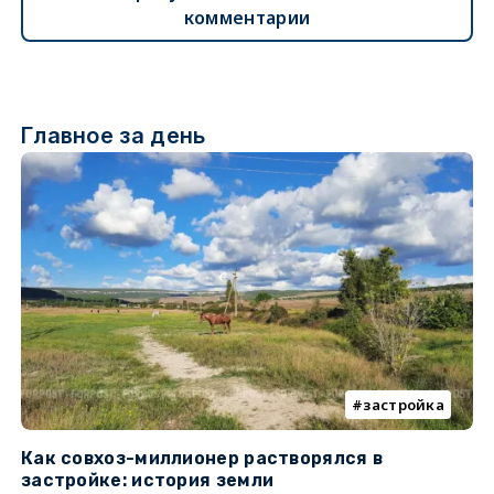
комментарии
Главное за день
застройка
Как совхоз-миллионер растворялся в
К
застройке: история земли
н