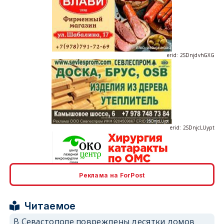
erid: 2SDnjdvhGXG
erid: 2SDnjcLUypt
Реклама на ForPost
erid: 2SDnjcrDNw6
Читаемое
В Севастополе повреждены десятки домов