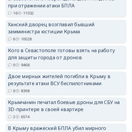
при отражении атаки БПЛА
16
11032
erid: 2SDnjdPjgYS
Ханский дворец возглавил бывший
замминистра юстиции Крыма
6
10028
Кого в Севастополе готовы взять на работу
для защиты города от дронов
erid: 2SDnjdvhGXG
0
9468
Двое мирных жителей погибли в Крыму в
результате атаки ВСУ беспилотниками
0
8398
Крымчанин печатал боевые дроны для СБУ на
3D-принтере в своей квартире
2
6574
В Крыму вражеский БПЛА убил мирного