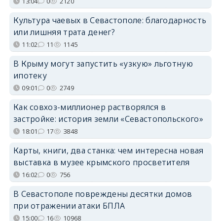
13:04
0
2120
Культура чаевых в Севастополе: благодарность
или лишняя трата денег?
11:02
11
1145
В Крыму могут запустить «узкую» льготную
ипотеку
09:01
0
2749
Как совхоз-миллионер растворялся в
застройке: история земли «Севастопольского»
18:01
17
3848
Карты, книги, два станка: чем интересна новая
выставка в музее крымского просветителя
16:02
0
756
В Севастополе повреждены десятки домов
при отражении атаки БПЛА
15:00
16
10968