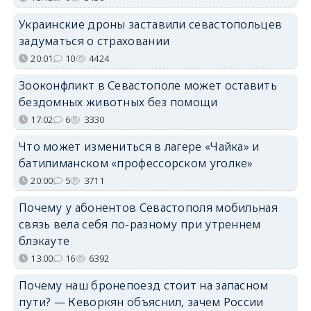
Украинские дроны заставили севастопольцев
задуматься о страховании
20:01
10
4424
Зооконфликт в Севастополе может оставить
бездомных животных без помощи
17:02
6
3330
Что может измениться в лагере «Чайка» и
батилиманском «профессорском уголке»
20:00
5
3711
Почему у абонентов Севастополя мобильная
связь вела себя по-разному при утреннем
блэкауте
13:00
16
6392
Почему наш бронепоезд стоит на запасном
пути? — Кеворкян объяснил, зачем России