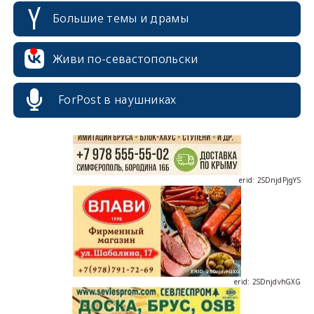
Большие темы и драмы
erid: 2SDnjcrDNw6
Живи по-севастопольски
ForPost в наушниках
erid: 2SDnjdPjgYS
erid: 2SDnjdvhGXG