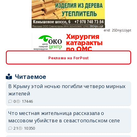
erid: 2SDnjcLUypt
Реклама на ForPost
erid: 2SDnjcrDNw6
Читаемое
В Крыму этой ночью погибли четверо мирных
жителей
0
17446
erid: 2SDnjdPjgYS
Что местная жительница рассказала о
массовом убийстве в севастопольском селе
21
10350