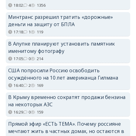
18:02
4
1356
Минтранс разрешил тратить «дорожные»
деньги на защиту от БПЛА
17:18
1
119
В Алупке планируют установить памятник
именитому фотографу
17:05
0
214
США попросили Россию освободить
осуждённого на 10 лет американца Гилмана
16:40
2
169
В Крыму временно сократят продажи бензина
на некоторых АЗС
16:29
0
159
Прямой эфир «ЕСТЬ ТЕМА». Почему россияне
мечтают жить в частных домах, но остаются в