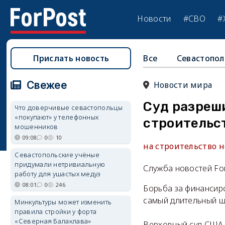
Новости
#СВО
#
Прислать новость
Все
Севастопол
Свежее
Новости мира
Суд разреши
Что доверчивые севастопольцы
«покупают» у телефонных
строительс
мошенников
09:08
0
10
на строительство 
Севастопольские учёные
придумали нетривиальную
Служба новостей Fo
работу для ушастых медуз
08:01
0
246
Борьба за финансир
самый длительный ш
Минкультуры может изменить
правила стройки у форта
«Северная Балаклава»
Верховный суд США 