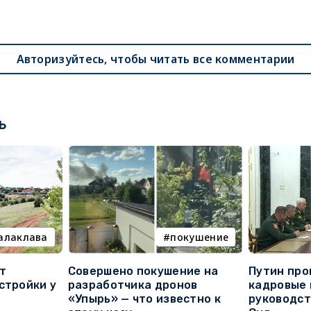
Авторизуйтесь, чтобы читать все комментарии
ь
алаклава
покушение
т
Совершено покушение на
Путин про
стройки у
разработчика дронов
кадровые 
«Упырь» — что известно к
руководс