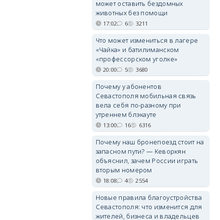
может оставить бездомных
животных без помощи
17:02
6
3211
Что может измениться в лагере
«Чайка» и батилиманском
«профессорском уголке»
20:00
5
3680
Почему у абонентов
Севастополя мобильная связь
вела себя по-разному при
утреннем блэкауте
13:00
16
6316
Почему наш бронепоезд стоит на
запасном пути? — Кеворкян
объяснил, зачем России играть
вторым номером
18:08
4
2554
Новые правила благоустройства
Севастополя: что изменится для
жителей, бизнеса и владельцев