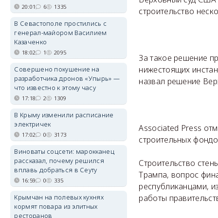
20:01
6
1335
строительство неско
В Севастополе простились с
генерал-майором Василием
Казаченко
18:02
1
2095
За такое решение п
нижестоящих инстан
Совершено покушение на
разработчика дронов «Упырь» —
назвал решение Вер
что известно к этому часу
17:18
2
1309
В Крыму изменили расписание
электричек
Associated Press от
17:02
0
3173
строительных фондо
Виноваты соцсети: марокканец
рассказал, почему решился
Строительство стен
вплавь добраться в Сеуту
Трампа, вопрос фин
16:59
0
335
республиканцами, и
Крымчан на полевых кухнях
работы правительств
кормят повара из элитных
ресторанов