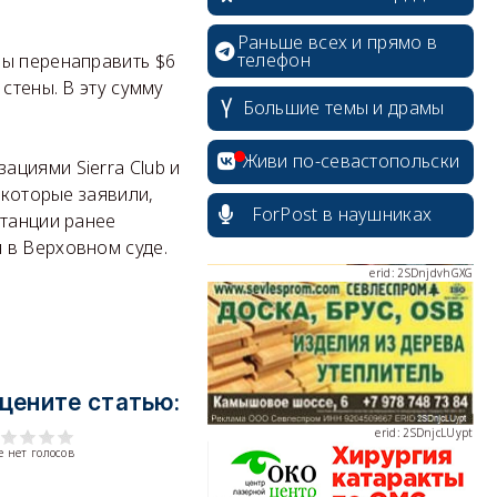
Раньше всех и прямо в
телефон
бы перенаправить $6
стены. В эту сумму
erid: 2SDnjdPjgYS
Большие темы и драмы
Живи по-севастопольски
циями Sierra Club и
 которые заявили,
ForPost в наушниках
станции ранее
 в Верховном суде.
erid: 2SDnjdvhGXG
цените статью:
erid: 2SDnjcLUypt
 нет голосов