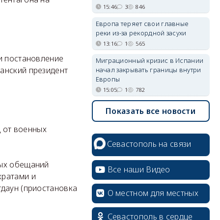
15:46
3
846
.
Европа теряет свои главные
реки из-за рекордной засухи
13:16
1
565
ли постановление
Миграционный кризис в Испании
анский президент
начал закрывать границы внутри
Европы
15:05
1
782
Показать все новости
д от военных
Севастополь на связи
ных обещаний
Все наши Видео
кратами и
тдаун (приостановка
О местном для местных
erid: 2SDnjcrDNw6
Севастополь в сердце