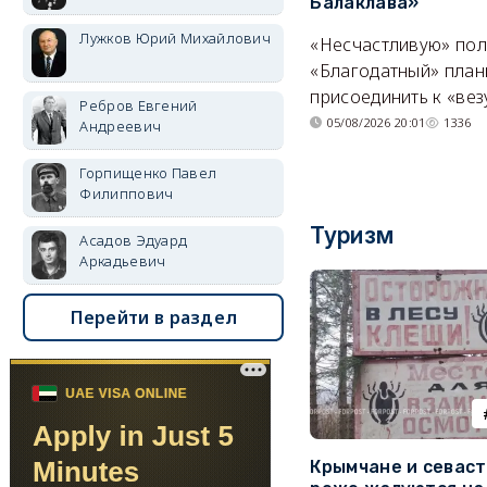
Балаклава»
Лужков Юрий Михайлович
«Несчастливую» по
«Благодатный» план
присоединить к «вез
Ребров Евгений
05/08/2026 20:01
1336
Андреевич
Горпищенко Павел
Филиппович
Туризм
Асадов Эдуард
Аркадьевич
Перейти в раздел
Крымчане и севас