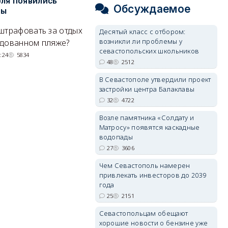
ля появились
сапбордах унесло от берега
о
Обсуждаемое
ры
Крыма на километр в море
б
Е
штрафовать за отдых
Спасатели благополучно
Десятый класс с отбором:
Н
возникли ли проблемы у
удованном пляже?
вернули туристов обратно на
севастопольских школьников
де
сушу.
:24
5834
48
2512
29/07/2026 17:03
6371
В Севастополе утвердили проект
застройки центра Балаклавы
32
4722
Возле памятника «Солдату и
Матросу» появятся каскадные
водопады
27
3606
Чем Севастополь намерен
привлекать инвесторов до 2039
года
25
2151
Севастопольцам обещают
хорошие новости о бензине уже