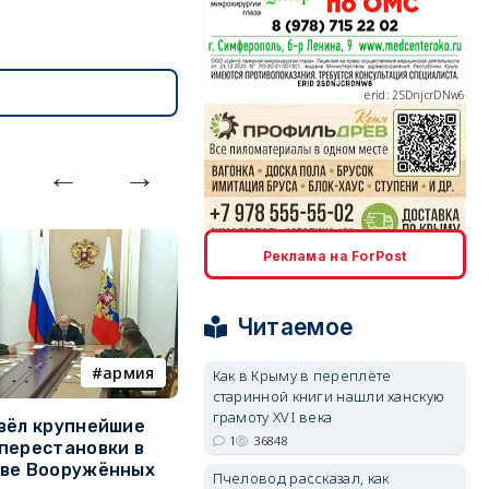
erid: 2SDnjcrDNw6
erid: 2SDnjdPjgYS
Реклама на ForPost
Читаемое
армия
Балаклава
Как в Крыму в переплёте
старинной книги нашли ханскую
erid: 2SDnjdvhGXG
грамоту XVI века
вёл крупнейшие
В Севастополе утвердили
З
1
36848
перестановки в
проект застройки центра
м
тве Вооружённых
Балаклавы
ж
Пчеловод рассказал, как