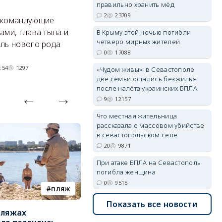
правильно хранить мёд
Там появится туристический
См
2
23709
 командующие
квартал с отелями и
к
ами, глава тыла и
В Крыму этой ночью погибли
парковками.
четверо мирных жителей
ль нового рода
05/08/2026 08:01
4722
0
17088
:54
1297
«Чудом живы»: в Севастополе
две семьи остались без жилья
после налёта украинских БПЛА
9
12157
Что местная жительница
рассказала о массовом убийстве
в севастопольском селе
20
9871
При атаке БПЛА на Севастополь
погибла женщина
0
9515
пляж
туризм
Показать все новости
пляжах
Двух москвичей на
П