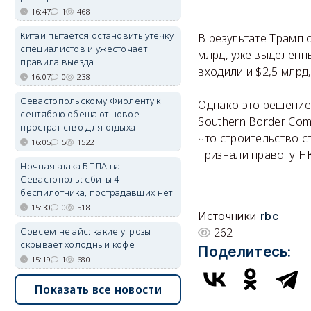
16:47
1
468
Китай пытается остановить утечку
В результате Трамп
специалистов и ужесточает
млрд, уже выделенны
правила выезда
входили и $2,5 млрд
16:07
0
238
Севастопольскому Фиоленту к
Однако это решение
сентябрю обещают новое
Southern Border Com
пространство для отдыха
что строительство с
16:05
5
1522
признали правоту Н
Ночная атака БПЛА на
Севастополь: сбиты 4
беспилотника, пострадавших нет
15:30
0
518
Источники
rbc
Совсем не айс: какие угрозы
262
скрывает холодный кофе
Поделитесь:
15:19
1
680
Показать все новости