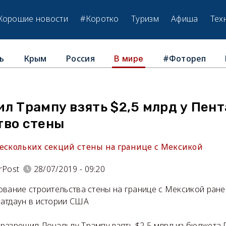
Хорошие новости
#Коротко
Туризм
Афиша
Тех
ь
Крым
Россия
#Фотореп
В мире
л Трампу взять $2,5 млрд у Пент
тво стены
нескольких секций стены на границе с Мексикой
rPost
28/07/2019 - 09:20
ование строительства стены на границе с Мексикой ран
атдаун в истории США
разрешил Дональду Трампу взять $2,5 млрд из бюджета 