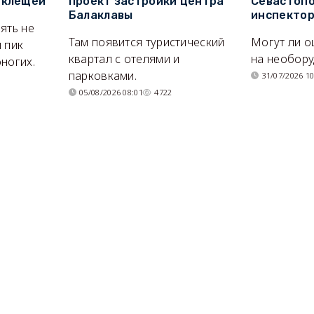
 клещей
проект застройки центра
Севастопо
Балаклавы
инспекто
ять не
Там появится туристический
Могут ли о
 пик
квартал с отелями и
на необор
ногих.
парковками.
31/07/2026 10
05/08/2026 08:01
4722