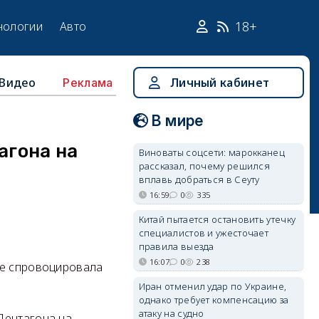
18+
нологии
Авто
Видео
Личный кабинет
Реклама
В мире
агона на
Виноваты соцсети: марокканец
рассказал, почему решился
вплавь добраться в Сеуту
16:59
0
335
Китай пытается остановить утечку
специалистов и ужесточает
правила выезда
16:07
0
238
ее спровоцировала
Иран отменил удар по Украине,
однако требует компенсацию за
атаку на судно
Пентагона на