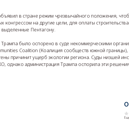
 объявил в стране режим чрезвычайного положения, что
х конгрессом на другие цели, для оплаты строительства 
, выделенные Пентагону.
 Трампа было оспорено в суде некоммерческими организа
munities Coalition (Коалиция сообществ южной границы),
тены причинит ущерб экологии региона. Суды низшей ин
КО, однако администрация Трампа оспорила эти решения
О
Еще