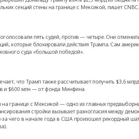
льких секций стены на границе с Мексикой, пишет CNBC
роголосовали пять судей, против — четыре. Они отмени
ций, которые блокировали действия Трампа. Сам америк
ховного суда «большой победой».
мечает, что Трамп также рассчитывает получить $3,6 млр
в и $600 млн — от фонда Минфина.
ы на границе с Мексикой — одно из главных предвыбор
ансирования стройки вызывает разногласия между демо
з-за чего в начале года в США произошел рекордный ша
а).