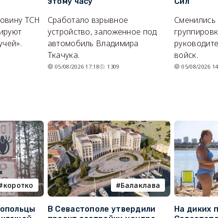
этому часу
Сил
ловину ТСН
Сработало взрывное
Сменились
ируют
устройство, заложенное под
группировк
учей».
автомобиль Владимира
руководите
Ткачука.
войск.
05/08/2026 17:18
1309
05/08/2026 14
коротко
Балаклава
топольцы
В Севастополе утвердили
На диких 