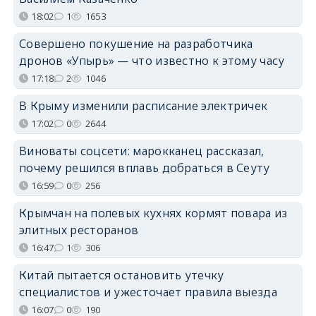
18:02
1
1653
Совершено покушение на разработчика
дронов «Упырь» — что известно к этому часу
17:18
2
1046
В Крыму изменили расписание электричек
17:02
0
2644
Виноваты соцсети: марокканец рассказал,
почему решился вплавь добраться в Сеуту
16:59
0
256
Крымчан на полевых кухнях кормят повара из
элитных ресторанов
16:47
1
306
Китай пытается остановить утечку
специалистов и ужесточает правила выезда
16:07
0
190