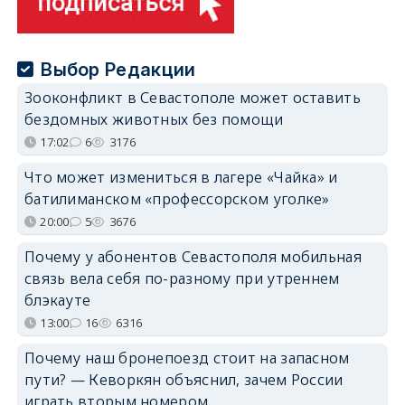
Выбор Редакции
Зооконфликт в Севастополе может оставить
бездомных животных без помощи
17:02
6
3176
Что может измениться в лагере «Чайка» и
батилиманском «профессорском уголке»
20:00
5
3676
Почему у абонентов Севастополя мобильная
связь вела себя по-разному при утреннем
блэкауте
13:00
16
6316
Почему наш бронепоезд стоит на запасном
пути? — Кеворкян объяснил, зачем России
играть вторым номером