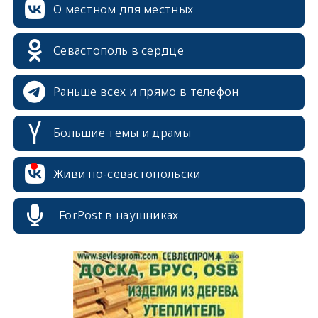
О местном для местных
erid: 2SDnjcrDNw6
Севастополь в сердце
Раньше всех и прямо в телефон
Большие темы и драмы
erid: 2SDnjdPjgYS
Живи по-севастопольски
ForPost в наушниках
erid: 2SDnjdvhGXG