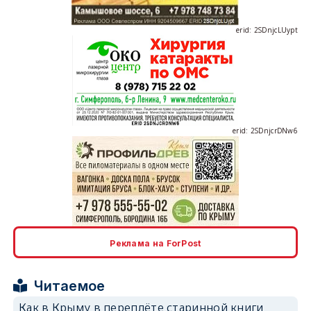
erid: 2SDnjcLUypt
erid: 2SDnjcrDNw6
erid: 2SDnjdPjgYS
Реклама на ForPost
Читаемое
Как в Крыму в переплёте старинной книги