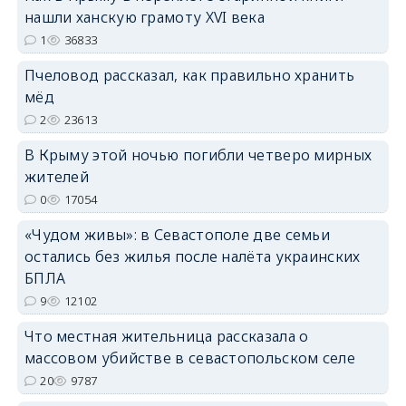
нашли ханскую грамоту XVI века
erid: 2SDnjdvhGXG
1
36833
Пчеловод рассказал, как правильно хранить
мёд
2
23613
В Крыму этой ночью погибли четверо мирных
жителей
0
17054
«Чудом живы»: в Севастополе две семьи
остались без жилья после налёта украинских
БПЛА
9
12102
Что местная жительница рассказала о
массовом убийстве в севастопольском селе
20
9787