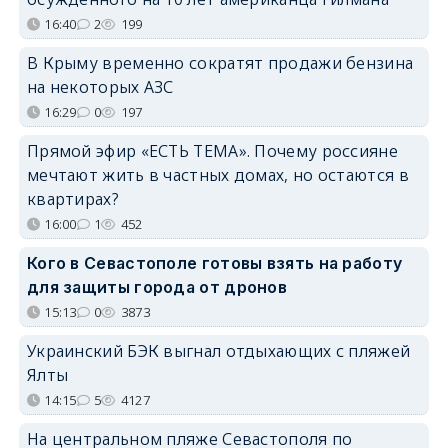
16:40
2
199
В Крыму временно сократят продажи бензина
на некоторых АЗС
16:29
0
197
Прямой эфир «ЕСТЬ ТЕМА». Почему россияне
мечтают жить в частных домах, но остаются в
квартирах?
16:00
1
452
Кого в Севастополе готовы взять на работу
для защиты города от дронов
15:13
0
3873
Украинский БЭК выгнал отдыхающих с пляжей
Ялты
14:15
5
4127
На центральном пляже Севастополя по