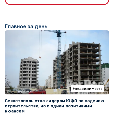
Главное за день
недвижимость
Севастополь стал лидером ЮФО по падению
К
строительства, но с одним позитивным
д
нюансом