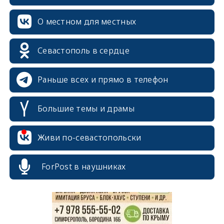
О местном для местных
Севастополь в сердце
Раньше всех и прямо в телефон
Большие темы и драмы
erid: 2SDnjcrDNw6
Живи по-севастопольски
ForPost в наушниках
erid: 2SDnjdPjgYS