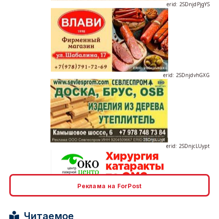
erid: 2SDnjdvhGXG
erid: 2SDnjcLUypt
Реклама на ForPost
erid: 2SDnjcrDNw6
Читаемое