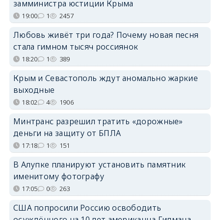
замминистра юстиции Крыма
19:00
1
2457
Любовь живёт три года? Почему новая песня
стала гимном тысяч россиянок
18:20
1
389
Крым и Севастополь ждут аномально жаркие
выходные
18:02
4
1906
Минтранс разрешил тратить «дорожные»
деньги на защиту от БПЛА
17:18
1
151
В Алупке планируют установить памятник
именитому фотографу
17:05
0
263
США попросили Россию освободить
осуждённого на 10 лет американца Гилмана