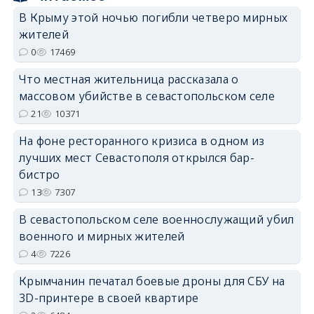
В Крыму этой ночью погибли четверо мирных
жителей
0
17469
erid: 2SDnjdPjgYS
Что местная жительница рассказала о
массовом убийстве в севастопольском селе
21
10371
На фоне ресторанного кризиса в одном из
лучших мест Севастополя открылся бар-
erid: 2SDnjdvhGXG
бистро
13
7307
В севастопольском селе военнослужащий убил
военного и мирных жителей
4
7226
Крымчанин печатал боевые дроны для СБУ на
3D-принтере в своей квартире