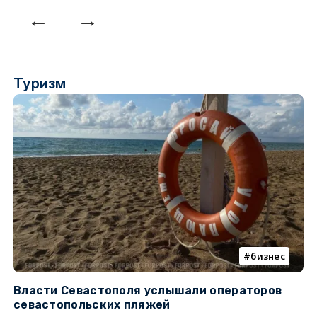
Туризм
бизнес
Власти Севастополя услышали операторов
П
севастопольских пляжей
о