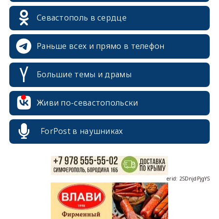
Севастополь в сердце
Раньше всех и прямо в телефон
Большие темы и драмы
erid: 2SDnjcrDNw6
Живи по-севастопольски
ForPost в наушниках
erid: 2SDnjdPjgYS