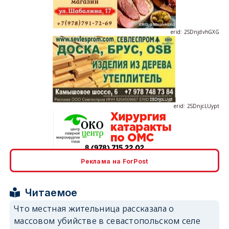
erid: 2SDnjdvhGXG
erid: 2SDnjcLUypt
erid: 2SDnjcrDNw6
Реклама на ForPost
Читаемое
Что местная жительница рассказала о
массовом убийстве в севастопольском селе