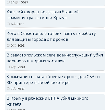
erid: 2SDnjdPjgYS
21
10627
Ханский дворец возглавил бывший
замминистра юстиции Крыма
6
8611
Кого в Севастополе готовы взять на работу
erid: 2SDnjdvhGXG
для защиты города от дронов
0
8093
В севастопольском селе военнослужащий убил
военного и мирных жителей
4
7308
Крымчанин печатал боевые дроны для СБУ на
3D-принтере в своей квартире
2
6532
В Крыму вражеский БПЛА убил мирного
жителя