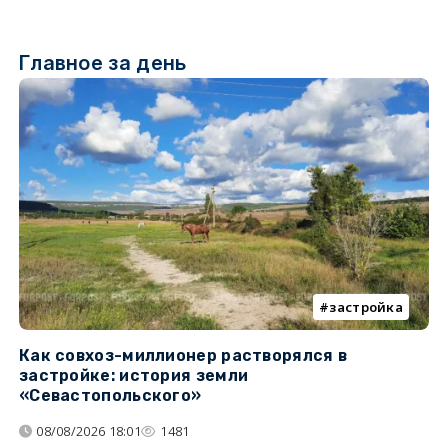
Главное за день
застройка
Как совхоз-миллионер растворялся в
К
застройке: история земли
н
«Севастопольского»
п
08/08/2026 18:01
1481