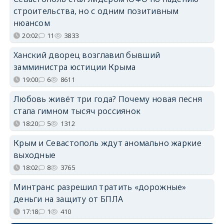
строительства, но с одним позитивным
нюансом
20:02
11
3833
Ханский дворец возглавил бывший
замминистра юстиции Крыма
19:00
6
8611
Любовь живёт три года? Почему новая песня
стала гимном тысяч россиянок
18:20
5
1312
Крым и Севастополь ждут аномально жаркие
выходные
18:02
8
3765
Минтранс разрешил тратить «дорожные»
деньги на защиту от БПЛА
17:18
1
410