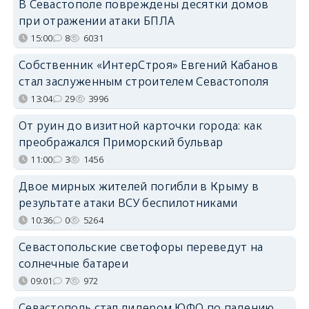
В Севастополе повреждены десятки домов
при отражении атаки БПЛА
15:00
8
6031
Собственник «ИнтерСтроя» Евгений Кабанов
стал заслуженным строителем Севастополя
13:04
29
3996
От руин до визитной карточки города: как
преображался Приморский бульвар
11:00
3
1456
Двое мирных жителей погибли в Крыму в
результате атаки ВСУ беспилотниками
10:36
0
5264
Севастопольские светофоры переведут на
солнечные батареи
09:01
7
972
Севастополь стал лидером ЮФО по падению