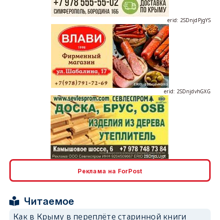
erid: 2SDnjdPjgYS
erid: 2SDnjdvhGXG
erid: 2SDnjcLUypt
Реклама на ForPost
Читаемое
Как в Крыму в переплёте старинной книги