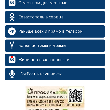
О местном для местных
Севастополь в сердце
Раньше всех и прямо в телефон
Большие темы и драмы
Живи по-севастопольски
ForPost в наушниках
erid: 2SDnjcrDNw6