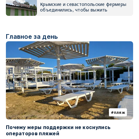
Крымские и севастопольские фермеры
объединились, чтобы выжить
Главное за день
пляж
Почему меры поддержки не коснулись
У
операторов пляжей
з