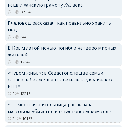
нашли ханскую грамоту XVI века
erid: 2SDnjcrDNw6
1
36934
Пчеловод рассказал, как правильно хранить
мёд
2
24408
В Крыму этой ночью погибли четверо мирных
erid: 2SDnjdPjgYS
жителей
0
17247
«Чудом живы»: в Севастополе две семьи
остались без жилья после налёта украинских
БПЛА
erid: 2SDnjdvhGXG
9
12315
Что местная жительница рассказала о
массовом убийстве в севастопольском селе
21
10187