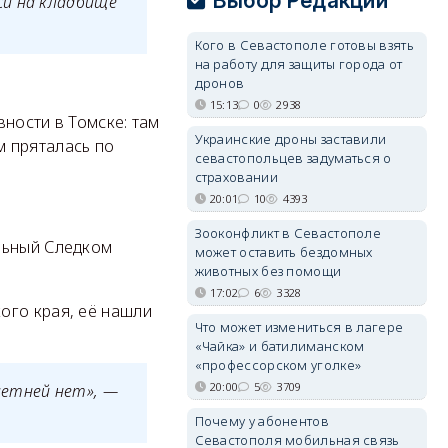
Выбор Редакции
си на кладбище
Кого в Севастополе готовы взять
на работу для защиты города от
дронов
15:13
0
2938
ности в Томске: там
Украинские дроны заставили
м пряталась по
севастопольцев задуматься о
страховании
20:01
10
4393
Зооконфликт в Севастополе
льный Следком
может оставить бездомных
животных без помощи
17:02
6
3328
ого края, её нашли
Что может измениться в лагере
«Чайка» и батилиманском
«профессорском уголке»
20:00
5
3709
летней нет», —
Почему у абонентов
Севастополя мобильная связь