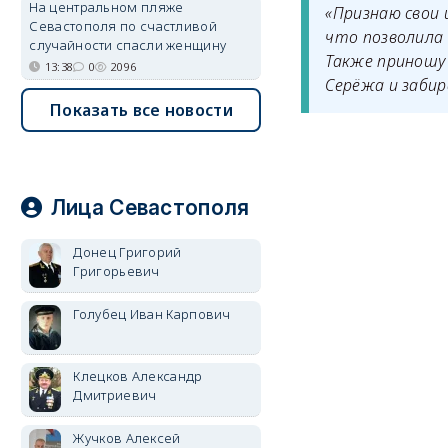
На центральном пляже
«Признаю свои 
Севастополя по счастливой
что позволила 
случайности спасли женщину
Также приношу 
13:38
0
2096
Серёжа и забир
Показать все новости
Лица Севастополя
Донец Григорий
Григорьевич
Голубец Иван Карпович
Клецков Александр
Дмитриевич
Жучков Алексей