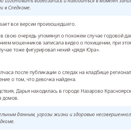
о изготовить видеозапись и находиться в момент запи
и в Следкоме.
вает все версии произошедшего.
в свою очередь упомянул о похожем случае годовой дав
нием мошенников записала видео о похищении, при это
лучае тоже фигурировал некий «дядя Юра».
олчаса после публикации о следах на кладбище региона
ние о том, что девочка найдена.
ствия, Дарья находилась в городе Назарово Красноярск
з домов.
ельным данным, угрозы жизни и здоровью несовершенно
дкоме.