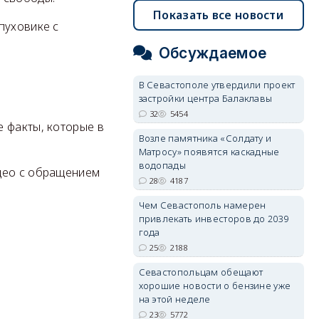
Показать все новости
пуховике с
Обсуждаемое
В Севастополе утвердили проект
застройки центра Балаклавы
32
5454
 факты, которые в
Возле памятника «Солдату и
Матросу» появятся каскадные
водопады
идео с обращением
28
4187
Чем Севастополь намерен
привлекать инвесторов до 2039
года
25
2188
Севастопольцам обещают
хорошие новости о бензине уже
на этой неделе
23
5772