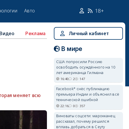
18+
нологии
Авто
Видео
Личный кабинет
Реклама
В мире
США попросили Россию
освободить осуждённого на 10
лет американца Гилмана
16:40
2
147
Facebook* снёс публикацию
премьера Индии и объяснил всё
торая меняет всю
технической ошибкой
22:16
0
357
Виноваты соцсети: марокканец
рассказал, почему решился
вплавь добраться в Сеуту