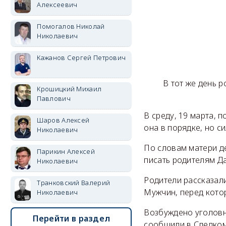
Алексеевич
Помогалов Николай
Николаевич
Кажанов Сергей Петрович
В тот же день 
Крошицкий Михаил
Павлович
В среду, 19 марта, 
Шаров Алексей
она в порядке, но с
Николаевич
По словам матери д
Парикин Алексей
писать родителям Да
Николаевич
Родители рассказал
Транковский Валерий
Мужчин, перед котор
Николаевич
Возбуждено уголовн
Перейти в раздел
сообщили в Следком