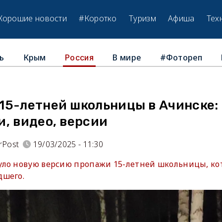
Хорошие новости
#Коротко
Туризм
Афиша
Тех
ь
Крым
В мире
#Фотореп
Россия
15-летней школьницы в Ачинске:
, видео, версии
rPost
19/03/2025 - 11:30
ло новую версию пропажи 15-летней школьницы, ко
дшего.