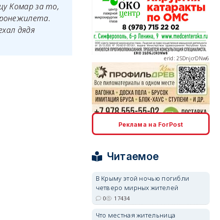
щу Комар за то,
бронежилета.
ехал дядя
erid: 2SDnjcrDNw6
erid: 2SDnjdPjgYS
Реклама на ForPost
Читаемое
В Крыму этой ночью погибли
четверо мирных жителей
erid: 2SDnjdvhGXG
0
17434
Что местная жительница