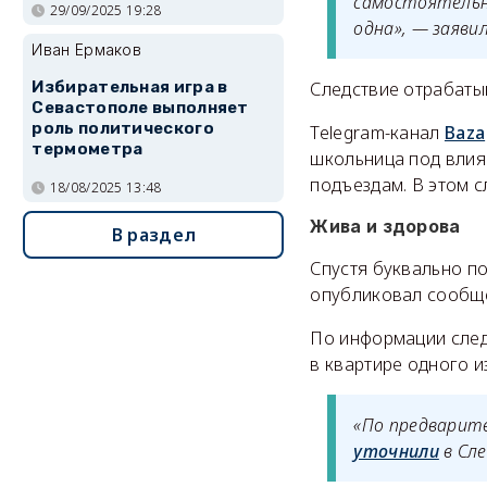
самостоятельн
29/09/2025 19:28
одна», — заявил
Иван Ермаков
Следствие отрабаты
Избирательная игра в
Севастополе выполняет
роль политического
Telegram-канал
Baza
термометра
школьница под влия
подъездам. В этом с
18/08/2025 13:48
Жива и здорова
В раздел
Спустя буквально п
опубликовал сообще
По информации след
в квартире одного и
«По предварит
уточнили
в Сле