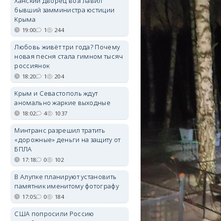
Ханский дворец возглавил
бывший замминистра юстиции
Крыма
19:00
1
244
Любовь живёт три года? Почему
новая песня стала гимном тысяч
россиянок
18:20
1
204
Крым и Севастополь ждут
аномально жаркие выходные
18:02
4
1037
Минтранс разрешил тратить
«дорожные» деньги на защиту от
БПЛА
17:18
0
102
В Алупке планируют установить
памятник именитому фотографу
17:05
0
184
США попросили Россию