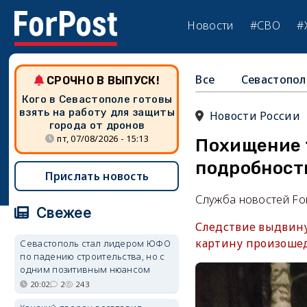
Новости
#СВО
#
Все
Севастопол
СРОЧНО В ВЫПУСК!
Кого в Севастополе готовы
взять на работу для защиты
Новости России
города от дронов
пт, 07/08/2026 - 15:13
Похищение 
подробности
Прислать новость
Служба новостей Fo
Свежее
Следствие выдвину
картину произоше
Севастополь стал лидером ЮФО
по падению строительства, но с
одним позитивным нюансом
20:02
2
243