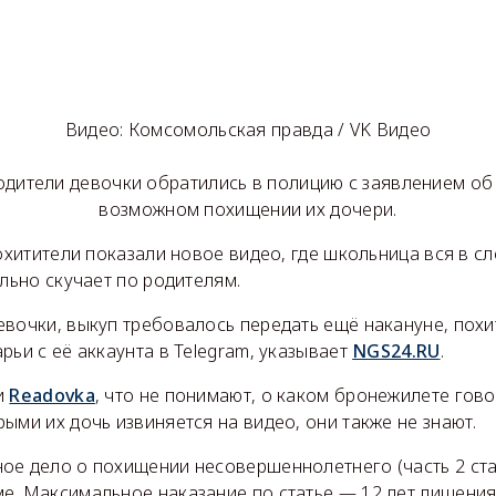
Видео: Комсомольская правда / VK Видео
родители девочки обратились в полицию с заявлением об
возможном похищении их дочери.
похитители показали новое видео, где школьница вся в сл
ильно скучает по родителям.
евочки, выкуп требовалось передать ещё накануне, пох
рьи с её аккаунта в Telegram, указывает
NGS24.RU
.
и
Readovka
, что не понимают, о каком бронежилете гово
ыми их дочь извиняется на видео, они также не знают.
ое дело о похищении несовершеннолетнего (часть 2 стат
е. Максимальное наказание по статье — 12 лет лишения