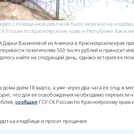
идео с похищенной девочкой было записано на кладби
СК России по Красноярскому краю и Республике Хакасии 
й Дарьи Васинеевой из Ачинска в Красноярском крае при
 перевести похитителям 500 тысяч рублей и приносит из
далось найти на следующий день, однако история её по
дома днём 18 марта, а уже через два часа её отцу в м
ворит, что для её освобождения необходимо перевести 
ублей,
сообщил
ГСУ СК России по Красноярскому краю 
идит на кладбище и просит прощения: