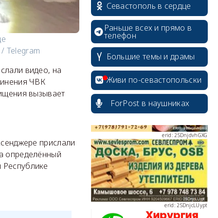
Севастополь в сердце
Раньше всех и прямо в
телефон
ще
/ Telegram
erid: 2SDnjdPjgYS
Большие темы и драмы
слали видео, на
Живи по-севастопольски
винения ЧВК
хищения вызывает
ForPost в наушниках
erid: 2SDnjdvhGXG
ессенджере прислали
на определённый
и Республике
erid: 2SDnjcLUypt