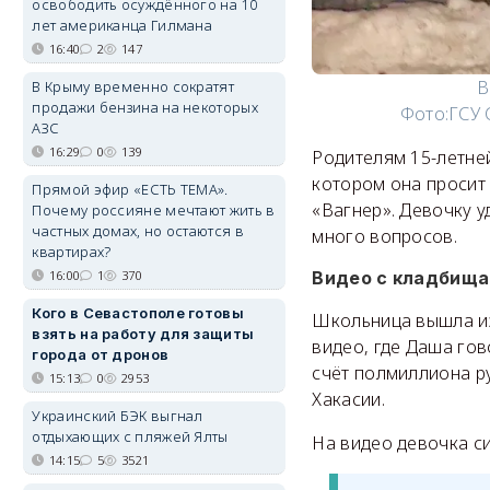
освободить осуждённого на 10
лет американца Гилмана
16:40
2
147
В
В Крыму временно сократят
продажи бензина на некоторых
Фото:
ГСУ 
АЗС
16:29
0
139
Родителям 15-летне
котором она просит
Прямой эфир «ЕСТЬ ТЕМА».
«Вагнер». Девочку у
Почему россияне мечтают жить в
частных домах, но остаются в
много вопросов.
квартирах?
Видео с кладбища
16:00
1
370
Кого в Севастополе готовы
Школьница вышла из 
взять на работу для защиты
видео, где Даша го
города от дронов
счёт полмиллиона р
15:13
0
2953
Хакасии.
Украинский БЭК выгнал
отдыхающих с пляжей Ялты
На видео девочка с
14:15
5
3521