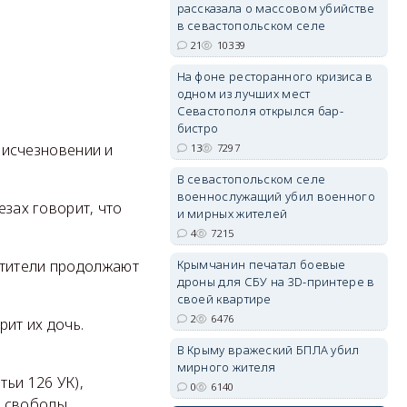
рассказала о массовом убийстве
в севастопольском селе
21
10339
На фоне ресторанного кризиса в
одном из лучших мест
Севастополя открылся бар-
бистро
 исчезновении и
13
7297
В севастопольском селе
военнослужащий убил военного
езах говорит, что
и мирных жителей
4
7215
итители продолжают
Крымчанин печатал боевые
дроны для СБУ на 3D-принтере в
своей квартире
2
6476
рит их дочь.
В Крыму вражеский БПЛА убил
мирного жителя
ьи 126 УК),
0
6140
 свободы.