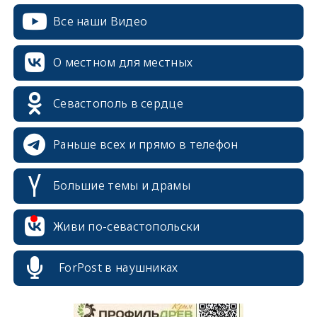
Все наши Видео
О местном для местных
Севастополь в сердце
Раньше всех и прямо в телефон
Большие темы и драмы
Живи по-севастопольски
erid: 2SDnjcrDNw6
ForPost в наушниках