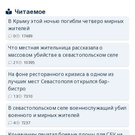
erid: 2SDnjcrDNw6
Читаемое
В Крыму этой ночью погибли четверо мирных
жителей
0
17489
Что местная жительница рассказала о
erid: 2SDnjdPjgYS
массовом убийстве в севастопольском селе
21
10395
На фоне ресторанного кризиса в одном из
лучших мест Севастополя открылся бар-
бистро
erid: 2SDnjdvhGXG
13
7310
В севастопольском селе военнослужащий убил
военного и мирных жителей
4
7237
Крымчанин печатал боевые дроны для СБУ на