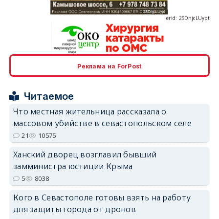
erid: 2SDnjcrDNw6
Реклама на ForPost
Читаемое
Что местная жительница рассказала о
массовом убийстве в севастопольском селе
21
10575
erid: 2SDnjdPjgYS
Ханский дворец возглавил бывший
замминистра юстиции Крыма
5
8038
Кого в Севастополе готовы взять на работу
erid: 2SDnjdvhGXG
для защиты города от дронов