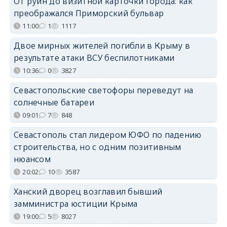
От руин до визитной карточки города: как
преображался Приморский бульвар
11:00
1
1117
Двое мирных жителей погибли в Крыму в
результате атаки ВСУ беспилотниками
10:36
0
3827
Севастопольские светофоры переведут на
солнечные батареи
09:01
7
848
Севастополь стал лидером ЮФО по падению
строительства, но с одним позитивным
нюансом
20:02
10
3587
Ханский дворец возглавил бывший
замминистра юстиции Крыма
19:00
5
8027