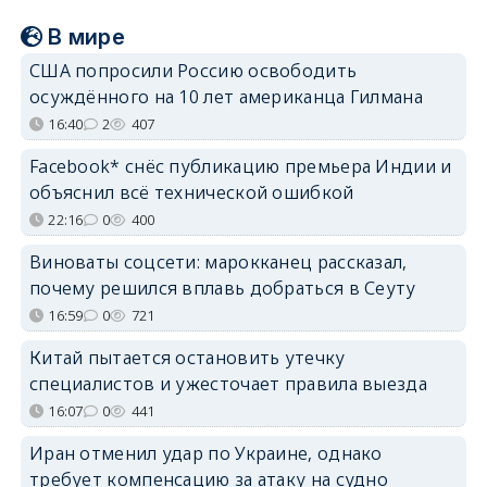
В мире
США попросили Россию освободить
осуждённого на 10 лет американца Гилмана
16:40
2
407
Facebook* снёс публикацию премьера Индии и
объяснил всё технической ошибкой
22:16
0
400
Виноваты соцсети: марокканец рассказал,
почему решился вплавь добраться в Сеуту
16:59
0
721
Китай пытается остановить утечку
специалистов и ужесточает правила выезда
16:07
0
441
Иран отменил удар по Украине, однако
требует компенсацию за атаку на судно