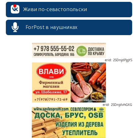
erid: 2SDnjcrDNw6
Живи по-севастопольски
ForPost в наушниках
erid: 2SDnjdPjgYS
erid: 2SDnjdvhGXG
erid: 2SDnjcLUypt