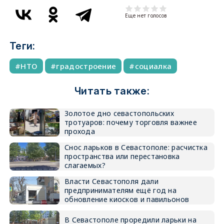
Еще нет голосов
Теги:
НТО
градостроение
социалка
Читать также:
Золотое дно севастопольских
тротуаров: почему торговля важнее
прохода
Снос ларьков в Севастополе: расчистка
пространства или перестановка
слагаемых?
Власти Севастополя дали
предпринимателям ещё год на
обновление киосков и павильонов
В Севастополе проредили ларьки на