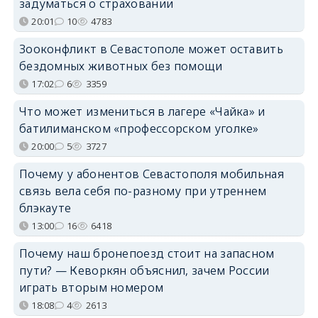
задуматься о страховании
20:01
10
4783
Зооконфликт в Севастополе может оставить
бездомных животных без помощи
17:02
6
3359
Что может измениться в лагере «Чайка» и
батилиманском «профессорском уголке»
20:00
5
3727
Почему у абонентов Севастополя мобильная
связь вела себя по-разному при утреннем
блэкауте
13:00
16
6418
Почему наш бронепоезд стоит на запасном
пути? — Кеворкян объяснил, зачем России
играть вторым номером
18:08
4
2613