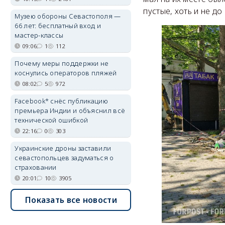
пустые, хоть и не д
Музею обороны Севастополя —
66 лет: бесплатный вход и
мастер-классы
09:06
1
112
Почему меры поддержки не
коснулись операторов пляжей
08:02
5
972
Facebook* снёс публикацию
премьера Индии и объяснил всё
технической ошибкой
22:16
0
303
Украинские дроны заставили
севастопольцев задуматься о
страховании
20:01
10
3905
Показать все новости