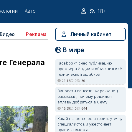
18+
нологии
Авто
Видео
Личный кабинет
Реклама
В мире
те Генерала
Facebook* снёс публикацию
премьера Индии и объяснил всё
технической ошибкой
22:16
0
301
Виноваты соцсети: марокканец
рассказал, почему решился
вплавь добраться в Сеуту
16:59
0
644
Китай пытается остановить утечку
специалистов и ужесточает
правила выезда