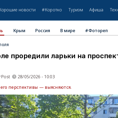
Хорошие новости
#Коротко
Туризм
Афиша
Тех
Крым
Россия
В мире
#Фотореп
ль
поля
ле проредили ларьки на проспек
rPost
28/05/2026 - 10:03
 его перспективы — выясняются.