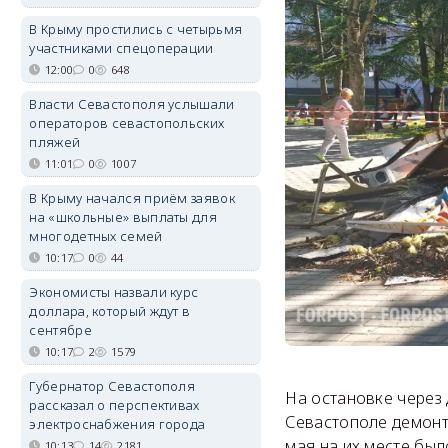
В Крыму простились с четырьмя
участниками спецоперации
12:00
0
648
Власти Севастополя услышали
операторов севастопольских
пляжей
11:01
0
1007
В Крыму начался приём заявок
на «школьные» выплаты для
многодетных семей
10:17
0
44
Экономисты назвали курс
доллара, который ждут в
сентябре
10:17
2
1579
Губернатор Севастополя
На остановке через
рассказал о перспективах
Севастополе демонт
электроснабжения города
мая на их месте был
10:13
14
2181