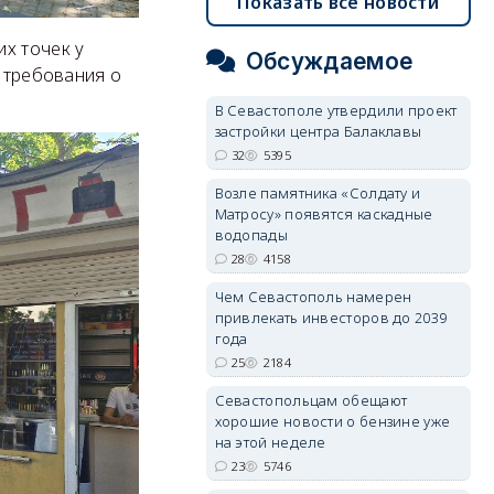
Показать все новости
х точек у
Обсуждаемое
в требования о
В Севастополе утвердили проект
застройки центра Балаклавы
32
5395
Возле памятника «Солдату и
Матросу» появятся каскадные
водопады
28
4158
Чем Севастополь намерен
привлекать инвесторов до 2039
года
25
2184
Севастопольцам обещают
хорошие новости о бензине уже
на этой неделе
23
5746