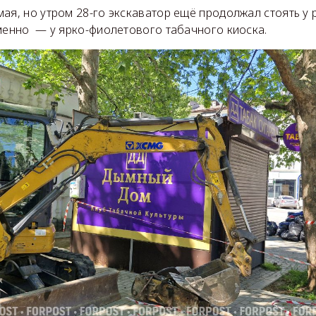
ая, но утром 28-го экскаватор ещё продолжал стоять у
именно — у ярко-фиолетового табачного киоска.