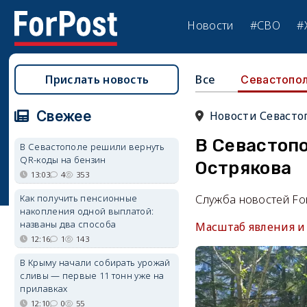
Новости
#СВО
#
Прислать новость
Все
Севастопо
Свежее
Новости Севасто
В Севастопо
В Севастополе решили вернуть
QR-коды на бензин
Острякова
13:03
4
353
Как получить пенсионные
Служба новостей Fo
накопления одной выплатой:
названы два способа
Масштаб явления и
12:16
1
143
В Крыму начали собирать урожай
сливы — первые 11 тонн уже на
прилавках
12:10
0
55