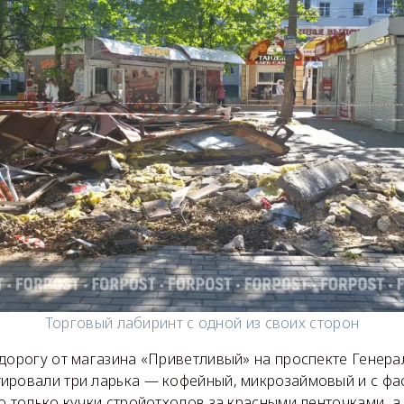
Торговый лабиринт с одной из своих сторон
 дорогу от магазина «Приветливый» на проспекте Генера
ировали три ларька — кофейный, микрозаймовый и с фас
о только кучки стройотходов за красными ленточками, 