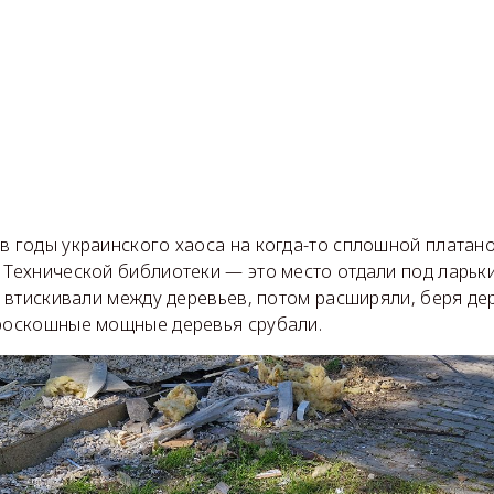
в годы украинского хаоса на когда-то сплошной платан
 Технической библиотеки — это место отдали под ларьки.
да втискивали между деревьев, потом расширяли, беря де
 роскошные мощные деревья срубали.