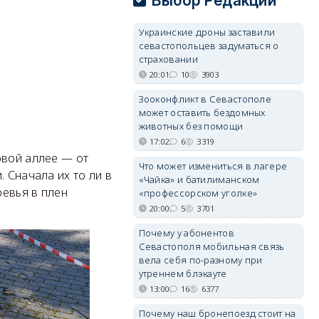
Выбор Редакции
Украинские дроны заставили
севастопольцев задуматься о
страховании
20:01
10
3903
Зооконфликт в Севастополе
может оставить бездомных
животных без помощи
17:02
6
3319
овой аллее — от
Что может измениться в лагере
 Сначала их то ли в
«Чайка» и батилиманском
ревья в плен
«профессорском уголке»
20:00
5
3701
Почему у абонентов
Севастополя мобильная связь
вела себя по-разному при
утреннем блэкауте
13:00
16
6377
Почему наш бронепоезд стоит на