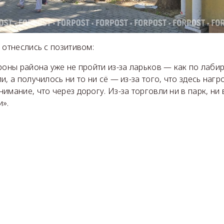
 отнеслись с позитивом:
роны района уже не пройти из-за ларьков — как по лаби
и, а получилось ни то ни сё — из-за того, что здесь наг
имание, что через дорогу. Из-за торговли ни в парк, ни 
и».