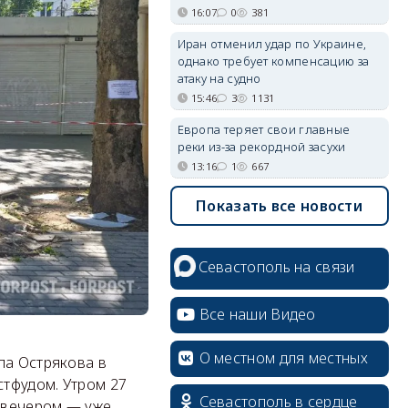
16:07
0
381
Иран отменил удар по Украине,
однако требует компенсацию за
атаку на судно
15:46
3
1131
Европа теряет свои главные
реки из-за рекордной засухи
13:16
1
667
Показать все новости
Севастополь на связи
Все наши Видео
О местном для местных
ла Острякова в
erid: 2SDnjcrDNw6
тфудом. Утром 27
Севастополь в сердце
а вечером — уже