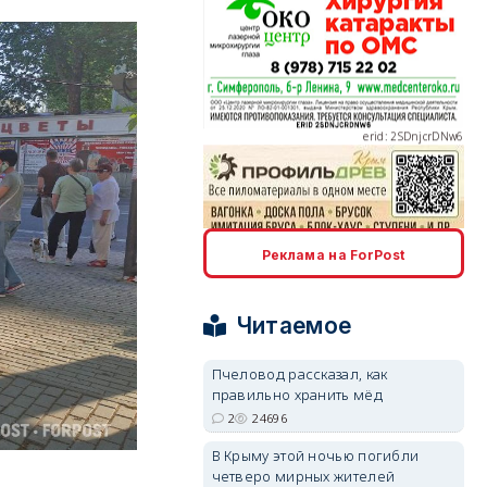
erid: 2SDnjcrDNw6
erid: 2SDnjdPjgYS
Реклама на ForPost
Читаемое
Пчеловод рассказал, как
правильно хранить мёд
erid: 2SDnjdvhGXG
2
24696
В Крыму этой ночью погибли
четверо мирных жителей