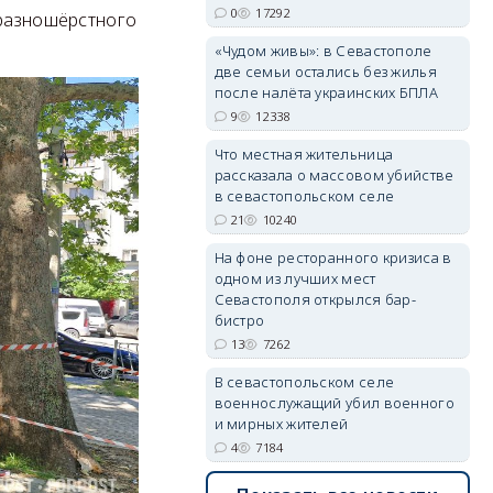
0
17292
 разношёрстного
«Чудом живы»: в Севастополе
две семьи остались без жилья
после налёта украинских БПЛА
9
12338
Что местная жительница
рассказала о массовом убийстве
в севастопольском селе
21
10240
На фоне ресторанного кризиса в
одном из лучших мест
Севастополя открылся бар-
бистро
13
7262
В севастопольском селе
военнослужащий убил военного
и мирных жителей
4
7184