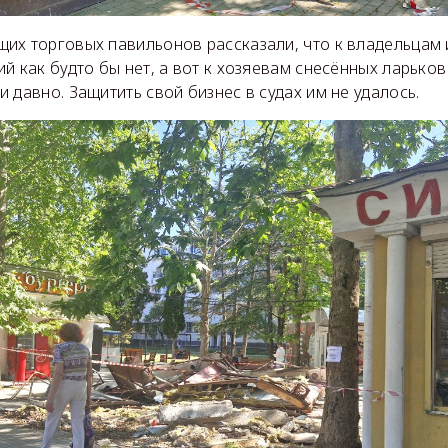
их торговых павильонов рассказали, что к владельцам и
й как будто бы нет, а вот к хозяевам снесённых ларько
 давно. Защитить свой бизнес в судах им не удалось.