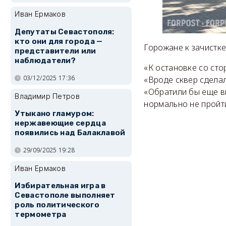
Иван Ермаков
Депутаты Севастополя:
кто они для города —
Горожане к зачистке
представители или
наблюдатели?
«К остановке со сто
03/12/2025 17:36
«Вроде сквер сделал
«Обратили бы еще вн
Владимир Петров
нормально не пройт
Утыкано гламуром:
нержавеющие сердца
появились над Балаклавой
29/09/2025 19:28
Иван Ермаков
Избирательная игра в
Севастополе выполняет
роль политического
термометра