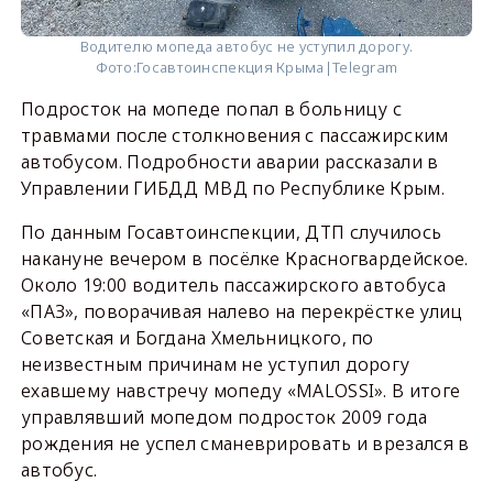
Водителю мопеда автобус не уступил дорогу.
Фото:
Госавтоинспекция Крыма|Telegram
Подросток на мопеде попал в больницу с
травмами после столкновения с пассажирским
автобусом. Подробности аварии рассказали в
Управлении ГИБДД МВД по Республике Крым.
По данным Госавтоинспекции, ДТП случилось
накануне вечером в посёлке Красногвардейское.
Около 19:00 водитель пассажирского автобуса
«ПАЗ», поворачивая налево на перекрёстке улиц
Советская и Богдана Хмельницкого, по
неизвестным причинам не уступил дорогу
ехавшему навстречу мопеду «MALOSSI». В итоге
управлявший мопедом подросток 2009 года
рождения не успел сманеврировать и врезался в
автобус.