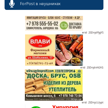
ForPost в наушниках
erid: 2SDnjdPjgYS
erid: 2SDnjdvhGXG
erid: 2SDnjcLUypt