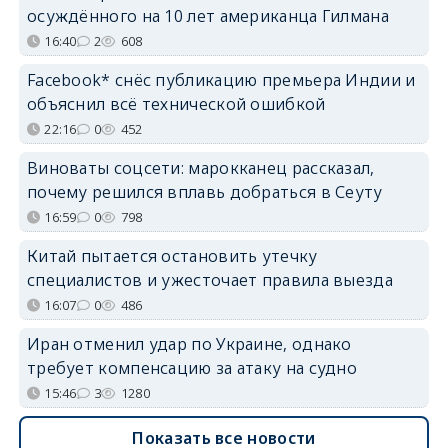
осуждённого на 10 лет американца Гилмана
16:40
2
608
Facebook* снёс публикацию премьера Индии и
объяснил всё технической ошибкой
22:16
0
452
Виноваты соцсети: марокканец рассказал,
почему решился вплавь добраться в Сеуту
16:59
0
798
Китай пытается остановить утечку
специалистов и ужесточает правила выезда
16:07
0
486
Иран отменил удар по Украине, однако
требует компенсацию за атаку на судно
15:46
3
1280
Показать все новости