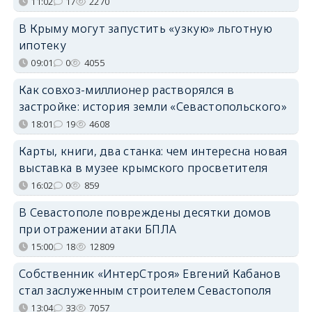
11:02
17
2270
В Крыму могут запустить «узкую» льготную
ипотеку
09:01
0
4055
Как совхоз-миллионер растворялся в
застройке: история земли «Севастопольского»
18:01
19
4608
Карты, книги, два станка: чем интересна новая
выставка в музее крымского просветителя
16:02
0
859
В Севастополе повреждены десятки домов
при отражении атаки БПЛА
15:00
18
12809
Собственник «ИнтерСтроя» Евгений Кабанов
стал заслуженным строителем Севастополя
13:04
33
7057