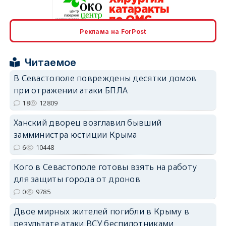
Реклама на ForPost
erid: 2SDnjcrDNw6
Читаемое
В Севастополе повреждены десятки домов
при отражении атаки БПЛА
18
12809
erid: 2SDnjdPjgYS
Ханский дворец возглавил бывший
замминистра юстиции Крыма
6
10448
Кого в Севастополе готовы взять на работу
для защиты города от дронов
erid: 2SDnjdvhGXG
0
9785
Двое мирных жителей погибли в Крыму в
результате атаки ВСУ беспилотниками