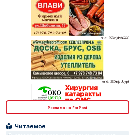
erid: 2SDnjdvhGXG
erid: 2SDnjcLUypt
Реклама на ForPost
erid: 2SDnjcrDNw6
Читаемое