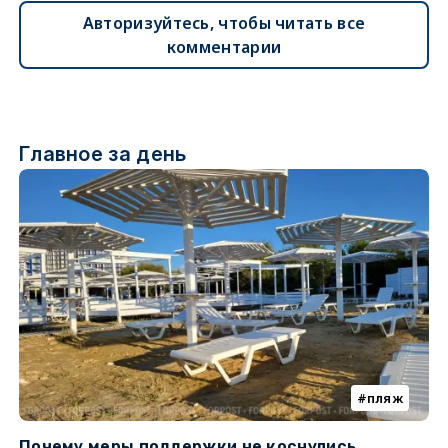
Авторизуйтесь, чтобы читать все
комментарии
Главное за день
пляж
Почему меры поддержки не коснулись
У