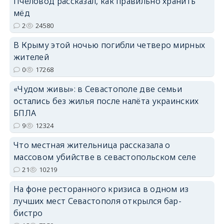
Пчеловод рассказал, как правильно хранить
мёд
2
24580
erid: 2SDnjdPjgYS
В Крыму этой ночью погибли четверо мирных
жителей
0
17268
«Чудом живы»: в Севастополе две семьи
остались без жилья после налёта украинских
erid: 2SDnjdvhGXG
БПЛА
9
12324
Что местная жительница рассказала о
массовом убийстве в севастопольском селе
21
10219
На фоне ресторанного кризиса в одном из
лучших мест Севастополя открылся бар-
бистро