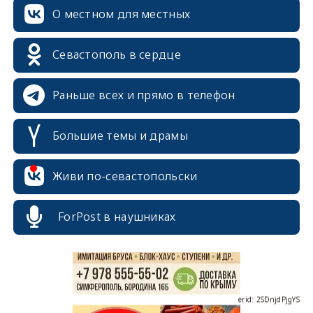
О местном для местных
Севастополь в сердце
Раньше всех и прямо в телефон
Большие темы и драмы
erid: 2SDnjcrDNw6
Живи по-севастопольски
ForPost в наушниках
erid: 2SDnjdPjgYS