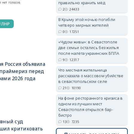
правильно хранить мёд
 нет голосов
2
24433
erid: 2SDnjdvhGXG
В Крыму этой ночью погибли
ЛНР
четверо мирных жителей
0
17251
«Чудом живы»: в Севастополе
две семьи остались без жилья
после налёта украинских БПЛА
9
12317
я Россия объявила
Что местная жительница
 праймериз перед
рассказала о массовом убийстве
ами 2026 года
в севастопольском селе
21
10190
На фоне ресторанного кризиса в
одном из лучших мест
Севастополя открылся бар-
бистро
вный суд
13
7235
шил критиковать