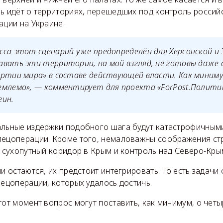
чь идёт о территориях, перешедших под контроль росси
ации на Украине.
са этот сценарий уже предопределён для Херсонской и
авать эти территории, на мой взгляд, не готовы даже
артии мира» в составе действующей власти. Как миним
емлемо», — комментирует для проекта «ForPost.Полити
гин.
альные издержки подобного шага будут катастрофичными
пецоперации. Кроме того, немаловажны соображения ст
к сухопутный коридор в Крым и контроль над Северо-Кр
ии остаются, их предстоит интегрировать. То есть задач
пецоперации, которых удалось достичь.
тот момент вопрос могут поставить, как минимум, о чет