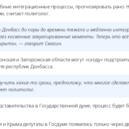
обные интеграционные процессы, прогнозировать рано. Н
и, считает политолог.
 Донбасс до поры до времени тяжело и медленно интег
рез косвенные завуалированные моменты. Теперь это вс
крыто», — говорит Смагин.
онская и Запорожская области могут «сходу» подстроит
ля республик Донбасса.
звучить какие-то сроки, предположу, что многое сдела
яет политолог.
дставительства в Государственной думе, процесс будет 
я и Крыма депутаты в Госдуме появились только через д