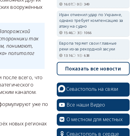
16:07
0
349
йских вооружённых
Иран отменил удар по Украине,
однако требует компенсацию за
атаку на судно
 Запорожской
15:46
3
1066
 сторонники так
Европа теряет свои главные
ум, понимают,
реки из-за рекордной засухи
ка» политолог
13:16
1
638
Показать все новости
 после всего, что
ратегического
Севастополь на связи
ымским каналом.
и формулируют уже по
Все наши Видео
О местном для местных
ырёх новых регионах
Севастополь в сердце