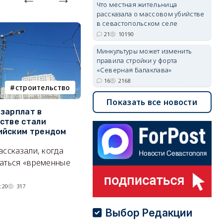
Что местная жительница
рассказала о массовом убийстве
в севастопольском селе
21
10190
Минкультуры может изменить
правила стройки у форта
«Северная Балаклава»
16
2168
строительство
фотореп
Показать все новости
зарплат в
Тайный дворик на мысе
Г
стве стали
Хрустальном: как найти
з
ийским трендом
место отдыха, о котором
м
почти никто не знает
ассказали, когда
А
Под стенами Галереи искусств
аться «временные
прячутся руины храма,
гравийный сад и семейные
:20
317
качели.
06/08/2026 15:00
2280
Выбор Редакции