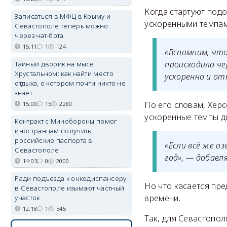
Когда стартуют под
Записаться в МФЦ в Крыму и
ускоренными темпам
Севастополе теперь можно
через чат-бота
15:11
1
124
«Вспомним, что
происходило че
Тайный дворик на мысе
Хрустальном: как найти место
ускоренно и от
отдыха, о котором почти никто не
знает
По его словам, Херс
15:00
15
2280
ускоренные темпы д
Контракт с Минобороны помог
иностранцам получить
российские паспорта в
«Если всё же о
Севастополе
год», — добавл
14:03
0
2000
Ради подъезда к онкодиспансеру
Но что касается пре
в Севастополе изымают частный
времени.
участок
12:18
1
545
Так, для Севастопол