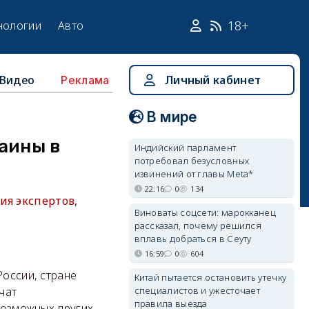
18+
нологии
Авто
Видео
Личный кабинет
Реклама
В мире
аины в
Индийский парламент
потребовал безусловных
извинений от главы Meta*
22:16
0
134
ия экспертов,
Виноваты соцсети: марокканец
рассказал, почему решился
вплавь добраться в Сеуту
16:59
0
604
России, стране
Китай пытается остановить утечку
специалистов и ужесточает
чат
правила выезда
 возможных других