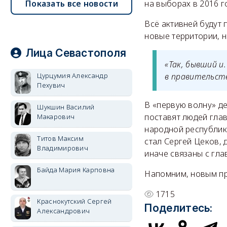
Показать все новости
на выборах в 2016 г
Всё активней будут 
новые территории, н
Лица Севастополя
«Так, бывший и
Цурцумия Александр
в правительст
Пехувич
В «первую волну» де
Шукшин Василий
поставят людей гла
Макарович
народной республик
Титов Максим
стал Сергей Цеков,
Владимирович
иначе связаны с гл
Байда Мария Карповна
Напомним, новым п
1715
Краснокутский Сергей
Поделитесь:
Александрович