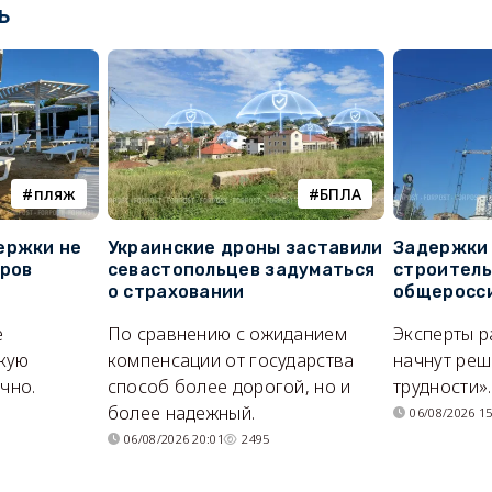
ь
пляж
БПЛА
ержки не
Украинские дроны заставили
Задержки 
оров
севастопольцев задуматься
строитель
о страховании
общеросс
е
По сравнению с ожиданием
Эксперты р
кую
компенсации от государства
начнут реш
очно.
способ более дорогой, но и
трудности».
более надежный.
06/08/2026 15
06/08/2026 20:01
2495