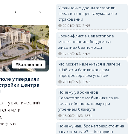
Украинские дроны заставили
севастопольцев задуматься о
страховании
20:01
3
2495
Зооконфликт в Севастополе
может оставить бездомных
животных без помощи
17:02
6
3305
Что может измениться в лагере
Балаклава
пляж
«Чайка» и батилиманском
«профессорском уголке»
поле утвердили
На диких пляжах
Д
20:00
5
3693
стройки центра
Севастополя появились
с
ы
инспекторы
К
Почему у абонентов
Севастополя мобильная связь
ся туристический
Могут ли оштрафовать за отдых
С
вела себя по-разному при
отелями и
на необорудованном пляже?
ве
утреннем блэкауте
13:00
16
6371
.
су
31/07/2026 10:24
5936
:01
5306
Почему наш бронепоезд стоит на
запасном пути? — Кеворкян