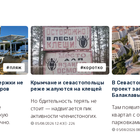
пляж
коротко
ержки не
Крымчане и севастопольцы
В Севасто
оров
реже жалуются на клещей
проект за
Балаклав
Но бдительность терять не
е
Там появит
стоит — надвигается пик
кую
квартал с 
активности членистоногих.
очно.
парковками
05/08/2026 12:43
226
05/08/2026 08