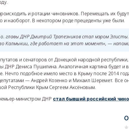
оду.
происходить и ротации чиновников. Перемещать их будут
о и наоборот. В некотором роде прецеденты уже были.
. о. главы ДНР Дмитрий Трапезников стал мэром Элисты
во Калмыкии, где работает на этот момент», — напом
путатов и сенаторов от Донецкой народной республики,
вы ДНР Дениса Пушилина. Аналогичная картина будет и 
е. Нечто подобное имело место в Крыму после 2014 года
 депутатами — Андрей Козенко и Михаил Шеремет. Все он
авой Республики Крым Сергеем Аксёновым.
ремьер-министром ДНР
стал бывший российский чин
О