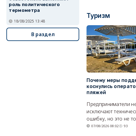
роль политического
термометра
Туризм
18/08/2025 13:48
В раздел
Почему меры подд
коснулись операт
пляжей
Предприниматели н
исключают техничес
ошибку, но это не т
07/08/2026 08:02
93