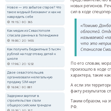
новых регионов. Ре
Новое — это забытое старое? Что
сил в ходе спецопер
такое модный биохакинг и как не
навредить себе
19:15
0
365
«Помимо Донбас
Как медик из Севастополя
областей. Отд
спасала раненых в Геленджике
называемой «п
19:00
2
1455
что это непри
Станислав Сма
Как получить бюджетные 5 тысяч
рублей на подготовку детей к
школе
По его словам, мор
17:06
2
1232
произошло в ходе с
Двое севастопольцев
характера, такие ка
организовали нелегальную
продажу SIM-карт
А если эти территор
16:04
0
881
факту результатов с
Задержки зарплат в
строительстве стали
Таким образом, на э
общероссийским трендом
РФ.
15:20
1
317