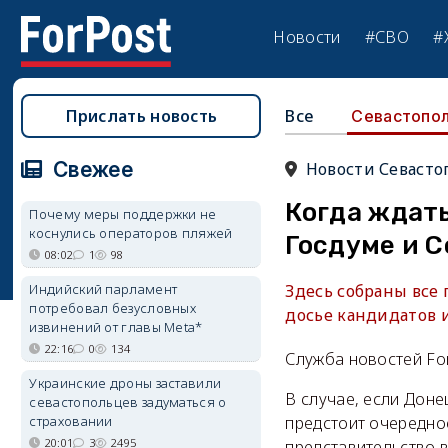
Новости
#СВО
#
Прислать новость
Все
Севастопо
Свежее
Новости Севасто
Когда ждат
Почему меры поддержки не
коснулись операторов пляжей
Госдуме и 
08:02
1
98
Индийский парламент
Здесь собраны все
потребовал безусловных
досье кандидатов 
извинений от главы Meta*
22:16
0
134
Служба новостей Fo
Украинские дроны заставили
В случае, если Доне
севастопольцев задуматься о
страховании
предстоит очередно
20:01
3
2495
представительство в