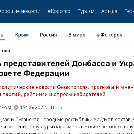
Хорошие новости
#Коротко
Туризм
Афиша
Тех
Крым
Россия
В мире
#Фотореп
ль
поля
ь представителей Донбасса и Укр
Совете Федерации
 политические новости Севастополя, прогнозы и мнен
и партий, рейтинги и опросы избирателей.
rPost
15/06/2022 - 10:16
цкая и Луганская народные республики войдут в состав 
е изменение структуры парламента. Новые регионы полу
 верхней и нижней его палатах. То же самое касается и