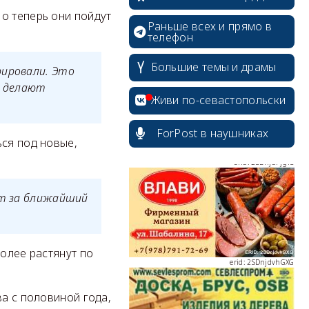
о теперь они пойдут
Раньше всех и прямо в
телефон
erid: 2SDnjcrDNw6
Большие темы и драмы
рировали. Это
ё делают
Живи по-севастопольски
ForPost в наушниках
ься под новые,
erid: 2SDnjdPjgYS
ют за ближайший
более растянут по
erid: 2SDnjdvhGXG
ва с половиной года,