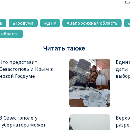
Еще
а
Госдума
ДНР
Запорожская область
 область
Читать также:
Кто представит
Едина
Севастополь и Крым в
даты
новой Госдуме
выбор
В Севастополе у
Верхо
губернатора может
разре