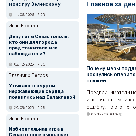
Главное за ден
монстру Зеленскому
11/06/2026 18:23
Иван Ермаков
Депутаты Севастополя:
кто они для города —
представители или
наблюдатели?
03/12/2025 17:36
Почему меры подд
коснулись операт
Владимир Петров
пляжей
Утыкано гламуром:
нержавеющие сердца
Предприниматели н
появились над Балаклавой
исключают техничес
ошибку, но это не т
29/09/2025 19:28
07/08/2026 08:02
98
Иван Ермаков
Избирательная игра в
Севастополе выполняет