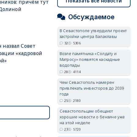
Показать все новости
ников: причём тут
 Долиной
Обсуждаемое
В Севастополе утвердили проект
застройки центра Балаклавы
32
5306
 назвал Совет
рации «кадровой
Возле памятника «Солдату и
Матросу» появятся каскадные
ой»
водопады
28
4114
Чем Севастополь намерен
привлекать инвесторов до 2039
года
25
2180
Севастопольцам обещают
хорошие новости о бензине уже
на этой неделе
23
5720