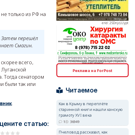
 не только из РФ на
erid: 2SDnjcLUypt
. Затем перешёл
инает Смагин.
 скорее всего,
erid: 2SDnjcrDNw6
в Луганской
Реклама на ForPost
. Тогда сенатором
и были так или
Читаемое
.
овник
Как в Крыму в переплёте
старинной книги нашли ханскую
erid: 2SDnjdPjgYS
грамоту XVI века
1
36949
цените статью:
Пчеловод рассказал, как