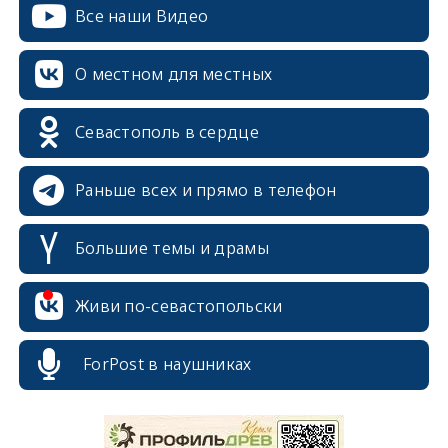
Все наши Видео
О местном для местных
Севастополь в сердце
Раньше всех и прямо в телефон
Большие темы и драмы
Живи по-севастопольски
ForPost в наушниках
erid: 2SDnjcrDNw6