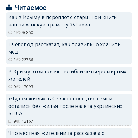
Читаемое
Как в Крыму в переплёте старинной книги
erid: 2SDnjcrDNw6
нашли ханскую грамоту XVI века
1
36850
Пчеловод рассказал, как правильно хранить
мёд
2
23736
erid: 2SDnjdPjgYS
В Крыму этой ночью погибли четверо мирных
жителей
0
17093
«Чудом живы»: в Севастополе две семьи
остались без жилья после налёта украинских
erid: 2SDnjdvhGXG
БПЛА
9
12167
Что местная жительница рассказала о