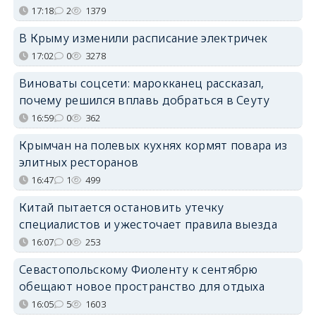
17:18
2
1379
В Крыму изменили расписание электричек
17:02
0
3278
Виноваты соцсети: марокканец рассказал,
почему решился вплавь добраться в Сеуту
16:59
0
362
Крымчан на полевых кухнях кормят повара из
элитных ресторанов
16:47
1
499
Китай пытается остановить утечку
специалистов и ужесточает правила выезда
16:07
0
253
Севастопольскому Фиоленту к сентябрю
обещают новое пространство для отдыха
16:05
5
1603