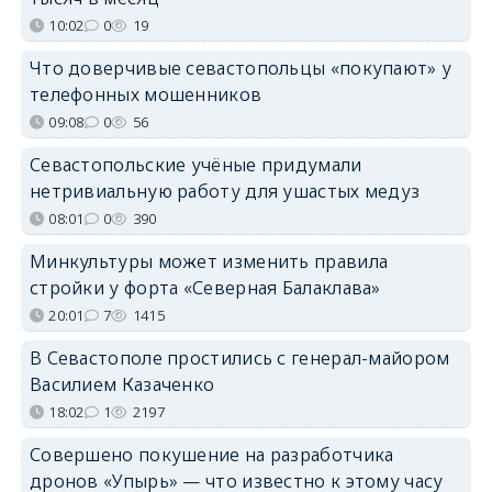
10:02
0
19
Что доверчивые севастопольцы «покупают» у
телефонных мошенников
09:08
0
56
Севастопольские учёные придумали
нетривиальную работу для ушастых медуз
08:01
0
390
Минкультуры может изменить правила
стройки у форта «Северная Балаклава»
20:01
7
1415
В Севастополе простились с генерал-майором
Василием Казаченко
18:02
1
2197
Совершено покушение на разработчика
дронов «Упырь» — что известно к этому часу