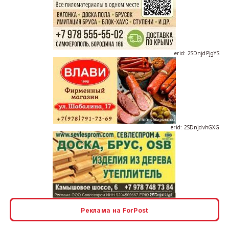
erid: 2SDnjdPjgYS
erid: 2SDnjdvhGXG
erid: 2SDnjcLUypt
Реклама на ForPost