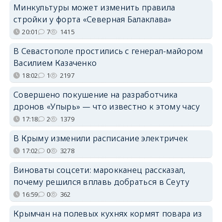
Минкультуры может изменить правила
стройки у форта «Северная Балаклава»
20:01
7
1415
В Севастополе простились с генерал-майором
Василием Казаченко
18:02
1
2197
Совершено покушение на разработчика
дронов «Упырь» — что известно к этому часу
17:18
2
1379
В Крыму изменили расписание электричек
17:02
0
3278
Виноваты соцсети: марокканец рассказал,
почему решился вплавь добраться в Сеуту
16:59
0
362
Крымчан на полевых кухнях кормят повара из