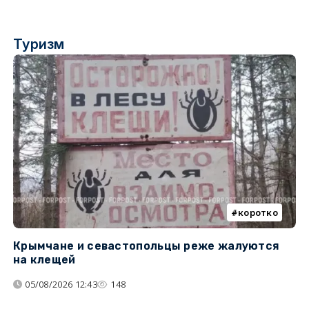
Туризм
коротко
Крымчане и севастопольцы реже жалуются
В
на клещей
ц
05/08/2026 12:43
148