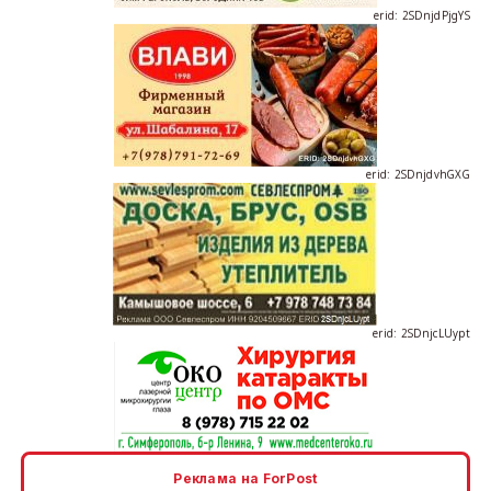
erid: 2SDnjdvhGXG
erid: 2SDnjcLUypt
erid: 2SDnjcrDNw6
Реклама на ForPost