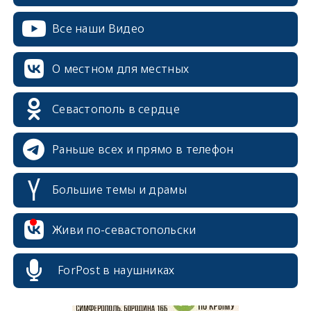
Все наши Видео
О местном для местных
Севастополь в сердце
Раньше всех и прямо в телефон
Большие темы и драмы
erid: 2SDnjcrDNw6
Живи по-севастопольски
ForPost в наушниках
erid: 2SDnjdPjgYS