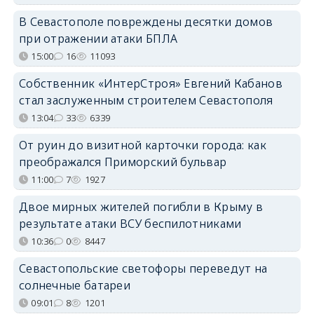
В Севастополе повреждены десятки домов
при отражении атаки БПЛА
15:00
16
11093
Собственник «ИнтерСтроя» Евгений Кабанов
стал заслуженным строителем Севастополя
13:04
33
6339
От руин до визитной карточки города: как
преображался Приморский бульвар
11:00
7
1927
Двое мирных жителей погибли в Крыму в
результате атаки ВСУ беспилотниками
10:36
0
8447
Севастопольские светофоры переведут на
солнечные батареи
09:01
8
1201