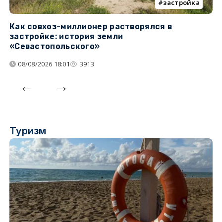
застройка
Как совхоз-миллионер растворялся в
К
застройке: история земли
н
«Севастопольского»
п
08/08/2026 18:01
3913
Туризм