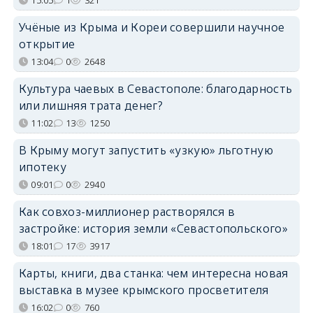
15:05
1
321
Учёные из Крыма и Кореи совершили научное
открытие
13:04
0
2648
Культура чаевых в Севастополе: благодарность
или лишняя трата денег?
11:02
13
1250
В Крыму могут запустить «узкую» льготную
ипотеку
09:01
0
2940
Как совхоз-миллионер растворялся в
застройке: история земли «Севастопольского»
18:01
17
3917
Карты, книги, два станка: чем интересна новая
выставка в музее крымского просветителя
16:02
0
760