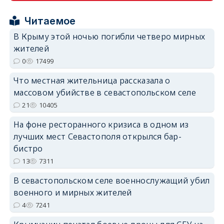
Читаемое
В Крыму этой ночью погибли четверо мирных
erid: 2SDnjcrDNw6
жителей
0
17499
Что местная жительница рассказала о
массовом убийстве в севастопольском селе
21
10405
erid: 2SDnjdPjgYS
На фоне ресторанного кризиса в одном из
лучших мест Севастополя открылся бар-
бистро
13
7311
В севастопольском селе военнослужащий убил
erid: 2SDnjdvhGXG
военного и мирных жителей
4
7241