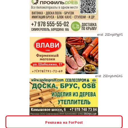
erid: 2SDnjdPjgYS
erid: 2SDnjdvhGXG
erid: 2SDnjcLUypt
Реклама на ForPost