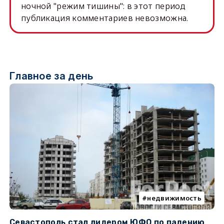
ночной "режим тишины": в этот период
публикация комментариев невозможна.
Главное за день
недвижимость
Севастополь стал лидером ЮФО по падению
К