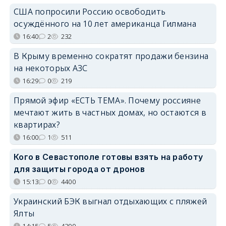
США попросили Россию освободить
осуждённого на 10 лет американца Гилмана
16:40
2
232
В Крыму временно сократят продажи бензина
на некоторых АЗС
16:29
0
219
Прямой эфир «ЕСТЬ ТЕМА». Почему россияне
мечтают жить в частных домах, но остаются в
квартирах?
16:00
1
511
Кого в Севастополе готовы взять на работу
для защиты города от дронов
15:13
0
4400
Украинский БЭК выгнал отдыхающих с пляжей
Ялты
14:15
5
4399