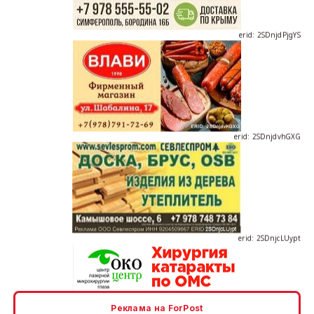
erid: 2SDnjdPjgYS
erid: 2SDnjdvhGXG
erid: 2SDnjcLUypt
Реклама на ForPost
erid: 2SDnjcrDNw6