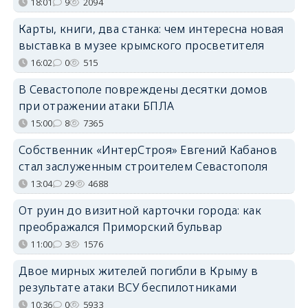
18:01
9
2094
Карты, книги, два станка: чем интересна новая
выставка в музее крымского просветителя
16:02
0
515
В Севастополе повреждены десятки домов
при отражении атаки БПЛА
15:00
8
7365
Собственник «ИнтерСтроя» Евгений Кабанов
стал заслуженным строителем Севастополя
13:04
29
4688
От руин до визитной карточки города: как
преображался Приморский бульвар
11:00
3
1576
Двое мирных жителей погибли в Крыму в
результате атаки ВСУ беспилотниками
10:36
0
5933