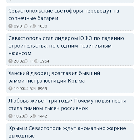
Севастопольские светофоры переведут на
солнечные батареи
09:01
7
1030
Севастополь стал лидером ЮФО по падению
строительства, но с одним позитивным
нюансом
20:02
11
3954
Ханский дворец возглавил бывший
замминистра юстиции Крыма
19:00
6
8969
Любовь живёт три года? Почему новая песня
стала гимном тысяч россиянок
18:20
5
1442
Крым и Севастополь ждут аномально жаркие
выходные