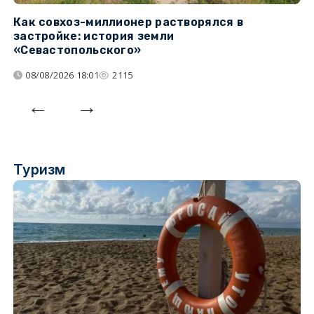
Как совхоз-миллионер растворялся в
К
застройке: история земли
н
«Севастопольского»
п
08/08/2026 18:01
2115
Туризм