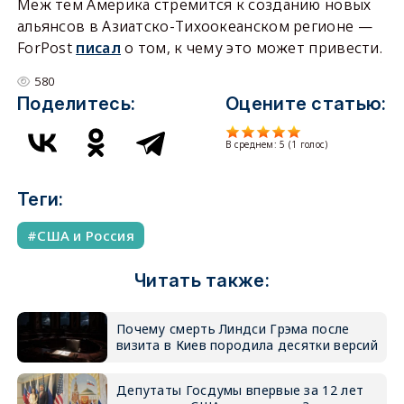
Меж тем Америка стремится к созданию новых
альянсов в Азиатско-Тихоокеанском регионе —
ForPost
писал
о том, к чему это может привести.
580
Поделитесь:
Оцените статью:
В среднем:
5
(
1
голос)
Теги:
США и Россия
Читать также:
Почему смерть Линдси Грэма после
визита в Киев породила десятки версий
Депутаты Госдумы впервые за 12 лет