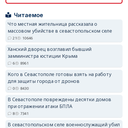
Читаемое
Что местная жительница рассказала о
массовом убийстве в севастопольском селе
21
10646
erid: 2SDnjdPjgYS
Ханский дворец возглавил бывший
замминистра юстиции Крыма
6
8961
Кого в Севастополе готовы взять на работу
для защиты города от дронов
erid: 2SDnjdvhGXG
0
8430
В Севастополе повреждены десятки домов
при отражении атаки БПЛА
8
7341
В севастопольском селе военнослужащий убил