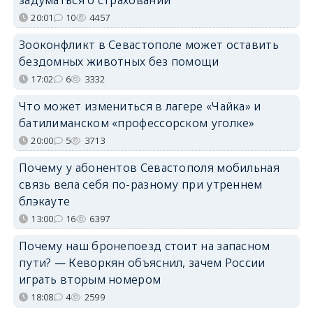
20:01
10
4457
Зооконфликт в Севастополе может оставить
бездомных животных без помощи
17:02
6
3332
Что может измениться в лагере «Чайка» и
батилиманском «профессорском уголке»
20:00
5
3713
Почему у абонентов Севастополя мобильная
связь вела себя по-разному при утреннем
блэкауте
13:00
16
6397
Почему наш бронепоезд стоит на запасном
пути? — Кеворкян объяснил, зачем России
играть вторым номером
18:08
4
2599