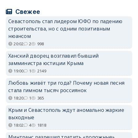
Свежее
Севастополь стал лидером ЮФО по падению
строительства, но с одним позитивным
нюансом
20:02
2
998
Ханский дворец возглавил бывший
замминистра юстиции Крыма
19:00
1
2149
Любовь живёт три года? Почему новая песня
стала гимном тысяч россиянок
18:20
1
365
Крым и Севастополь ждут аномально жаркие
выходные
18:02
4
1818
Минтранс разрешил тратить «дорожные»