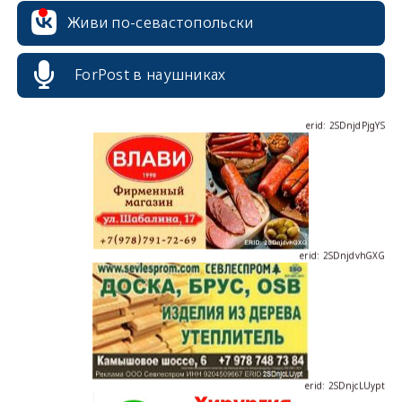
Живи по-севастопольски
ForPost в наушниках
erid: 2SDnjdPjgYS
erid: 2SDnjdvhGXG
erid: 2SDnjcLUypt