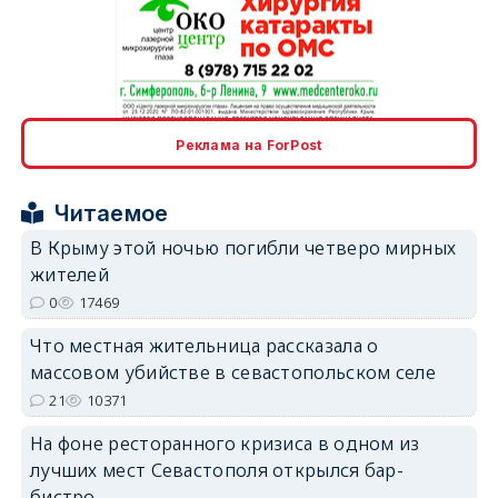
erid: 2SDnjcrDNw6
Реклама на ForPost
Читаемое
В Крыму этой ночью погибли четверо мирных
жителей
erid: 2SDnjdPjgYS
0
17469
Что местная жительница рассказала о
массовом убийстве в севастопольском селе
21
10371
На фоне ресторанного кризиса в одном из
erid: 2SDnjdvhGXG
лучших мест Севастополя открылся бар-
бистро