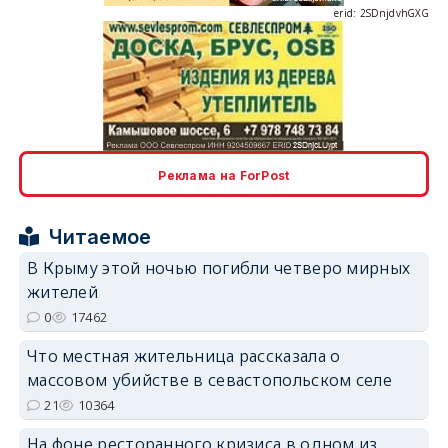
erid: 2SDnjcLUypt
Реклама на ForPost
Читаемое
В Крыму этой ночью погибли четверо мирных
erid: 2SDnjcrDNw6
жителей
0
17462
Что местная жительница рассказала о
массовом убийстве в севастопольском селе
21
10364
erid: 2SDnjdPjgYS
На фоне ресторанного кризиса в одном из