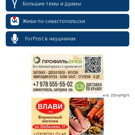
Большие темы и драмы
Живи по-севастопольски
ForPost в наушниках
erid: 2SDnjcrDNw6
erid: 2SDnjdPjgYS
erid: 2SDnjdvhGXG