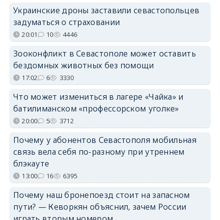
Украинские дроны заставили севастопольцев
задуматься о страховании
20:01
10
4446
Зооконфликт в Севастополе может оставить
бездомных животных без помощи
17:02
6
3330
Что может измениться в лагере «Чайка» и
батилиманском «профессорском уголке»
20:00
5
3712
Почему у абонентов Севастополя мобильная
связь вела себя по-разному при утреннем
блэкауте
13:00
16
6395
Почему наш бронепоезд стоит на запасном
пути? — Кеворкян объяснил, зачем России
играть вторым номером