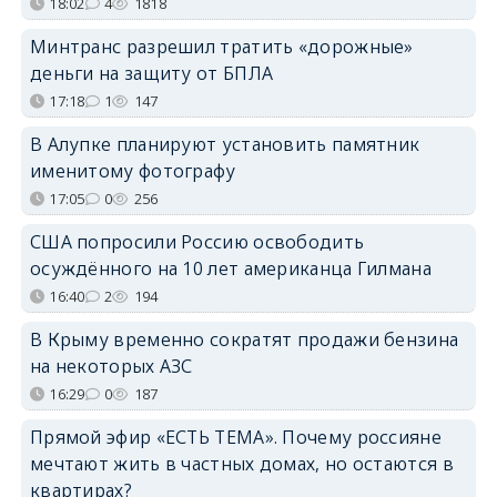
18:02
4
1818
Минтранс разрешил тратить «дорожные»
деньги на защиту от БПЛА
17:18
1
147
В Алупке планируют установить памятник
именитому фотографу
17:05
0
256
США попросили Россию освободить
осуждённого на 10 лет американца Гилмана
16:40
2
194
В Крыму временно сократят продажи бензина
на некоторых АЗС
16:29
0
187
Прямой эфир «ЕСТЬ ТЕМА». Почему россияне
мечтают жить в частных домах, но остаются в
квартирах?