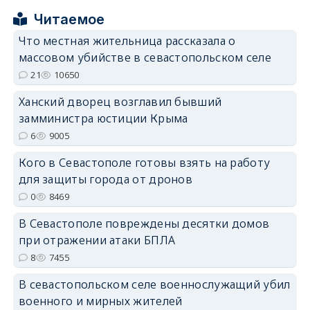
Читаемое
erid: 2SDnjcrDNw6
Что местная жительница рассказала о
массовом убийстве в севастопольском селе
21
10650
Ханский дворец возглавил бывший
замминистра юстиции Крыма
erid: 2SDnjdPjgYS
6
9005
Кого в Севастополе готовы взять на работу
для защиты города от дронов
0
8469
В Севастополе повреждены десятки домов
erid: 2SDnjdvhGXG
при отражении атаки БПЛА
8
7455
В севастопольском селе военнослужащий убил
военного и мирных жителей