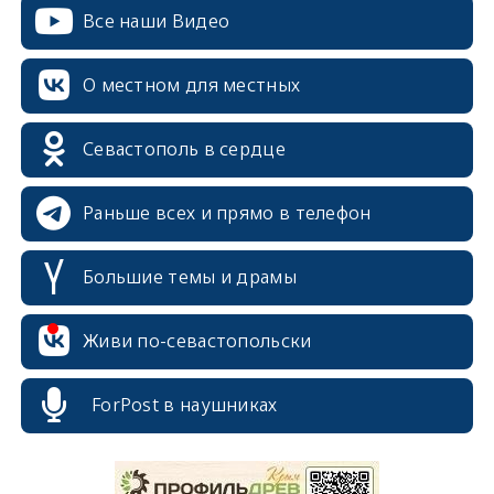
Все наши Видео
О местном для местных
Севастополь в сердце
Раньше всех и прямо в телефон
Большие темы и драмы
Живи по-севастопольски
erid: 2SDnjcrDNw6
ForPost в наушниках