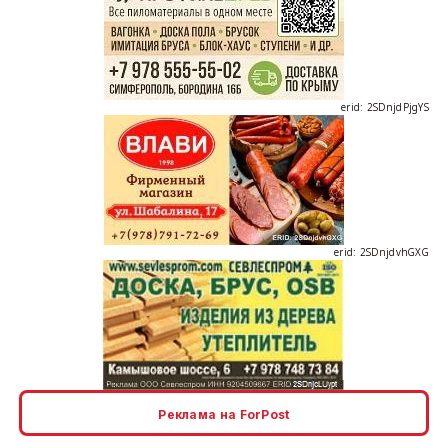
erid: 2SDnjdPjgYS
erid: 2SDnjdvhGXG
erid: 2SDnjcLUypt
Реклама на ForPost