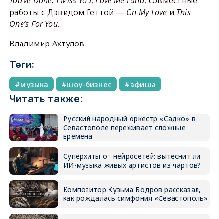
You’ve Done, I Miss You
,
Love Me Land
, совместные
работы с Дэвидом Геттой —
On My Love
и
This
One’s For You
.
Владимир Ахтулов
Теги:
музыка
шоу-бизнес
афиша
Читать также:
Русский народный оркестр «Садко» в
Севастополе переживает сложные
времена
Суперхиты от нейросетей: вытеснит ли
ИИ-музыка живых артистов из чартов?
Композитор Кузьма Бодров рассказал,
как рождалась симфония «Севастополь»