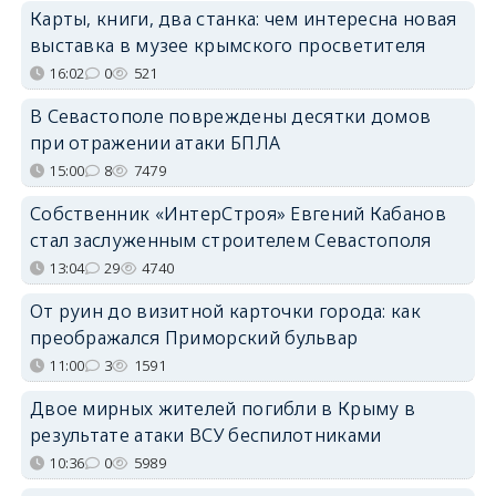
Карты, книги, два станка: чем интересна новая
выставка в музее крымского просветителя
16:02
0
521
В Севастополе повреждены десятки домов
при отражении атаки БПЛА
15:00
8
7479
Собственник «ИнтерСтроя» Евгений Кабанов
стал заслуженным строителем Севастополя
13:04
29
4740
От руин до визитной карточки города: как
преображался Приморский бульвар
11:00
3
1591
Двое мирных жителей погибли в Крыму в
результате атаки ВСУ беспилотниками
10:36
0
5989