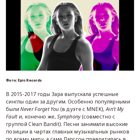
Фото: Epic Records
В 2015-2017 годы Зара выпускала успешные
синглы один за другим. Особенно популярными
были
Never Forget You
(в дуэте с MNEK),
Ain’t My
Fault
и, конечно же,
Symphony
(совместно с
группой Clean Bandit). Песни занимали высокие
позиции в чартах главных музыкальных рынков
по всему миру, а сама Ларссон превратилась в