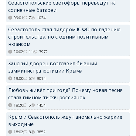
Севастопольские светофоры переведут на
солнечные батареи
09:01
7
1034
Севастополь стал лидером ЮФО по падению
строительства, но с одним позитивным
нюансом
20:02
11
3972
Ханский дворец возглавил бывший
замминистра юстиции Крыма
19:00
6
9014
Любовь живёт три года? Почему новая песня
стала гимном тысяч россиянок
18:20
5
1454
Крым и Севастополь ждут аномально жаркие
выходные
18:02
8
3852