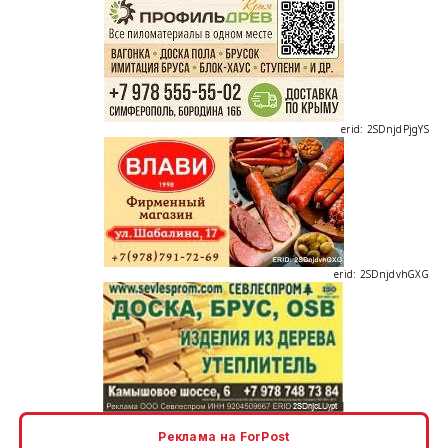
erid: 2SDnjdPjgYS
erid: 2SDnjdvhGXG
erid: 2SDnjcLUypt
Реклама на ForPost