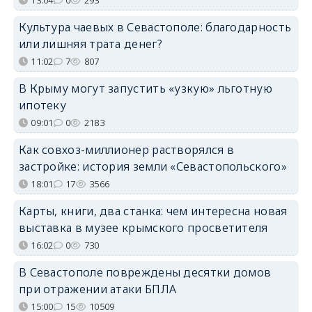
13:04
0
293
Культура чаевых в Севастополе: благодарность
или лишняя трата денег?
11:02
7
807
В Крыму могут запустить «узкую» льготную
ипотеку
09:01
0
2183
Как совхоз-миллионер растворялся в
застройке: история земли «Севастопольского»
18:01
17
3566
Карты, книги, два станка: чем интересна новая
выставка в музее крымского просветителя
16:02
0
730
В Севастополе повреждены десятки домов
при отражении атаки БПЛА
15:00
15
10509