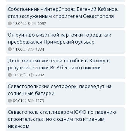
Собственник «ИнтерСтроя» Евгений Кабанов
стал заслуженным строителем Севастополя
13:04
34
6097
От руин до визитной карточки города: как
преображался Приморский бульвар
11:00
7
1884
Двое мирных жителей погибли в Крыму в
результате атаки ВСУ беспилотниками
10:36
0
7982
Севастопольские светофоры переведут на
солнечные батареи
09:01
8
1179
Севастополь стал лидером ЮФО по падению
строительства, но с одним позитивным
нюансом