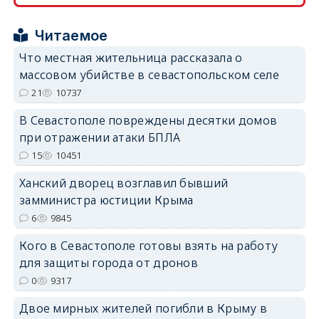
Читаемое
Что местная жительница рассказала о
erid: 2SDnjcrDNw6
массовом убийстве в севастопольском селе
21
10737
В Севастополе повреждены десятки домов
при отражении атаки БПЛА
15
10451
erid: 2SDnjdPjgYS
Ханский дворец возглавил бывший
замминистра юстиции Крыма
6
9845
Кого в Севастополе готовы взять на работу
для защиты города от дронов
erid: 2SDnjdvhGXG
0
9317
Двое мирных жителей погибли в Крыму в